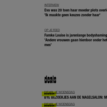
INTERVIEW
Eva was 20 toen haar moeder plots overl
'Ik maakte geen keuzes zonder haar'
OP JE FEED
Famke Louise is jarenlange bodyshaming
'Andere vrouwen gaan hierdoor onder he
mes'
deals
DIT-WIL-JE WOENSDAG
BYE BEZOEKJES AAN DE NAGELSALON: 
DIT-WIL-JE WOENSDAG