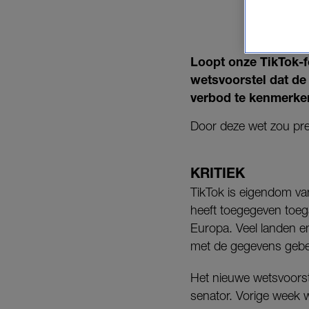
ER IN
Loopt onze TikTok-
wetsvoorstel dat de 
verbod te kenmerke
Door deze wet zou pre
KRITIEK
TikTok is eigendom van
heeft toegegeven toeg
Europa. Veel landen en
met de gegevens gebe
Het nieuwe wetsvoorst
senator. Vorige week w