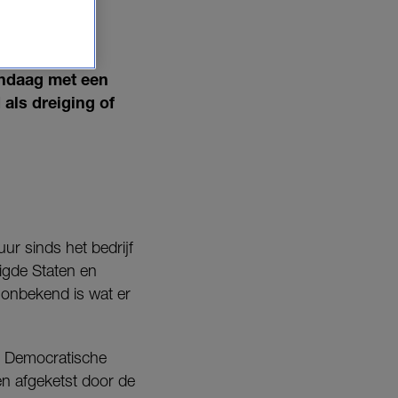
ITZIEN
ndaag met een
 als dreiging of
ur sinds het bedrijf
igde Staten en
g onbekend is wat er
n Democratische
en afgeketst door de