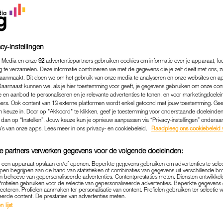
cy-instellingen
 Media en onze
92
advertentiepartners gebruiken cookies om informatie over je apparaat, lo
g te verzamelen. Deze informatie combineren we met de gegevens die je zelf deelt met ons, z
aanmaakt. Dit doen we om het gebruik van onze media te analyseren en onze websites en a
Daarnaast kunnen we, als je hier toestemming voor geeft, je gegevens gebruiken om onze con
 en aanbod te personaliseren en je relevante advertenties te tonen, en voor marketingdoele
ers. Ook content van 13 externe platformen wordt enkel getoond met jouw toestemming. Ge
gen keuze in. Door op "Akkoord" te klikken, geef je toestemming voor onderstaande doeleinden. 
k dan op “Instellen”. Jouw keuze kun je opnieuw aanpassen via “Privacy-instellingen” ondera
u’s van onze apps. Lees meer in ons privacy- en cookiebeleid.
Raadpleeg ons cookiebeleid 
e partners verwerken gegevens voor de volgende doeleinden:
p een apparaat opslaan en/of openen. Beperkte gegevens gebruiken om advertenties te sele
pen begrijpen aan de hand van statistieken of combinaties van gegevens uit verschillende br
 behoeve van gepersonaliseerde advertenties. Contentprestaties meten. Diensten ontwikkel
Profielen gebruiken voor de selectie van gepersonaliseerde advertenties. Beperkte gegeven
lecteren. Profielen aanmaken ter personalisatie van content. Profielen gebruiken ter selectie 
TRENDING
LINDA.
|
eerde content. De prestaties van advertenties meten.
 lijst
OK VERBODEN IN AMERIKA? JO