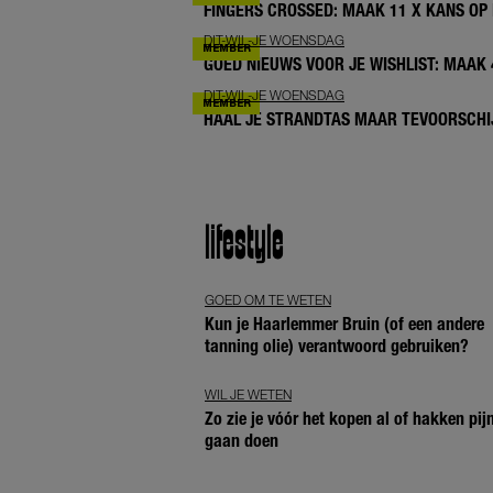
FINGERS CROSSED: MAAK 11 X KANS OP 
DIT-WIL-JE WOENSDAG
GOED NIEUWS VOOR JE WISHLIST: MAAK
DIT-WIL-JE WOENSDAG
HAAL JE STRANDTAS MAAR TEVOORSCHIJ
lifestyle
GOED OM TE WETEN
Kun je Haarlemmer Bruin (of een andere
tanning olie) verantwoord gebruiken?
WIL JE WETEN
Zo zie je vóór het kopen al of hakken pij
gaan doen