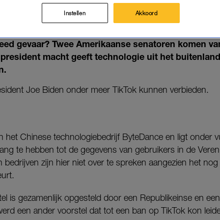
 DE TOEKOMST HEEL ANDERS U
Instellen
Akkoord
07-03-2023
|
SANNE JANSSEN
feed gevaar? Twee Amerikaanse senatoren komen va
president macht geeft technologie uit het buitenland
n.
sident Joe Biden onder meer TikTok kunnen verbieden.
 het Chinese technologiebedrijf ByteDance en ligt onder vu
ang te hebben tot de gegevens van gebruikers in de Veren
 bedrijven zijn hier niet over te spreken aangezien het no
urt.
el is gezamenlijk opgesteld door een Republikeinse en ee
erd een ander voorstel dat tot een ban op TikTok kon leid