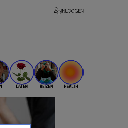
INLOGGEN
N
DATEN
REIZEN
HEALTH
$$$
💄 & 👗