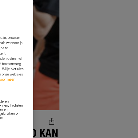
catie, browser
oals wanneer je
pps te
tent,
inden delen met
ef toestemming
Wil je niet alles
an onze websites
voor meer
cteren.
onnen. Profielen
en en
s gebruiken om
van
UW FEED KAN