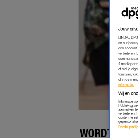
Jouw priva
LINDA., DPG
en surfgedra
een account 
verbeteren. 
communicatie
4 mediapartn
of stel je ei
toestaan, kli
of in de men
informatie.
Wij en onz
Informatie o
Publieksgroe
aanmaken ten
verbeteren. 
content te se
gepersonalis
Derde partijen
WORDT TIKT