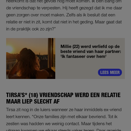
neerkomt is dat hét gevoel nog moet komen. Ik ben bang om
de vriendschap te verpesten. Hij heeft gezegd dat ik me daar
geen zorgen over moet maken. Zelfs als ik besluit dat een
relatie er niet in zit, komt dat niet in het geding. Maar gaat dat
in de praktijk ook zo zijn?”
Millie (22) werd verliefd op de
beste vriend van haar partner:
'Ik fantaseer over hem'
LEES MEER
TIRSA’S* (18) VRIENDSCHAP WERD EEN RELATIE
MAAR LIEP SLECHT AF
Tirsa zit nog in de luiers wanneer ze haar inmiddels ex-vriend
leert kennen. “Onze families zijn met elkaar bevriend. Tot ik
zestien was hadden we weinig contact. Maar tijdens het
uitgaan kwamen we elkaar steeds vaker tegen. Daar groeide