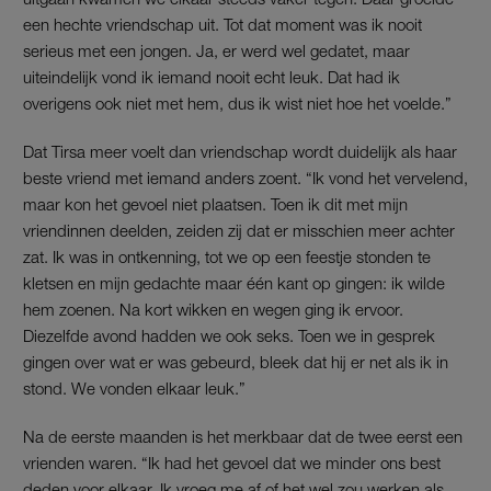
een hechte vriendschap uit. Tot dat moment was ik nooit
serieus met een jongen. Ja, er werd wel gedatet, maar
uiteindelijk vond ik iemand nooit echt leuk. Dat had ik
overigens ook niet met hem, dus ik wist niet hoe het voelde.”
Dat Tirsa meer voelt dan vriendschap wordt duidelijk als haar
beste vriend met iemand anders zoent. “Ik vond het vervelend,
maar kon het gevoel niet plaatsen. Toen ik dit met mijn
vriendinnen deelden, zeiden zij dat er misschien meer achter
zat. Ik was in ontkenning, tot we op een feestje stonden te
kletsen en mijn gedachte maar één kant op gingen: ik wilde
hem zoenen. Na kort wikken en wegen ging ik ervoor.
Diezelfde avond hadden we ook seks. Toen we in gesprek
gingen over wat er was gebeurd, bleek dat hij er net als ik in
stond. We vonden elkaar leuk.”
Na de eerste maanden is het merkbaar dat de twee eerst een
vrienden waren. “Ik had het gevoel dat we minder ons best
deden voor elkaar. Ik vroeg me af of het wel zou werken als