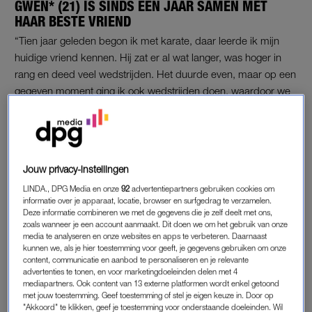
GWEN* (21) IS SINDS ÉÉN JAAR SAMEN MET
HAAR BESTE VRIEND
“Tien jaar geleden begon ik met karate, daar leerde ik mijn
huidige vriend kennen. Hij zat er al wat langer, was hoger in
rang en deed veel wedstrijden. Het duurde even, maar op een
gegeven moment ging ik ook wedstrijden doen, waardoor we
regelmatig samen naar het buitenland gingen. Als je samen
zoveel reist en traint, bouw je een band op.”
Op een gegeven moment verliezen Gwen en haar
Jouw privacy-instellingen
wedstrijdmaatje elkaar uit het oog. “Ik ging naar een andere
sportschool en hij ook. Ik had het niet naar mijn zin bij de
LINDA., DPG Media en onze
92
advertentiepartners gebruiken cookies om
informatie over je apparaat, locatie, browser en surfgedrag te verzamelen.
trainingen en nam contact met hem op. Hij haalde me over om
Deze informatie combineren we met de gegevens die je zelf deelt met ons,
bij zijn club te komen trainen. Al snel spraken we ook buiten
zoals wanneer je een account aanmaakt. Dit doen we om het gebruik van onze
media te analyseren en onze websites en apps te verbeteren. Daarnaast
de trainingen om en buiten de sportschool af. De vriendschap
kunnen we, als je hier toestemming voor geeft, je gegevens gebruiken om onze
laaide weer op, al merkte ik wel dat hij een beetje met mij
content, communicatie en aanbod te personaliseren en je relevante
flirtte.”
advertenties te tonen, en voor marketingdoeleinden delen met 4
mediapartners. Ook content van 13 externe platformen wordt enkel getoond
met jouw toestemming. Geef toestemming of stel je eigen keuze in. Door op
En dan geeft hij toe Gwen leuk te vinden. “Ik twijfelde of ik
"Akkoord" te klikken, geef je toestemming voor onderstaande doeleinden. Wil