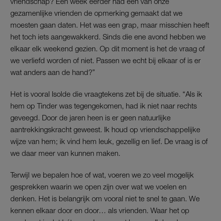
vriendschap? Een week eerder had een van onze
gezamenlijke vrienden de opmerking gemaakt dat we
moesten gaan daten. Het was een grap, maar misschien heeft
het toch iets aangewakkerd. Sinds die ene avond hebben we
elkaar elk weekend gezien. Op dit moment is het de vraag of
we verliefd worden of niet. Passen we echt bij elkaar of is er
wat anders aan de hand?”
Het is vooral Isolde die vraagtekens zet bij de situatie. “Als ik
hem op Tinder was tegengekomen, had ik niet naar rechts
geveegd. Door de jaren heen is er geen natuurlijke
aantrekkingskracht geweest. Ik houd op vriendschappelijke
wijze van hem; ik vind hem leuk, gezellig en lief. De vraag is of
we daar meer van kunnen maken.
Terwijl we bepalen hoe of wat, voeren we zo veel mogelijk
gesprekken waarin we open zijn over wat we voelen en
denken. Het is belangrijk om vooral niet te snel te gaan. We
kennen elkaar door en door… als vrienden. Waar het op