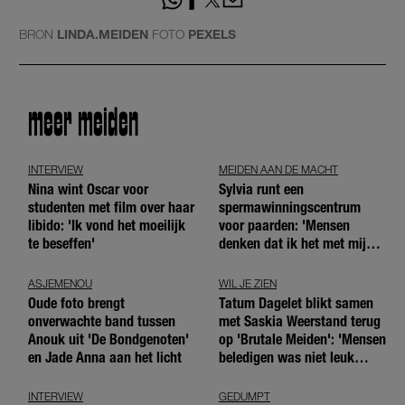
BRON
LINDA.MEIDEN
FOTO
PEXELS
meer meiden
INTERVIEW
MEIDEN AAN DE MACHT
Nina wint Oscar voor
Sylvia runt een
studenten met film over haar
spermawinningscentrum
libido: 'Ik vond het moeilijk
voor paarden: 'Mensen
te beseffen'
denken dat ik het met mijn
blote handen doe'
ASJEMENOU
WIL JE ZIEN
Oude foto brengt
Tatum Dagelet blikt samen
onverwachte band tussen
met Saskia Weerstand terug
Anouk uit 'De Bondgenoten'
op 'Brutale Meiden': 'Mensen
en Jade Anna aan het licht
beledigen was niet leuk
meer'
INTERVIEW
GEDUMPT