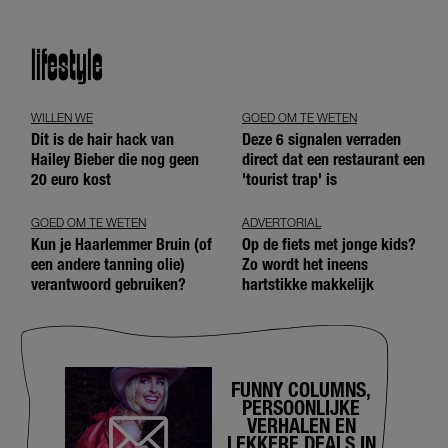
lifestyle
WILLEN WE
GOED OM TE WETEN
Dít is de hair hack van
Deze 6 signalen verraden
Hailey Bieber die nog geen
direct dat een restaurant een
20 euro kost
'tourist trap' is
GOED OM TE WETEN
ADVERTORIAL
Kun je Haarlemmer Bruin (of
Op de fiets met jonge kids?
een andere tanning olie)
Zo wordt het ineens
verantwoord gebruiken?
hartstikke makkelijk
FUNNY COLUMNS,
PERSOONLIJKE
VERHALEN EN
LEKKERE DEALS IN