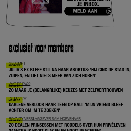
JE INBOX.
MELD AAN
exclusief voor members
GEDUMPT
JULIA’S EX BLEEF STIL NA HAAR ABORTUS: ‘HIJ GING DE STAD IN,
ZUIPEN, EN LIET NIETS MEER VAN ZICH HOREN’
WAT DE FAQ?
ZO MAAK JE (BELANGRIJKE) KEUZES MET ZELFVERTROUWEN
INTERVIEW
DARLENE VERLOOR HAAR TEEN OP BALI: 'MIJN VRIEND BLEEF
ACHTER OM 'M TE ZOEKEN'
ROYALTY VERSLAGGEVER SAM HOEVENAAR
ZO DEALEN PRINSESSEN MET RODDELS OVER HUN PRIVÉLEVEN:
'MANTRA IS NOOIT KLAGEN EN NOOIT REAGEREN'