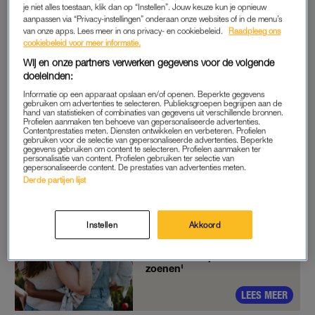
hetzelfde voelde en wilde de vriendschap niet verpesten als
je niet alles toestaan, klik dan op “Instellen”. Jouw keuze kun je opnieuw
aanpassen via “Privacy-instellingen” onderaan onze websites of in de menu’s
het niks zou worden. Hij gaf mij de ruimte om dat te
van onze apps. Lees meer in ons privacy- en cookiebeleid.
Raadpleeg ons
onderzoeken, in de tussentijd bleven we daten. Ik merkte dat
cookiebeleid voor meer informatie.
ik hem toch ook wel erg leuk vond en inmiddels zijn we één
Wij en onze partners verwerken gegevens voor de volgende
jaar een stel. Het gaat supergoed; we trainen nog steeds
doeleinden:
samen.
Informatie op een apparaat opslaan en/of openen. Beperkte gegevens
gebruiken om advertenties te selecteren. Publieksgroepen begrijpen aan de
hand van statistieken of combinaties van gegevens uit verschillende bronnen.
Tijdens trainingen richten we ons alleen op wat we moeten
Profielen aanmaken ten behoeve van gepersonaliseerde advertenties.
Contentprestaties meten. Diensten ontwikkelen en verbeteren. Profielen
doen, daarbuiten doen we leuke dingen. Doordat we al
gebruiken voor de selectie van gepersonaliseerde advertenties. Beperkte
gegevens gebruiken om content te selecteren. Profielen aanmaken ter
bevriend waren, voelde ik me meteen comfortabel bij hem.
personalisatie van content. Profielen gebruiken ter selectie van
gepersonaliseerde content. De prestaties van advertenties meten.
Het enige gekke was om hem voor het eerst een zoen te
Derde partijen lijst
geven. Ik moest er van giechelen. Gelukkig had hij hetzelfde.”
Instellen
Akkoord
Coosje (22) verbreekt
vriendschap met beste
vriendin: 'Ze probeerde me te
zoenen'
LEES MEER