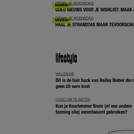
DIT-WIL-JE WOENSDAG
GOED NIEUWS VOOR JE WISHLIST: MAAK
DIT-WIL-JE WOENSDAG
HAAL JE STRANDTAS MAAR TEVOORSCHIJ
lifestyle
WILLEN WE
Dít is de hair hack van Hailey Bieber die
geen 20 euro kost
GOED OM TE WETEN
Kun je Haarlemmer Bruin (of een andere
tanning olie) verantwoord gebruiken?