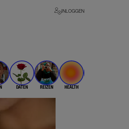
INLOGGEN
N
DATEN
REIZEN
HEALTH
$$$
💄 & 👗