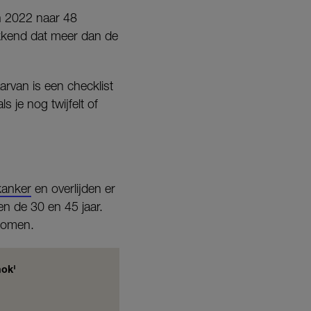
in 2022 naar 48
wekkend dat meer dan de
rvan is een checklist
s je nog twijfelt of
kanker
en overlijden er
n de 30 en 45 jaar.
rkomen.
hok'