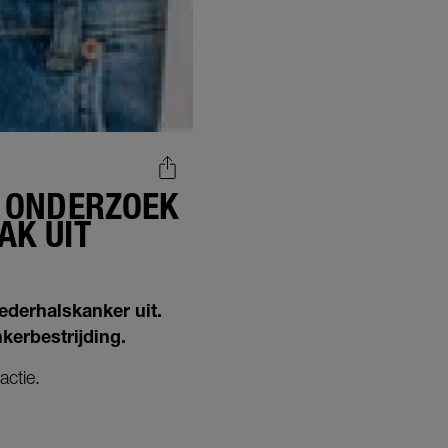
 ONDERZOEK
K UIT
ederhalskanker uit.
kerbestrijding.
actie.