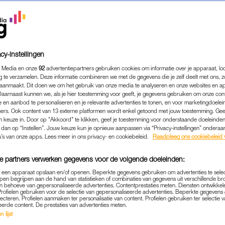
cy-instellingen
 Media en onze
92
advertentiepartners gebruiken cookies om informatie over je apparaat, lo
g te verzamelen. Deze informatie combineren we met de gegevens die je zelf deelt met ons, z
aanmaakt. Dit doen we om het gebruik van onze media te analyseren en onze websites en a
Daarnaast kunnen we, als je hier toestemming voor geeft, je gegevens gebruiken om onze con
 en aanbod te personaliseren en je relevante advertenties te tonen, en voor marketingdoele
ers. Ook content van 13 externe platformen wordt enkel getoond met jouw toestemming. Ge
gen keuze in. Door op "Akkoord" te klikken, geef je toestemming voor onderstaande doeleinden. 
k dan op “Instellen”. Jouw keuze kun je opnieuw aanpassen via “Privacy-instellingen” ondera
u’s van onze apps. Lees meer in ons privacy- en cookiebeleid.
Raadpleeg ons cookiebeleid 
e partners verwerken gegevens voor de volgende doeleinden:
p een apparaat opslaan en/of openen. Beperkte gegevens gebruiken om advertenties te sele
pen begrijpen aan de hand van statistieken of combinaties van gegevens uit verschillende br
 behoeve van gepersonaliseerde advertenties. Contentprestaties meten. Diensten ontwikkel
Profielen gebruiken voor de selectie van gepersonaliseerde advertenties. Beperkte gegeven
lecteren. Profielen aanmaken ter personalisatie van content. Profielen gebruiken ter selectie 
eerde content. De prestaties van advertenties meten.
 lijst