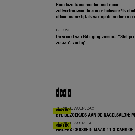
Hoe deze trans meiden met meer
zelfvertrouwen de zomer beleven: ‘Ik dac
alleen maar: lijk ik wel op de andere mei
GEDUMPT
De vriend van Bibi ging vreemd: ''Stel je n
zo aan', zei hij'
deals
DIT-WIL-JE WOENSDAG
BYE BEZOEKJES AAN DE NAGELSALON: 
DIT-WIL-JE WOENSDAG
FINGERS CROSSED: MAAK 11 X KANS OP 