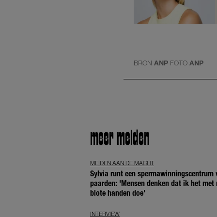
BRON
ANP
FOTO
ANP
meer meiden
MEIDEN AAN DE MACHT
Sylvia runt een spermawinningscentrum 
paarden: 'Mensen denken dat ik het met 
blote handen doe'
INTERVIEW