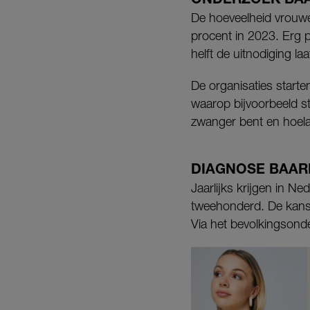
De hoeveelheid vrouwen
procent in 2023. Erg p
helft de uitnodiging laa
De organisaties start
waarop bijvoorbeeld sta
zwanger bent en hoelan
DIAGNOSE BAA
Jaarlijks krijgen in 
tweehonderd. De kans 
Via het bevolkingsonde