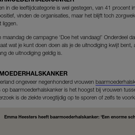
 in die leeftijdcategorie is wel gestegen, van 41 procent 
ositief, vinden de organisaties, maar het blijft toch zorg
t liggen.
en maandag de campagne ‘Doe het vandaag!’ Onderdeel daa
at wat je kunt doen doen als je de uitnodiging kwijt bent, al
g de uitnodiging geldig is.
RMOEDERHALSKANKER
Nederland ongeveer negenhonderd vrouwen
baarmoederhals
op baarmoederhalskanker is het hoogst bij vrouwen tusse
rzoek is de ziekte vroegtijdig op te sporen of zelfs te voo
Emma Heesters heeft baarmoederhalskanker: 'Een enorme sc