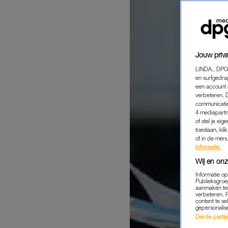
Jouw priva
LINDA., DPG
en surfgedra
een account 
verbeteren. 
communicatie
4 mediapartn
of stel je ei
toestaan, kli
of in de men
informatie.
Wij en onz
Informatie o
Publieksgroe
aanmaken ten
verbeteren. 
content te se
gepersonalis
Derde partijen