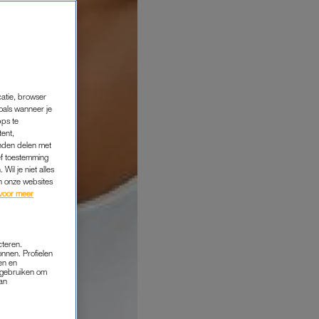
catie, browser
oals wanneer je
pps te
tent,
inden delen met
ef toestemming
Wil je niet alles
an onze websites
voor meer
cteren.
onnen. Profielen
en en
s gebruiken om
van