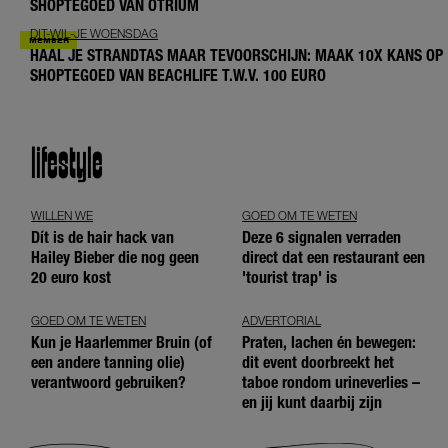
SHOPTEGOED VAN OTRIUM
DIT-WIL-JE WOENSDAG
HAAL JE STRANDTAS MAAR TEVOORSCHIJN: MAAK 10X KANS OP
SHOPTEGOED VAN BEACHLIFE T.W.V. 100 EURO
lifestyle
WILLEN WE
GOED OM TE WETEN
Dít is de hair hack van
Deze 6 signalen verraden
Hailey Bieber die nog geen
direct dat een restaurant een
20 euro kost
'tourist trap' is
GOED OM TE WETEN
ADVERTORIAL
Kun je Haarlemmer Bruin (of
Praten, lachen én bewegen:
een andere tanning olie)
dit event doorbreekt het
verantwoord gebruiken?
taboe rondom urineverlies –
en jij kunt daarbij zijn