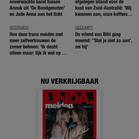
onverwachte band tussen
afgelegen eiland voor de
Anouk uit 'De Bondgenoten'
kust van Zuid-Australië: 'Wij
en Jade Anna aan het licht
kwamen aan, onze koffers
niet'
INTERVIEW
GEDUMPT
Hoe deze trans meiden met
De vriend van Bibi ging
meer zelfvertrouwen de
vreemd: ''Stel je niet zo aan',
zomer beleven: ‘Ik dacht
zei hij'
alleen maar: lijk ik wel op de
andere meiden?’
NU VERKRIJGBAAR