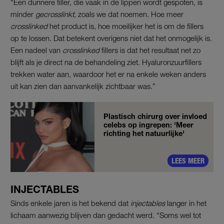
“Een dunnere filler, die vaak in de lippen wordt gespoten, is
minder
gecrosslinkt
, zoals we dat noemen. Hoe meer
crosslinked
het product is, hoe moeilijker het is om de fillers
op te lossen. Dat betekent overigens niet dat het onmogelijk is.
Een nadeel van
crosslinked
fillers is dat het resultaat net zo
blijft als je direct na de behandeling ziet. Hyaluronzuurfillers
trekken water aan, waardoor het er na enkele weken anders
uit kan zien dan aanvankelijk zichtbaar was.”
Plastisch chirurg over invloed
celebs op ingrepen: 'Meer
richting het natuurlijke'
LEES MEER
INJECTABLES
Sinds enkele jaren is het bekend dat
injectables
langer in het
lichaam aanwezig blijven dan gedacht werd. “Soms wel tot