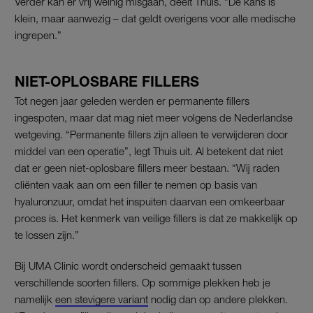
Verder kan er vrij weinig misgaan, deelt Thuis. “De kans is
klein, maar aanwezig – dat geldt overigens voor alle medische
ingrepen.”
NIET-OPLOSBARE FILLERS
Tot negen jaar geleden werden er permanente fillers
ingespoten, maar dat mag niet meer volgens de Nederlandse
wetgeving. “Permanente fillers zijn alleen te verwijderen door
middel van een operatie”, legt Thuis uit. Al betekent dat niet
dat er geen niet-oplosbare fillers meer bestaan. “Wij raden
cliënten vaak aan om een filler te nemen op basis van
hyaluronzuur, omdat het inspuiten daarvan een omkeerbaar
proces is. Het kenmerk van veilige fillers is dat ze makkelijk op
te lossen zijn.”
Bij UMA Clinic wordt onderscheid gemaakt tussen
verschillende soorten fillers. Op sommige plekken heb je
namelijk
een stevigere variant
nodig dan op andere plekken.