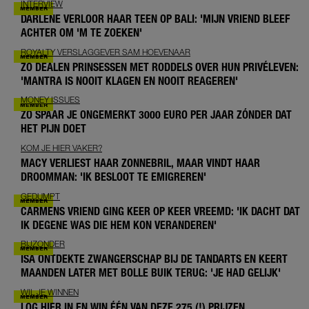
INTERVIEW
DARLENE VERLOOR HAAR TEEN OP BALI: 'MIJN VRIEND BLEEF
ACHTER OM 'M TE ZOEKEN'
ROYALTY VERSLAGGEVER SAM HOEVENAAR
ZO DEALEN PRINSESSEN MET RODDELS OVER HUN PRIVÉLEVEN:
'MANTRA IS NOOIT KLAGEN EN NOOIT REAGEREN'
MONEY ISSUES
ZO SPAAR JE ONGEMERKT 3000 EURO PER JAAR ZÓNDER DAT
HET PIJN DOET
KOM JE HIER VAKER?
MACY VERLIEST HAAR ZONNEBRIL, MAAR VINDT HAAR
DROOMMAN: 'IK BESLOOT TE EMIGREREN'
GEDUMPT
CARMENS VRIEND GING KEER OP KEER VREEMD: 'IK DACHT DAT
IK DEGENE WAS DIE HEM KON VERANDEREN'
BIJZONDER
ISA ONTDEKTE ZWANGERSCHAP BIJ DE TANDARTS EN KEERT
MAANDEN LATER MET BOLLE BUIK TERUG: 'JE HAD GELIJK'
WIL JE WINNEN
LOG HIER IN EN WIN ÉÉN VAN DEZE 275 (!) PRIJZEN