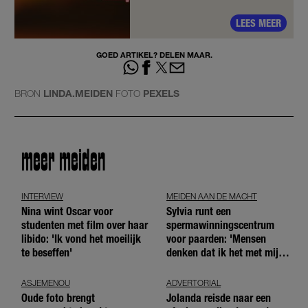
LEES MEER
GOED ARTIKEL? DELEN MAAR.
BRON
LINDA.MEIDEN
FOTO
PEXELS
meer meiden
INTERVIEW
MEIDEN AAN DE MACHT
Nina wint Oscar voor
Sylvia runt een
studenten met film over haar
spermawinningscentrum
libido: 'Ik vond het moeilijk
voor paarden: 'Mensen
te beseffen'
denken dat ik het met mijn
blote handen doe'
ASJEMENOU
ADVERTORIAL
Oude foto brengt
Jolanda reisde naar een