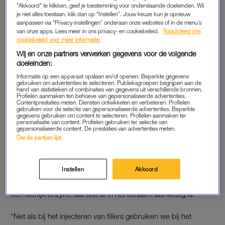
helemaal terug naar de basis.”
"Akkoord" te klikken, geef je toestemming voor onderstaande doeleinden. Wil
je niet alles toestaan, klik dan op “Instellen”. Jouw keuze kun je opnieuw
aanpassen via “Privacy-instellingen” onderaan onze websites of in de menu’s
van onze apps. Lees meer in ons privacy- en cookiebeleid.
Raadpleeg ons
Face taping gaat viral op
cookiebeleid voor meer informatie.
TikTok als 'natuurlijke botox',
maar wat doet het
Wij en onze partners verwerken gegevens voor de volgende
daadwerkelijk?
doeleinden:
Informatie op een apparaat opslaan en/of openen. Beperkte gegevens
LEES MEER
gebruiken om advertenties te selecteren. Publieksgroepen begrijpen aan de
hand van statistieken of combinaties van gegevens uit verschillende bronnen.
Profielen aanmaken ten behoeve van gepersonaliseerde advertenties.
Contentprestaties meten. Diensten ontwikkelen en verbeteren. Profielen
gebruiken voor de selectie van gepersonaliseerde advertenties. Beperkte
gegevens gebruiken om content te selecteren. Profielen aanmaken ter
OPLOSMIDDEL
personalisatie van content. Profielen gebruiken ter selectie van
gepersonaliseerde content. De prestaties van advertenties meten.
Voordat we dieper duiken in het oplossen van fillers en wat de
Derde partijen lijst
mogelijke bijwerkingen zijn, is het goed om te weten waar het
mee gedaan wordt. “Om fillers op basis van hyaluronzuur op
te lossen gebruiken we hyaluronidase”, vertelt Thuis. “Dat is
Instellen
Akkoord
een poedertje dat wordt opgelost in water en gemaakt is van
een dierlijk enzym, dat ook al in het lichaam aanwezig is.”
“Net als bij het injecteren van fillers gebruiken we bij het