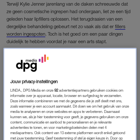
Terwijl Kylie Jenner jarenlang van de daken schreeuwde dat
ze geen cosmetische ingrepen had ondergaan, liet ze een tijd
geleden haar lipfillers oplossen. Het terugdraaien van een
dergelijke behandeling gebeurt net zo vaak als dat er
fillers
worden ingespoten
. Toch is het goed om een paar dingen
duidelijk te hebben voordat je naar een arts stapt.
“Er moet een duidelijk onderscheid gemaakt worden tussen
de redenen om fillers op te lossen. Wil je terug naar hoe je
gezicht er voor de fillers uitzag of wil je een iets natuurlijkere
look?” vraagt Thuis. “Het kan ook dat er een complicatie is
Jouw privacy-instellingen
ontstaan na het inspuiten van de fillers. Stel dat het goedje in
LINDA., DPG Media en onze
92
advertentiepartners gebruiken cookies om
een bloedvat is gespoten en dat verstopt is geraakt; dan kan
informatie over je apparaat, locatie, browser en surfgedrag te verzamelen.
de huid afsterven. In dat geval is oplossen altijd de
way to go
.”
Deze informatie combineren we met de gegevens die je zelf deelt met ons,
zoals wanneer je een account aanmaakt. Dit doen we om het gebruik van onze
media te analyseren en onze websites en apps te verbeteren. Daarnaast
Is het tijd om je
clean girl era
te betreden en dus wat subtielere
kunnen we, als je hier toestemming voor geeft, je gegevens gebruiken om onze
gelaatstrekken te hebben, dan is gedeeltelijke oplossing wat
content, communicatie en aanbod te personaliseren en je relevante
advertenties te tonen, en voor marketingdoeleinden delen met 4
voor jou. “Soms is het verminderen van de hoeveelheid filler al
mediapartners. Ook content van 13 externe platformen wordt enkel getoond
genoeg om het gewenste resultaat te bereiken. Zo hoef je niet
met jouw toestemming. Geef toestemming of stel je eigen keuze in. Door op