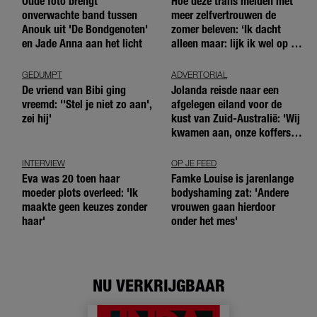
Oude foto brengt
Hoe deze trans meiden met
onverwachte band tussen
meer zelfvertrouwen de
Anouk uit 'De Bondgenoten'
zomer beleven: ‘Ik dacht
en Jade Anna aan het licht
alleen maar: lijk ik wel op de
andere meiden?’
GEDUMPT
ADVERTORIAL
De vriend van Bibi ging
Jolanda reisde naar een
vreemd: ''Stel je niet zo aan',
afgelegen eiland voor de
zei hij'
kust van Zuid-Australië: 'Wij
kwamen aan, onze koffers
niet'
INTERVIEW
OP JE FEED
Eva was 20 toen haar
Famke Louise is jarenlange
moeder plots overleed: 'Ik
bodyshaming zat: 'Andere
maakte geen keuzes zonder
vrouwen gaan hierdoor
haar'
onder het mes'
NU VERKRIJGBAAR