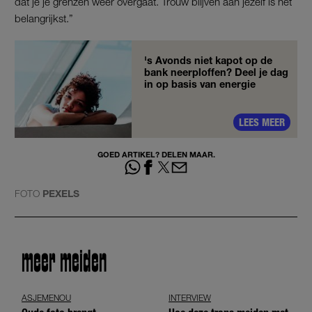
dat je je grenzen weer overgaat. Trouw blijven aan jezelf is het
belangrijkst.”
's Avonds niet kapot op de
bank neerploffen? Deel je dag
in op basis van energie
LEES MEER
GOED ARTIKEL? DELEN MAAR.
FOTO
PEXELS
meer meiden
ASJEMENOU
INTERVIEW