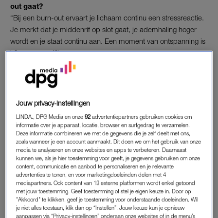
out gaat?
“Bij een burn-out ervaart je lichaam continu een stressreactie.
Je merkt dat je middenrif op slot gaat, je ademhaling hoger
wordt en je staat continu aan. Een moment van ontspanning is
bijna onmogelijk.
Dit is een voorbeeld dat ik gebruik om uit te leggen hoe een
burn-out in het lichaam voelt: als er een tijger uit de bosjes
springt maakt jouw lichaam adrenaline aan. Hierdoor ben je
Jouw privacy-instellingen
alert en lever je vaak een topprestatie, maar als je adrenaline-
LINDA., DPG Media en onze
92
advertentiepartners gebruiken cookies om
niveau langdurig hoog is – zonder ontspanning – dan wordt er
informatie over je apparaat, locatie, browser en surfgedrag te verzamelen.
cortisol aangemaakt. Dat is een stofje dat het lichaam weer in
Deze informatie combineren we met de gegevens die je zelf deelt met ons,
zoals wanneer je een account aanmaakt. Dit doen we om het gebruik van onze
balans brengt. Als dit langdurig hoog is, krijg je de factoren van
media te analyseren en onze websites en apps te verbeteren. Daarnaast
een stressreactie. Terugkomend op het voorbeeld denk je bij
kunnen we, als je hier toestemming voor geeft, je gegevens gebruiken om onze
elk bosje dat er een tijger in kan zitten. Hierdoor blijf je
content, communicatie en aanbod te personaliseren en je relevante
advertenties te tonen, en voor marketingdoeleinden delen met 4
waakzaam.”
mediapartners. Ook content van 13 externe platformen wordt enkel getoond
met jouw toestemming. Geef toestemming of stel je eigen keuze in. Door op
Wat gebeurt er met mentaal met je?
"Akkoord" te klikken, geef je toestemming voor onderstaande doeleinden. Wil
je niet alles toestaan, klik dan op “Instellen”. Jouw keuze kun je opnieuw
“De prefrontale cortex, de voorste hersenkwab, krimpt.
aanpassen via “Privacy-instellingen” onderaan onze websites of in de menu’s