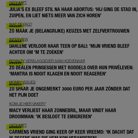
GEDUMPT
JULIA’S EX BLEEF STIL NA HAAR ABORTUS: ‘HIJ GING DE STAD IN,
ZUIPEN, EN LIET NIETS MEER VAN ZICH HOREN’
WAT DE FAQ?
ZO MAAK JE (BELANGRIJKE) KEUZES MET ZELFVERTROUWEN
INTERVIEW
DARLENE VERLOOR HAAR TEEN OP BALI: 'MIJN VRIEND BLEEF
ACHTER OM 'M TE ZOEKEN'
ROYALTY VERSLAGGEVER SAM HOEVENAAR
ZO DEALEN PRINSESSEN MET RODDELS OVER HUN PRIVÉLEVEN:
'MANTRA IS NOOIT KLAGEN EN NOOIT REAGEREN'
MONEY ISSUES
ZO SPAAR JE ONGEMERKT 3000 EURO PER JAAR ZÓNDER DAT
HET PIJN DOET
KOM JE HIER VAKER?
MACY VERLIEST HAAR ZONNEBRIL, MAAR VINDT HAAR
DROOMMAN: 'IK BESLOOT TE EMIGREREN'
GEDUMPT
CARMENS VRIEND GING KEER OP KEER VREEMD: 'IK DACHT DAT