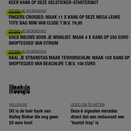
KEER KANS OP DEZE GELSTICKER-STARTERSKIT
DIT-WIL-JE WOENSDAG
FINGERS CROSSED: MAAK 11 X KANS OP DEZE MEGA LEUKE
TOTE BAG MINI VAN CLUSE T.W.V. 79,95
DIT-WIL-JE WOENSDAG
GOED NIEUWS VOOR JE WISHLIST: MAAK 4 X KANS OP 250 EURO
SHOPTEGOED VAN OTRIUM
DIT-WIL-JE WOENSDAG
HAAL JE STRANDTAS MAAR TEVOORSCHIJN: MAAK 10X KANS OP
SHOPTEGOED VAN BEACHLIFE T.W.V. 100 EURO
lifestyle
WILLEN WE
GOED OM TE WETEN
Dít is de hair hack van
Deze 6 signalen verraden
Hailey Bieber die nog geen
direct dat een restaurant een
20 euro kost
'tourist trap' is