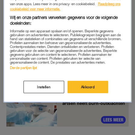
Hierdoor werkt deze niet goed en verandert de
van onze apps. Lees meer in ons privacy- en cookiebeleid.
Raadpleeg ons
cookiebeleid voor meer informatie.
prikkelverwerking. Normaal gesproken verwerkt dit deel alle
Wij en onze partners verwerken gegevens voor de volgende
prikkels, maar als dat niet lukt komt er heel veel binnen. Zoals
doeleinden:
energie van mensen, geluid en licht.
Informatie op een apparaat opslaan en/of openen. Beperkte gegevens
gebruiken om advertenties te selecteren. Publieksgroepen begrijpen aan de
Het tweede dat de cortex regelt, zijn de executieve functies.
hand van statistieken of combinaties van gegevens uit verschillende bronnen.
Profielen aanmaken ten behoeve van gepersonaliseerde advertenties.
Hierbij gaat het om plannen en organiseren. Als dit
Contentprestaties meten. Diensten ontwikkelen en verbeteren. Profielen
gebruiken voor de selectie van gepersonaliseerde advertenties. Beperkte
achteruitgaat, merk je dat bijvoorbeeld bij het lezen van een
gegevens gebruiken om content te selecteren. Profielen aanmaken ter
personalisatie van content. Profielen gebruiken ter selectie van
mailtje. Dan moet je dat drie keer lezen en denk je nog: ‘wat
gepersonaliseerde content. De prestaties van advertenties meten.
staat hier nou eigenlijk?’ Het komt niet goed binnen en je hebt
Derde partijen lijst
moeite met focussen.”
Instellen
Akkoord
Trots op hun baan, maar de
werkdruk is hoog: kwart jonge
artsen heeft burn-outklachten
LEES MEER