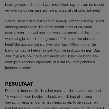
buurt geweest. Die band was misschien nog een van de meest
vervelende dingen aan het hele proces, al viel zelfs dat mee.”
“Vooral slapen gaat lastig na de ingreep, omdat je met je hoofd
omhoog moet liggen. De eerste nacht is het ergst, maar
daarna wen je er wel aan. Het was ook vervelend dat je een
week lang je haar niet mag wassen.” Van
blauwe plekken
heeft Melissa overigens vrijwel geen last. “Alleen onder de
band, omdat ‘ie heel strak zat. Voor de rest zag je niets. Daar
was mijn arts ook nogal verbaasd over. Ik heb de band ook
echt geen seconde afgedaan, dus dat zou best geholpen
kunnen hebben.”
RESULTAAT
De eerste keer dat Melissa het resultaat ziet, is ze emotioneel.
“Ik was echt een beetje in shock, want ik had al zo lang
gewacht hierop en dan is het ineens zover. Ik ben super blij
met het resultaat, maar was best wel geschokt dat het zó goed