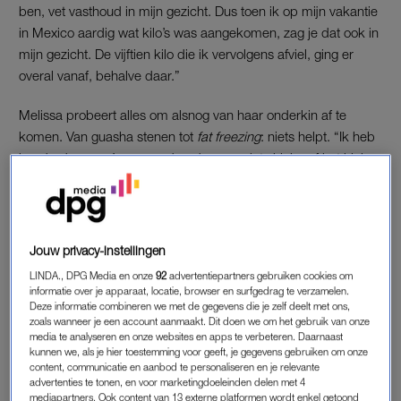
ben, vet vasthoud in mijn gezicht. Dus toen ik op mijn vakantie
in Mexico aardig wat kilo’s was aangekomen, zag je dat ook in
mijn gezicht. De vijftien kilo die ik vervolgens afviel, ging er
overal vanaf, behalve daar.”
Melissa probeert alles om alsnog van haar onderkin af te
komen. Van guasha stenen tot
fat freezing
: niets helpt. “Ik heb
honderden euro’s gespendeerd, maar niets hielp, of het hielp
maar even. Mijn onderkin bleef me irriteren, maar maakte me
vooral heel erg onzeker. Iedere keer dat ik een foto van mezelf
maakte en aan het Facetunen was, wist ik dat er iets aan
moest gebeuren.”
Jouw privacy-instellingen
LINDA., DPG Media en onze
92
advertentiepartners gebruiken cookies om
informatie over je apparaat, locatie, browser en surfgedrag te verzamelen.
LIPOLASER
Deze informatie combineren we met de gegevens die je zelf deelt met ons,
zoals wanneer je een account aanmaakt. Dit doen we om het gebruik van onze
Na lang nadenken gaat ze daarom op zoek naar een kliniek
media te analyseren en onze websites en apps te verbeteren. Daarnaast
die haar probleem kan oplossen. “Van tevoren heb ik veel
kunnen we, als je hier toestemming voor geeft, je gegevens gebruiken om onze
content, communicatie en aanbod te personaliseren en je relevante
research gedaan en uiteindelijk kwam ik terecht bij een kliniek
advertenties te tonen, en voor marketingdoeleinden delen met 4
waar ik meteen een fijn gevoel bij had en merkte dat ze echt
mediapartners. Ook content van 13 externe platformen wordt enkel getoond