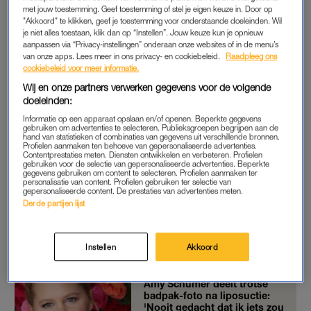
luisterden naar wat ik te zeggen had. Het was nog wel de
met jouw toestemming. Geef toestemming of stel je eigen keuze in. Door op
"Akkoord" te klikken, geef je toestemming voor onderstaande doeleinden. Wil
vraag of ik de behandeling kon laten doen, omdat ik fat
je niet alles toestaan, klik dan op “Instellen”. Jouw keuze kun je opnieuw
freezing had geprobeerd. Dit kan tijdens een liposuctie voor
aanpassen via “Privacy-instellingen” onderaan onze websites of in de menu’s
van onze apps. Lees meer in ons privacy- en cookiebeleid.
Raadpleeg ons
problemen zorgen. Maar gelukkig was dat niet het geval en
cookiebeleid voor meer informatie.
kon ik meteen foto’s laten maken en een afspraak maken.”
Wij en onze partners verwerken gegevens voor de volgende
doeleinden:
Informatie op een apparaat opslaan en/of openen. Beperkte gegevens
OPERATIE
gebruiken om advertenties te selecteren. Publieksgroepen begrijpen aan de
hand van statistieken of combinaties van gegevens uit verschillende bronnen.
Een paar maanden later is het dan eindelijk zo ver. “In de
Profielen aanmaken ten behoeve van gepersonaliseerde advertenties.
Contentprestaties meten. Diensten ontwikkelen en verbeteren. Profielen
tussentijd hadden ze me nog een paar keer gebeld om te
gebruiken voor de selectie van gepersonaliseerde advertenties. Beperkte
gegevens gebruiken om content te selecteren. Profielen aanmaken ter
vragen of ik er klaar voor was en kreeg ik tips zodat ik me zo
personalisatie van content. Profielen gebruiken ter selectie van
goed mogelijk kon voorbereiden. Dat was superfijn.” Op de
gepersonaliseerde content. De prestaties van advertenties meten.
Derde partijen lijst
dag van de ingreep wordt uitgebreid besproken wat er gaat
gebeuren. Als alles is afgetekend en de laatste foto’s zijn
gemaakt krijgt Melissa een plaatselijke verdoving.
Instellen
Akkoord
Amy Schumer deelt trotse
badpak-foto na liposuctie:
'Nooit gedacht dat ik iets zou