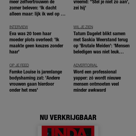
meer zelfvertrouwen de
vreemd: ''Stel je niet zo aan',
zomer beleven: ‘Ik dacht
zei hij'
alleen maar: lijk ik wel op de
andere meiden?’
INTERVIEW
WIL JE ZIEN
Eva was 20 toen haar
Tatum Dagelet blikt samen
moeder plots overleed: 'Ik
met Saskia Weerstand terug
maakte geen keuzes zonder
op 'Brutale Meiden': 'Mensen
haar'
beledigen was niet leuk
meer'
OP JE FEED
ADVERTORIAL
Famke Louise is jarenlange
Word een professional
bodyshaming zat: 'Andere
yapper: zó wordt nieuwe
vrouwen gaan hierdoor
mensen ontmoeten veel
onder het mes'
minder awkward
NU VERKRIJGBAAR