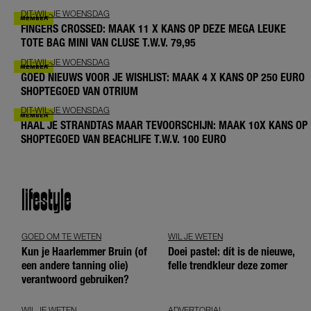
DIT-WIL-JE WOENSDAG
FINGERS CROSSED: MAAK 11 X KANS OP DEZE MEGA LEUKE
TOTE BAG MINI VAN CLUSE T.W.V. 79,95
DIT-WIL-JE WOENSDAG
GOED NIEUWS VOOR JE WISHLIST: MAAK 4 X KANS OP 250 EURO
SHOPTEGOED VAN OTRIUM
DIT-WIL-JE WOENSDAG
HAAL JE STRANDTAS MAAR TEVOORSCHIJN: MAAK 10X KANS OP
SHOPTEGOED VAN BEACHLIFE T.W.V. 100 EURO
lifestyle
GOED OM TE WETEN
WIL JE WETEN
Kun je Haarlemmer Bruin (of
Doei pastel: dít is de nieuwe,
een andere tanning olie)
felle trendkleur deze zomer
verantwoord gebruiken?
WIL JE WETEN
ADVERTORIAL