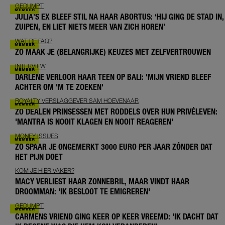
GEDUMPT
JULIA’S EX BLEEF STIL NA HAAR ABORTUS: ‘HIJ GING DE STAD IN,
ZUIPEN, EN LIET NIETS MEER VAN ZICH HOREN’
WAT DE FAQ?
ZO MAAK JE (BELANGRIJKE) KEUZES MET ZELFVERTROUWEN
INTERVIEW
DARLENE VERLOOR HAAR TEEN OP BALI: 'MIJN VRIEND BLEEF
ACHTER OM 'M TE ZOEKEN'
ROYALTY VERSLAGGEVER SAM HOEVENAAR
ZO DEALEN PRINSESSEN MET RODDELS OVER HUN PRIVÉLEVEN:
'MANTRA IS NOOIT KLAGEN EN NOOIT REAGEREN'
MONEY ISSUES
ZO SPAAR JE ONGEMERKT 3000 EURO PER JAAR ZÓNDER DAT
HET PIJN DOET
KOM JE HIER VAKER?
MACY VERLIEST HAAR ZONNEBRIL, MAAR VINDT HAAR
DROOMMAN: 'IK BESLOOT TE EMIGREREN'
GEDUMPT
CARMENS VRIEND GING KEER OP KEER VREEMD: 'IK DACHT DAT