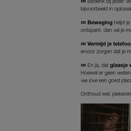
💤 Bedenk bij jezelf: 
bijvoorbeeld in oplossi
Beweging
💤
helpt je
ontspant, dan val je ma
Vermijd je telefo
💤
ervoor zorgen dat je m
glaasje
💤 En ja, dat
H
oewel er geen wetens
we love
een goed plac
Onthoud wel: piekeren