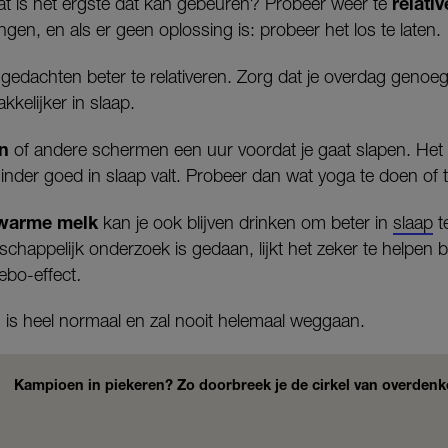
relati
wat is het ergste dat kan gebeuren? Probeer weer te
ngen, en als er geen oplossing is: probeer het los te laten.
 gedachten beter te relativeren. Zorg dat je overdag geno
kkelijker in slaap.
on
of andere schermen een uur voordat je gaat slapen. Het 
inder goed in slaap valt. Probeer dan wat yoga te doen of 
 warme melk
kan je ook blijven drinken om beter in
slaap
t
chappelijk onderzoek is gedaan, lijkt het zeker te helpen
ebo-effect
.
 is heel normaal en zal nooit helemaal weggaan.
Kampioen in piekeren? Zo doorbreek je de cirkel van overden