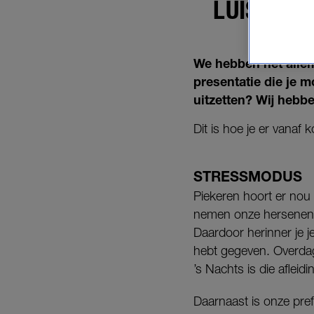
LUISTERE
We hebben het allem
presentatie die je
uitzetten? Wij hebbe
Dit is hoe je er vanaf 
STRESSMODUS
Piekeren hoort er nou
nemen onze hersenen d
Daardoor herinner je 
hebt gegeven. Overdag
’s Nachts is die afleid
Daarnaast is onze pref