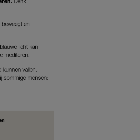
veren.
Denk
eg beweegt en
blauwe licht kan
te mediteren.
e kunnen vallen.
 bij sommige mensen:
ken