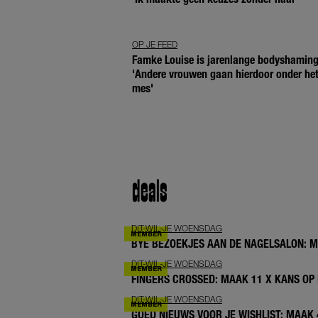
OP JE FEED
Famke Louise is jarenlange bodyshaming
'Andere vrouwen gaan hierdoor onder he
mes'
deals
DIT-WIL-JE WOENSDAG
BYE BEZOEKJES AAN DE NAGELSALON: 
DIT-WIL-JE WOENSDAG
FINGERS CROSSED: MAAK 11 X KANS OP 
DIT-WIL-JE WOENSDAG
GOED NIEUWS VOOR JE WISHLIST: MAAK