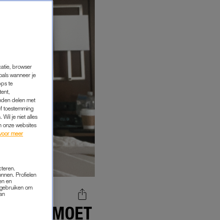
catie, browser
oals wanneer je
pps te
tent,
inden delen met
ef toestemming
Wil je niet alles
an onze websites
voor meer
cteren.
onnen. Profielen
en en
s gebruiken om
van
ACHTEN MOET