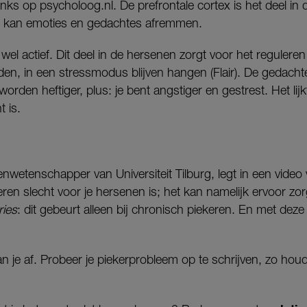
ks op psycholoog.nl. De prefrontale cortex is het deel in
het kan emoties en gedachtes afremmen.
 wel actief. Dit deel in de hersenen zorgt voor het regulere
den, in een stressmodus blijven hangen (Flair). De gedach
rden heftiger, plus: je bent angstiger en gestrest. Het lijkt
t is.
enwetenschapper van Universiteit Tilburg, legt in een video 
eren slecht voor je hersenen is; het kan namelijk ervoor zo
ries
: dit gebeurt alleen bij chronisch piekeren. En met dez
n je af. Probeer je piekerprobleem op te schrijven, zo hou