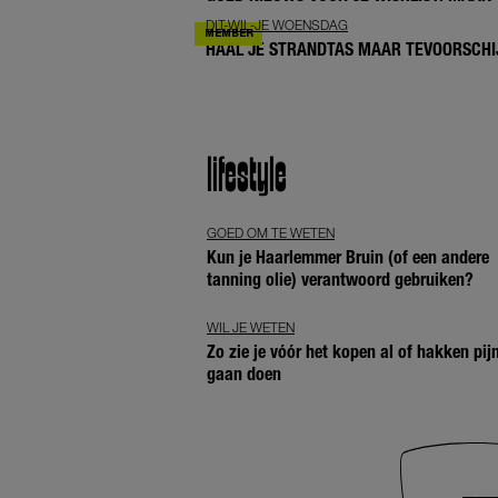
DIT-WIL-JE WOENSDAG
HAAL JE STRANDTAS MAAR TEVOORSCHIJ
lifestyle
GOED OM TE WETEN
Kun je Haarlemmer Bruin (of een andere
tanning olie) verantwoord gebruiken?
WIL JE WETEN
Zo zie je vóór het kopen al of hakken pij
gaan doen