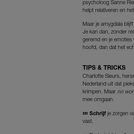
psycholoog Sanne Rien
helpt relativeren en 
Maar je amygdala blijft
Je kan dan, zonder re
geremd en je emoties wo
hoofd, dan dat het ech
TIPS & TRICKS
Charlotte Sleurs, hers
Nederland uit dat piek
krimpen. Maar
no wor
mee omgaan.
Schrijf
💤
je zorgen va
vast.