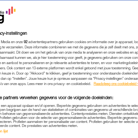
cy-instellingen
 Media en onze
92
advertentiepartners gebruiken cookies om informatie over je apparaat, lo
g te verzamelen. Deze informatie combineren we met de gegevens die je zelf deelt met ons, z
aanmaakt. Dit doen we om het gebruik van onze media te analyseren en onze websites en a
Daarnaast kunnen we, als je hier toestemming voor geeft, je gegevens gebruiken om onze con
 en aanbod te personaliseren en je relevante advertenties te tonen, en voor marketingdoele
ers. Ook content van 13 externe platformen wordt enkel getoond met jouw toestemming. Ge
gen keuze in. Door op "Akkoord" te klikken, geef je toestemming voor onderstaande doeleinden. 
k dan op “Instellen”. Jouw keuze kun je opnieuw aanpassen via “Privacy-instellingen” ondera
u’s van onze apps. Lees meer in ons privacy- en cookiebeleid.
Raadpleeg ons cookiebeleid 
e partners verwerken gegevens voor de volgende doeleinden:
p een apparaat opslaan en/of openen. Beperkte gegevens gebruiken om advertenties te sele
pen begrijpen aan de hand van statistieken of combinaties van gegevens uit verschillende br
 behoeve van gepersonaliseerde advertenties. Contentprestaties meten. Diensten ontwikkel
Profielen gebruiken voor de selectie van gepersonaliseerde advertenties. Beperkte gegeven
MENTALE GEZONDHEID
WIL JE WETEN
|
lecteren. Profielen aanmaken ter personalisatie van content. Profielen gebruiken ter selectie 
eerde content. De prestaties van advertenties meten.
’S NACHTS NIET NAAR JE GED
 lijst