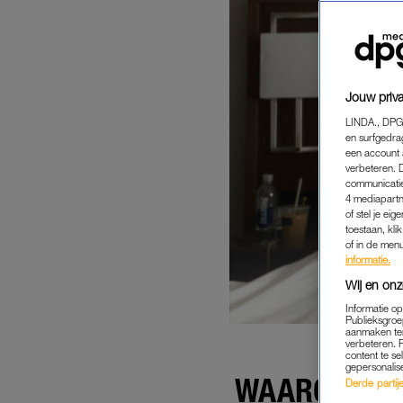
Jouw priva
LINDA., DPG
en surfgedra
een account 
verbeteren. 
communicatie
4 mediapartn
of stel je ei
toestaan, kli
of in de men
informatie.
Wij en onz
Informatie o
Publieksgroe
aanmaken ten
verbeteren. 
content te se
gepersonalis
WAAROM JE 
Derde partijen