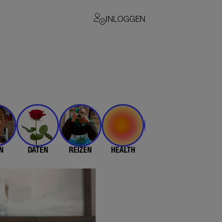
INLOGGEN
N
DATEN
REIZEN
HEALTH
$$$
💄 & 👗