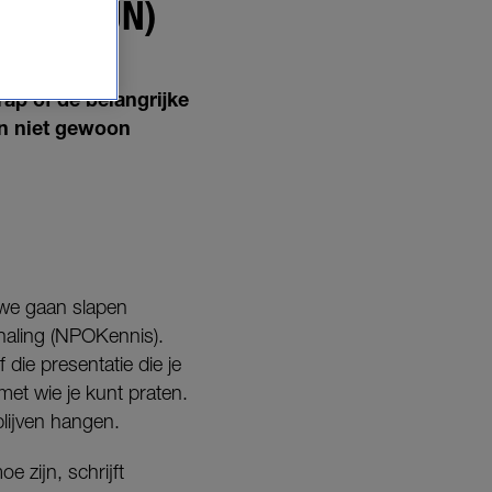
 JE ZIJN)
ap of de belangrijke
n niet gewoon
 we gaan slapen
haling (NPOKennis).
ie presentatie die je
et wie je kunt praten.
blijven hangen.
 zijn, schrijft