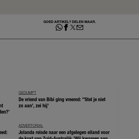
GOED ARTIKEL? DELEN MAAR.
GEDUMPT
De vriend van Bibi ging vreemd: ''Stel je niet
ht
zo aan', zei hij'
den?’
ADVERTORIAL
eed:
Jolanda reisde naar een afgelegen eiland voor
de kust van Zuid-Australië: 'Wij kwamen aan,