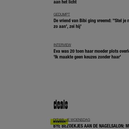
aan het licht
GEDUMPT
De vriend van Bibi ging vreemd: ''Stel je n
zo aan', zei hij'
INTERVIEW
Eva was 20 toen haar moeder plots overl
'Ik maakte geen keuzes zonder haar'
deals
DIT-WIL-JE WOENSDAG
BYE BEZOEKJES AAN DE NAGELSALON: 