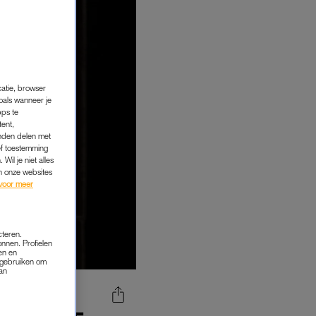
catie, browser
oals wanneer je
pps te
tent,
inden delen met
ef toestemming
Wil je niet alles
an onze websites
voor meer
cteren.
onnen. Profielen
en en
s gebruiken om
van