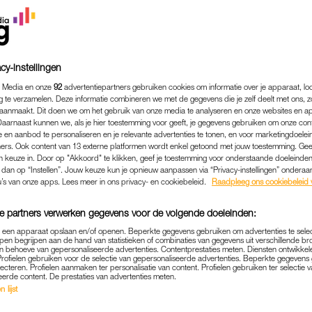
cy-instellingen
 Media en onze
92
advertentiepartners gebruiken cookies om informatie over je apparaat, lo
g te verzamelen. Deze informatie combineren we met de gegevens die je zelf deelt met ons, z
aanmaakt. Dit doen we om het gebruik van onze media te analyseren en onze websites en a
Daarnaast kunnen we, als je hier toestemming voor geeft, je gegevens gebruiken om onze con
 en aanbod te personaliseren en je relevante advertenties te tonen, en voor marketingdoele
ers. Ook content van 13 externe platformen wordt enkel getoond met jouw toestemming. Ge
gen keuze in. Door op "Akkoord" te klikken, geef je toestemming voor onderstaande doeleinden. 
k dan op “Instellen”. Jouw keuze kun je opnieuw aanpassen via “Privacy-instellingen” ondera
u’s van onze apps. Lees meer in ons privacy- en cookiebeleid.
Raadpleeg ons cookiebeleid 
e partners verwerken gegevens voor de volgende doeleinden:
p een apparaat opslaan en/of openen. Beperkte gegevens gebruiken om advertenties te sele
pen begrijpen aan de hand van statistieken of combinaties van gegevens uit verschillende br
 behoeve van gepersonaliseerde advertenties. Contentprestaties meten. Diensten ontwikkel
Profielen gebruiken voor de selectie van gepersonaliseerde advertenties. Beperkte gegeven
lecteren. Profielen aanmaken ter personalisatie van content. Profielen gebruiken ter selectie 
eerde content. De prestaties van advertenties meten.
MENTALE GEZONDHEID
MENTALE GEZONDHEID
|
 lijst