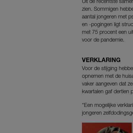
Uit de recentste samenv
zien. Sommigen hebben
aantal jongeren met p
en -pogingen ligt stru
met 75 procent een uit
voor de pandemie.
VERKLARING
Voor de stijging hebb
opnemen met de huisar
vaker aangeven dat ze 
kwartalen gaf dertien 
“Een mogelijke verklar
jongeren zelfdodingsg