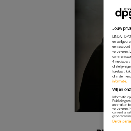
Jouw priva
LINDA., DPG
en surfgedra
een account 
verbeteren. 
communicatie
4 mediapartn
of stel je ei
toestaan, kli
of in de men
informatie.
Wij en onz
Informatie o
Publieksgroe
aanmaken ten
verbeteren. 
content te se
gepersonalis
Derde partijen