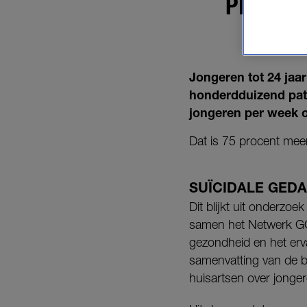
PIEK IN
G
Jongeren tot 24 jaar
honderdduizend pati
jongeren per week 
Dat is 75 procent meer
SUÏCIDALE GED
Dit blijkt uit onderzoe
samen het Netwerk G
gezondheid en het erv
samenvatting van de be
huisartsen over jonger