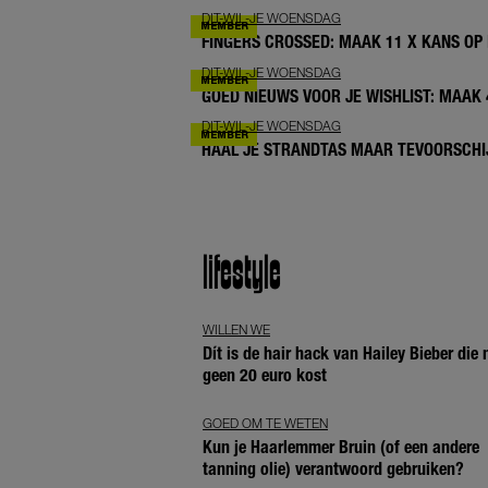
DIT-WIL-JE WOENSDAG
FINGERS CROSSED: MAAK 11 X KANS OP 
DIT-WIL-JE WOENSDAG
GOED NIEUWS VOOR JE WISHLIST: MAAK
DIT-WIL-JE WOENSDAG
HAAL JE STRANDTAS MAAR TEVOORSCHIJ
lifestyle
WILLEN WE
Dít is de hair hack van Hailey Bieber die
geen 20 euro kost
GOED OM TE WETEN
Kun je Haarlemmer Bruin (of een andere
tanning olie) verantwoord gebruiken?