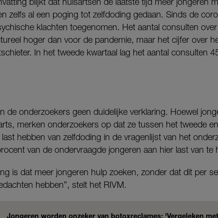
atting blijkt dat huisartsen de laatste tijd meer jongeren m
 zelfs al een poging tot zelfdoding gedaan. Sinds de cor
sychische klachten toegenomen. Het aantal consulten ove
ctureel hoger dan voor de pandemie, maar het cijfer over he
schieter. In het tweede kwartaal lag het aantal consulten 
en de onderzoekers geen duidelijke verklaring. Hoewel jong
ts, merken onderzoekers op dat ze tussen het tweede en 
last hebben van zelfdoding in de vragenlijst van het onder
procent van de ondervraagde jongeren aan hier last van te
ing is dat meer jongeren hulp zoeken, zonder dat dit per s
edachten hebben”, stelt het RIVM.
Jongeren worden onzeker van botoxreclames: 'Vergeleken met 