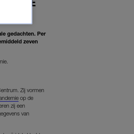
UÏCIDALE
AT
ale gedachten. Per
gemiddeld zeven
mie.
entrum. Zij vormen
pandemie
op de
ren zij een
 gegevens van