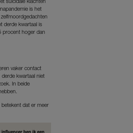
et suïcidale klachten
onapandemie is het
r zelfmoordgedachten
t derde kwartaal is
45 procent hoger dan
eren vaker contact
derde kwartaal niet
zoek. In beide
 hebben.
e betekent dat er meer
influencer ben ik een