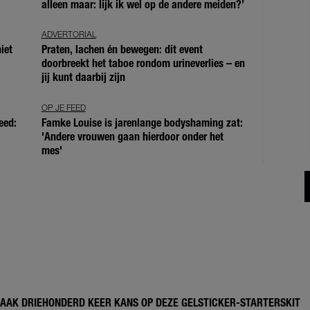
alleen maar: lijk ik wel op de andere meiden?’
ADVERTORIAL
iet
Praten, lachen én bewegen: dit event
doorbreekt het taboe rondom urineverlies – en
jij kunt daarbij zijn
OP JE FEED
eed:
Famke Louise is jarenlange bodyshaming zat:
'Andere vrouwen gaan hierdoor onder het
mes'
MAAK DRIEHONDERD KEER KANS OP DEZE GELSTICKER-STARTERSKIT