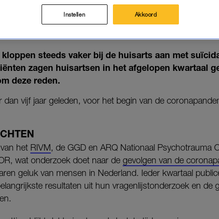
 AANTAL JONGEREN DAT MET S
EDACHTEN NAAR HUISARTS GA
Instellen
Akkoord
09-12-2024
|
TOM STEVENS
 kloppen steeds vaker bij de huisarts aan met suïcid
ënten zagen huisartsen in het afgelopen kwartaal 
om deze reden.
 dan vijf jaar geleden, voor het begin van de coronapande
ACHTEN
k van het
RIVM
, de GGD en ARQ Nationaal Psychotrauma C
OR, wat onderzoek doet naar de
gevolgen van de corona
aren geluk van mensen in Nederland. Ieder kwartaal publice
langrijkste resultaten uit hun vragenlijstonderzoek en de
en.