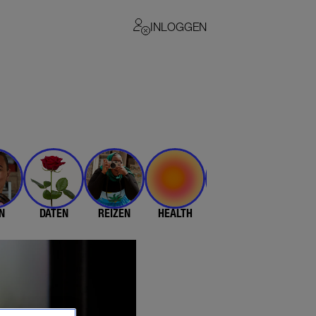
INLOGGEN
N
DATEN
REIZEN
HEALTH
$$$
💄 & 👗