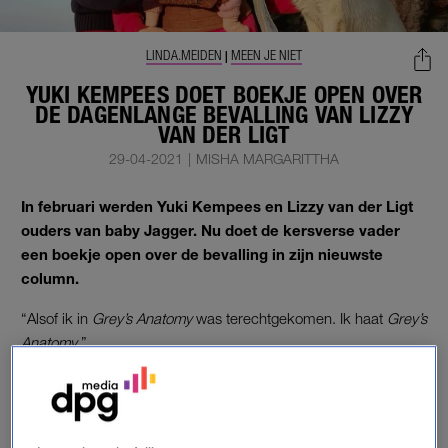
LINDA.MEIDEN
MEEN JE NIET
|
YUKI KEMPEES DOET BOEKJE OPEN OVER
DE DAGENLANGE BEVALLING VAN LIZZY
VAN DER LIGT
29-04-2021
|
MISHA MARGARITTHA
In februari werden Yuki Kempees en Lizzy van der Ligt
ouders van baby Jagger. Nu doet de kersverse vader
een boekje open over de bevalling in zijn nieuwste
column.
“Alsof ik in
Grey’s Anatomy
was terechtgekomen. Ik haat
Grey’s
Anatomy.
”
BEVALLING
Op 7 februari werden influencers
Yuki Kempees en Lizzy van