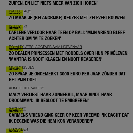
ZUIPEN, EN LIET NIETS MEER VAN ZICH HOREN’
WAT DE FAQ?
ZO MAAK JE (BELANGRIJKE) KEUZES MET ZELFVERTROUWEN
INTERVIEW
DARLENE VERLOOR HAAR TEEN OP BALI: 'MIJN VRIEND BLEEF
ACHTER OM 'M TE ZOEKEN'
ROYALTY VERSLAGGEVER SAM HOEVENAAR
ZO DEALEN PRINSESSEN MET RODDELS OVER HUN PRIVÉLEVEN:
'MANTRA IS NOOIT KLAGEN EN NOOIT REAGEREN'
MONEY ISSUES
ZO SPAAR JE ONGEMERKT 3000 EURO PER JAAR ZÓNDER DAT
HET PIJN DOET
KOM JE HIER VAKER?
MACY VERLIEST HAAR ZONNEBRIL, MAAR VINDT HAAR
DROOMMAN: 'IK BESLOOT TE EMIGREREN'
GEDUMPT
CARMENS VRIEND GING KEER OP KEER VREEMD: 'IK DACHT DAT
IK DEGENE WAS DIE HEM KON VERANDEREN'
BIJZONDER