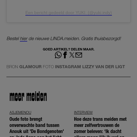
Een bericht gedeeld door YUKI. (@yuki.indy)
Bestel
hier
de nieuwe LINDA.meiden. Gratis thuisbezorgd!
GOED ARTIKEL? DELEN MAAR.
BRON
GLAMOUR
FOTO
INSTAGRAM LIZZY VAN DER LIGT
meer meiden
ASJEMENOU
INTERVIEW
Oude foto brengt
Hoe deze trans meiden met
onverwachte band tussen
meer zelfvertrouwen de
Anouk uit 'De Bondgenoten'
zomer beleven: ‘Ik dacht