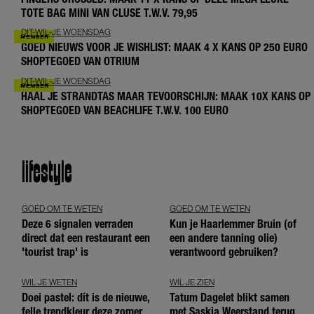
TOTE BAG MINI VAN CLUSE T.W.V. 79,95
DIT-WIL-JE WOENSDAG
GOED NIEUWS VOOR JE WISHLIST: MAAK 4 X KANS OP 250 EURO
SHOPTEGOED VAN OTRIUM
DIT-WIL-JE WOENSDAG
HAAL JE STRANDTAS MAAR TEVOORSCHIJN: MAAK 10X KANS OP
SHOPTEGOED VAN BEACHLIFE T.W.V. 100 EURO
lifestyle
GOED OM TE WETEN
GOED OM TE WETEN
Deze 6 signalen verraden
Kun je Haarlemmer Bruin (of
direct dat een restaurant een
een andere tanning olie)
'tourist trap' is
verantwoord gebruiken?
WIL JE WETEN
WIL JE ZIEN
Doei pastel: dít is de nieuwe,
Tatum Dagelet blikt samen
felle trendkleur deze zomer
met Saskia Weerstand terug