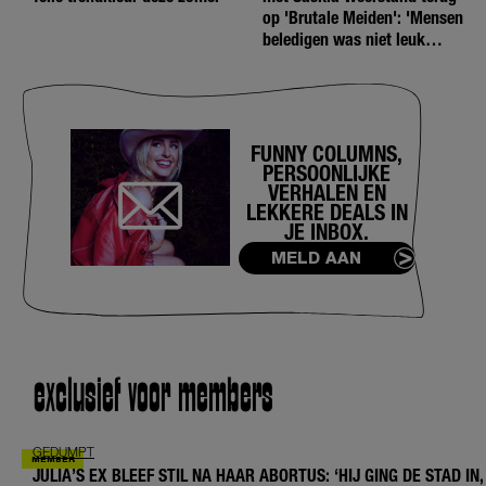
op 'Brutale Meiden': 'Mensen
beledigen was niet leuk
meer'
FUNNY COLUMNS,
PERSOONLIJKE
VERHALEN EN
LEKKERE DEALS IN
JE INBOX.
MELD AAN
exclusief voor members
GEDUMPT
JULIA’S EX BLEEF STIL NA HAAR ABORTUS: ‘HIJ GING DE STAD IN,