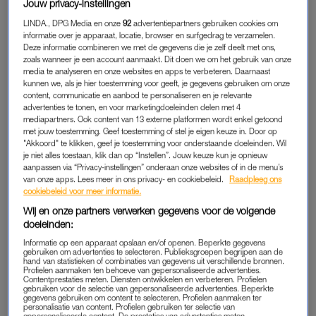
Jouw privacy-instellingen
der Ligt voor het eerst ouders
. Maar de bevalling was niets om
LINDA., DPG Media en onze
92
advertentiepartners gebruiken cookies om
over naar huis te schrijven, dit vertelt Yuki in zijn nieuwste
informatie over je apparaat, locatie, browser en surfgedrag te verzamelen.
column in tijdschrift
Glamour
.
Deze informatie combineren we met de gegevens die je zelf deelt met ons,
zoals wanneer je een account aanmaakt. Dit doen we om het gebruik van onze
media te analyseren en onze websites en apps te verbeteren. Daarnaast
“Weeënopwekkers, ruggenprikken, infusen en vooral:
kunnen we, als je hier toestemming voor geeft, je gegevens gebruiken om onze
urenlange pijnlijke, onregelmatige weeën doorstaan totdat de
content, communicatie en aanbod te personaliseren en je relevante
ontsluiting eindelijk naar die tien centimeter kroop,” doet hij uit
advertenties te tonen, en voor marketingdoeleinden delen met 4
mediapartners. Ook content van 13 externe platformen wordt enkel getoond
de doeken. Er zat maar liefst 36 uur tussen de gebroken
met jouw toestemming. Geef toestemming of stel je eigen keuze in. Door op
vliezen en het eerste persmoment. Maar hoe hard Lizzy ook
"Akkoord" te klikken, geef je toestemming voor onderstaande doeleinden. Wil
je niet alles toestaan, klik dan op “Instellen”. Jouw keuze kun je opnieuw
haar best deed, “er gebeurde niks.” Ook hulpmiddelen als
aanpassen via “Privacy-instellingen” onderaan onze websites of in de menu’s
een vacuümpomp hielpen niet.
van onze apps. Lees meer in ons privacy- en cookiebeleid.
Raadpleeg ons
cookiebeleid voor meer informatie.
Lees ook
Wij en onze partners verwerken gegevens voor de volgende
Influencer Lizzy en vriend Yuki beantwoorden pittige vragen
doeleinden:
over hun relatie
Informatie op een apparaat opslaan en/of openen. Beperkte gegevens
gebruiken om advertenties te selecteren. Publieksgroepen begrijpen aan de
hand van statistieken of combinaties van gegevens uit verschillende bronnen.
Profielen aanmaken ten behoeve van gepersonaliseerde advertenties.
Contentprestaties meten. Diensten ontwikkelen en verbeteren. Profielen
SPOED
gebruiken voor de selectie van gepersonaliseerde advertenties. Beperkte
gegevens gebruiken om content te selecteren. Profielen aanmaken ter
“Ik zag de krachten van Lizzy sneller wegvloeien dan de
personalisatie van content. Profielen gebruiken ter selectie van
gepersonaliseerde content. De prestaties van advertenties meten.