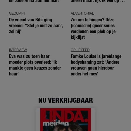
en Jade Anna aan het licht
alleen maar: lijk ik wel op de
andere meiden?’
GEDUMPT
ADVERTORIAL
De vriend van Bibi ging
Zin om te bingen? Déze
vreemd: ''Stel je niet zo aan',
(iconische) queer series
zei hij'
verdienen een plek op je
kijklijst
INTERVIEW
OP JE FEED
Eva was 20 toen haar
Famke Louise is jarenlange
moeder plots overleed: 'Ik
bodyshaming zat: 'Andere
maakte geen keuzes zonder
vrouwen gaan hierdoor
haar'
onder het mes'
NU VERKRIJGBAAR