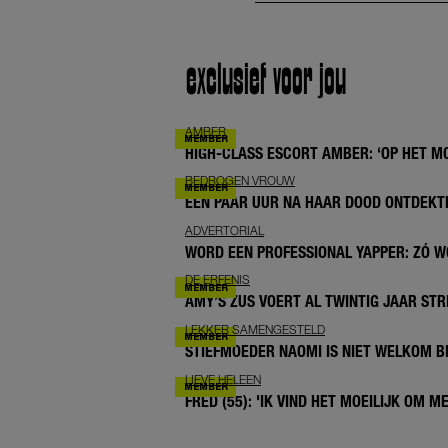
exclusief voor jou
AMBER
HIGH-CLASS ESCORT AMBER: ‘OP HET MO
BEDROGEN VROUW
EEN PAAR UUR NA HAAR DOOD ONTDEKTE 
ADVERTORIAL
WORD EEN PROFESSIONAL YAPPER: ZÓ
DE ERFENIS
AMY’S ZUS VOERT AL TWINTIG JAAR STRI
LEKKER SAMENGESTELD
STIEFMOEDER NAOMI IS NIET WELKOM BI
LIEVE HELEEN
FRED (55): 'IK VIND HET MOEILIJK OM 