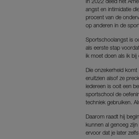
In 2022 deed het Ame
angst en intimidatie d
procent van de onderv
op anderen in de spor
Sportschoolangst is o
als eerste stap voorda
ik moet doen als ik bi
Die onzekerheid komt n
eruitzien alsof ze prec
iedereen is ooit een b
sportschool de oefenin
techniek gebruiken. Al
Daarom raadt hij begi
kunnen al genoeg zijn 
ervoor dat je later zel