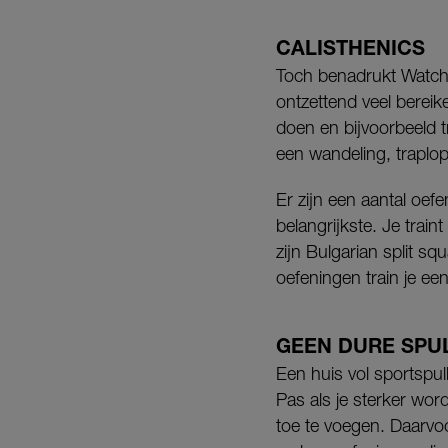
CALISTHENICS
Toch benadrukt Watchma
ontzettend veel bereik
doen en bijvoorbeeld t
een wandeling, traplop
Er zijn een aantal oef
belangrijkste. Je trai
zijn Bulgarian split squ
oefeningen train je ee
GEEN DURE SPU
Een huis vol sportspul
Pas als je sterker wor
toe te voegen. Daarvoo