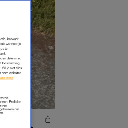
catie, browser
oals wanneer je
pps te
tent,
inden delen met
ef toestemming
Wil je niet alles
an onze websites
voor meer
cteren.
onnen. Profielen
en en
s gebruiken om
van