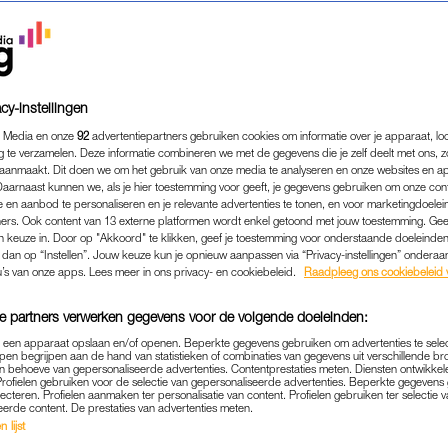
cy-instellingen
 Media en onze
92
advertentiepartners gebruiken cookies om informatie over je apparaat, lo
g te verzamelen. Deze informatie combineren we met de gegevens die je zelf deelt met ons, z
aanmaakt. Dit doen we om het gebruik van onze media te analyseren en onze websites en a
Daarnaast kunnen we, als je hier toestemming voor geeft, je gegevens gebruiken om onze con
 en aanbod te personaliseren en je relevante advertenties te tonen, en voor marketingdoele
ers. Ook content van 13 externe platformen wordt enkel getoond met jouw toestemming. Ge
gen keuze in. Door op "Akkoord" te klikken, geef je toestemming voor onderstaande doeleinden. 
k dan op “Instellen”. Jouw keuze kun je opnieuw aanpassen via “Privacy-instellingen” ondera
u’s van onze apps. Lees meer in ons privacy- en cookiebeleid.
Raadpleeg ons cookiebeleid 
e partners verwerken gegevens voor de volgende doeleinden:
p een apparaat opslaan en/of openen. Beperkte gegevens gebruiken om advertenties te sele
pen begrijpen aan de hand van statistieken of combinaties van gegevens uit verschillende br
 behoeve van gepersonaliseerde advertenties. Contentprestaties meten. Diensten ontwikkel
Profielen gebruiken voor de selectie van gepersonaliseerde advertenties. Beperkte gegeven
lecteren. Profielen aanmaken ter personalisatie van content. Profielen gebruiken ter selectie 
eerde content. De prestaties van advertenties meten.
HEALTH
MEIDEN TIPS
|
 lijst