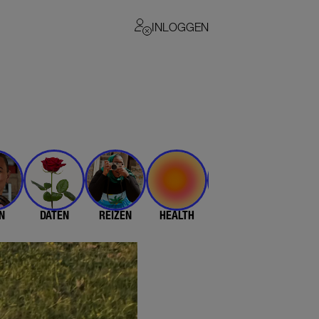
INLOGGEN
N
DATEN
REIZEN
HEALTH
$$$
💄 & 👗