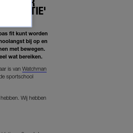
 ZONDER
PERFECTIE'
pas fit kunt worden
hoolangst bij op en
nnen met bewegen.
eel wat bereiken.
aar is van
Watchman
 de sportschool
et hebben. Wij hebben