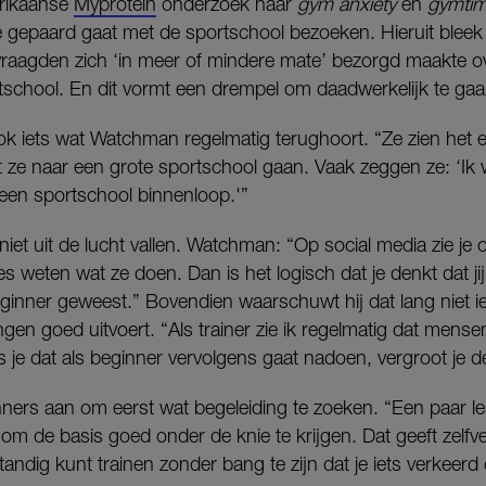
rikaanse
Myprotein
onderzoek naar
gym anxiety
en
gymtim
ie gepaard gaat met de sportschool bezoeken. Hieruit bleek d
raagden zich ‘in meer of mindere mate’ bezorgd maakte o
tschool. En dit vormt een drempel om daadwerkelijk te gaa
ok iets wat Watchman regelmatig terughoort. “Ze zien het
t ze naar een grote sportschool gaan. Vaak zeggen ze: ‘Ik w
j een sportschool binnenloop.'”
iet uit de lucht vallen. Watchman: “Op social media zie je
ies weten wat ze doen. Dan is het logisch dat je denkt dat ji
eginner geweest.” Bovendien waarschuwt hij dat lang niet i
gen goed uitvoert. “Als trainer zie ik regelmatig dat mens
s je dat als beginner vervolgens gaat nadoen, vergroot je 
nners aan om eerst wat begeleiding te zoeken. “Een paar le
om de basis goed onder de knie te krijgen. Dat geeft zelfv
fstandig kunt trainen zonder bang te zijn dat je iets verkeerd