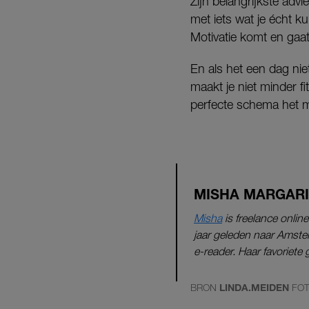
Zijn belangrijkste adv
met iets wat je écht k
Motivatie komt en gaat,
En als het een dag nie
maakt je niet minder f
perfecte schema het m
MISHA MARGAR
Misha
is freelance onli
jaar geleden naar Amsterd
e-reader. Haar favoriet
BRON
LINDA.MEIDEN
FO