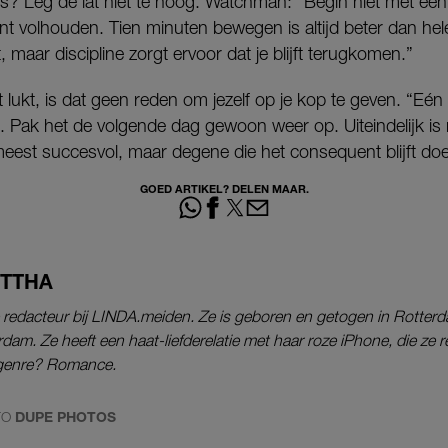
ies? Leg de lat niet te hoog. Watchman: “Begin niet met een
unt volhouden. Tien minuten bewegen is altijd beter dan he
 maar discipline zorgt ervoor dat je blijft terugkomen.”
t lukt, is dat geen reden om jezelf op je kop te geven. “Eén
it. Pak het de volgende dag gewoon weer op. Uiteindelijk is
eest succesvol, maar degene die het consequent blijft do
GOED ARTIKEL? DELEN MAAR.
ITTHA
ne redacteur bij LINDA.meiden. Ze is geboren en getogen in Rotte
am. Ze heeft een haat-liefderelatie met haar roze iPhone, die ze re
e genre? Romance.
TO
DUPE PHOTOS