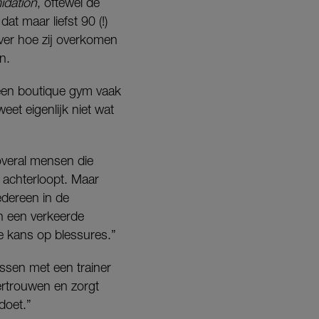
idation
, oftewel de
at maar liefst 90 (!)
ver hoe zij overkomen
n.
 een boutique gym vaak
eet eigenlijk niet wat
 overal mensen die
j achterloopt. Maar
edereen in de
en een verkeerde
de kans op blessures.”
ssen met een trainer
ertrouwen en zorgt
 doet.”