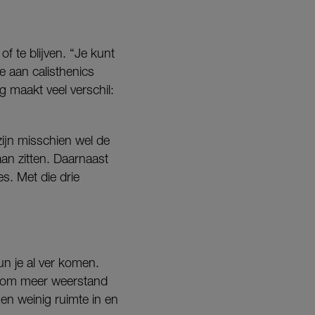
f te blijven. “Je kunt
e aan calisthenics
g maakt veel verschil:
zijn misschien wel de
aan zitten. Daarnaast
es. Met die drie
un je al ver komen.
zin om meer weerstand
en weinig ruimte in en