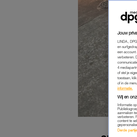
Jouw priva
LINDA., DPG
en surfgedra
een account 
verbeteren. 
communicatie
4 mediapartn
of stel je ei
toestaan, kli
of in de men
informatie.
Wij en onz
Informatie o
Publieksgroe
aanmaken ten
verbeteren. 
content te se
gepersonalis
Derde partijen