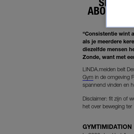
SPORTS
ABONNEMEN
“Consistentie wint a
als je meerdere kere
diezelfde mensen h
Zonde, want met een
LINDA.meiden belt Des
Gym
in de omgeving Ro
spannend vinden en he
Disclaimer: fit zijn o
het over beweging ter
GYMTIMIDATION