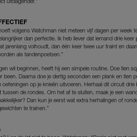
ct uitdagender.”
FFECTIEF
, hoeft volgens Watchman niet meteen vijf dagen per week t
elangrijker dan perfectie. Ik heb liever dat iemand drie keer
t jarenlang volhoudt, dan één keer twee uur traint en daar
worden als tandenpoetsen.”
n wil beginnen, heeft hij een simpele routine. Doe tien squa
per been. Daarna doe je dertig seconden een plank en tien 
oefeningen op je knieën uitvoeren. Herhaal dit circuit drie 
 tussen de rondes. Om het af te sluiten, maak je een wand
akkelijker? Dan kun je eerst wat extra herhalingen of rond
ewichten te trainen.”
G