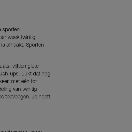
e sporten.
 per week twintig
na afhaakt. Sporten
ts, vijftien glute
push-ups. Lukt dat nog
keer, met één tot
eling van twintig
es toevoegen. Je hoeft