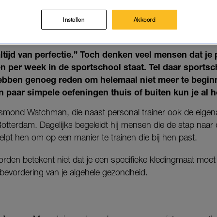
CHOOLANGST? ZÓ BLIJF JE FIT
T: 'CONSISTENTIE WINT VAN 
Instellen
Akkoord
08-07-2026
|
MISHA MARGARITTHA
ltijd van perfectie.” Toch denken veel mensen dat je 
n per week in de sportschool staat. Tel daar sportsc
ebben genoeg reden om helemaal niet meer te begi
 paar simpele oefeningen thuis of buiten kun je al h
mond Watchman, die naast personal trainer ook de eigen
tterdam. Dagelijks begeleidt hij mensen die de stap naar
lpt hen om op een manier te trainen die bij hen past.
f worden betekent niet dat je een specifieke kledingmaat mo
 bevordering van je algehele gezondheid.