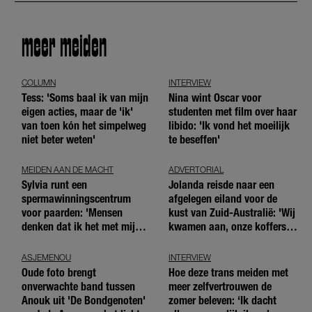
meer meiden
COLUMN
INTERVIEW
Tess: 'Soms baal ik van mijn
Nina wint Oscar voor
eigen acties, maar de 'ik'
studenten met film over haar
van toen kón het simpelweg
libido: 'Ik vond het moeilijk
niet beter weten'
te beseffen'
MEIDEN AAN DE MACHT
ADVERTORIAL
Sylvia runt een
Jolanda reisde naar een
spermawinningscentrum
afgelegen eiland voor de
voor paarden: 'Mensen
kust van Zuid-Australië: 'Wij
denken dat ik het met mijn
kwamen aan, onze koffers
blote handen doe'
niet'
ASJEMENOU
INTERVIEW
Oude foto brengt
Hoe deze trans meiden met
onverwachte band tussen
meer zelfvertrouwen de
Anouk uit 'De Bondgenoten'
zomer beleven: ‘Ik dacht