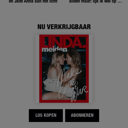
en Jade Anna aan het licht
alleen maar: lijk ik wel op de
andere meiden?’
NU VERKRIJGBAAR
LOS KOPEN
ABONNEREN