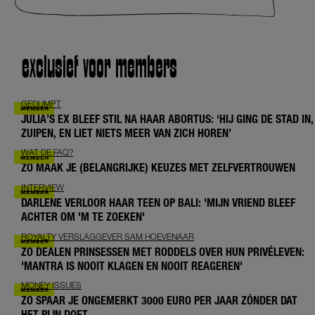
exclusief voor members
GEDUMPT
JULIA’S EX BLEEF STIL NA HAAR ABORTUS: ‘HIJ GING DE STAD IN,
ZUIPEN, EN LIET NIETS MEER VAN ZICH HOREN’
WAT DE FAQ?
ZO MAAK JE (BELANGRIJKE) KEUZES MET ZELFVERTROUWEN
INTERVIEW
DARLENE VERLOOR HAAR TEEN OP BALI: 'MIJN VRIEND BLEEF
ACHTER OM 'M TE ZOEKEN'
ROYALTY VERSLAGGEVER SAM HOEVENAAR
ZO DEALEN PRINSESSEN MET RODDELS OVER HUN PRIVÉLEVEN:
'MANTRA IS NOOIT KLAGEN EN NOOIT REAGEREN'
MONEY ISSUES
ZO SPAAR JE ONGEMERKT 3000 EURO PER JAAR ZÓNDER DAT
HET PIJN DOET