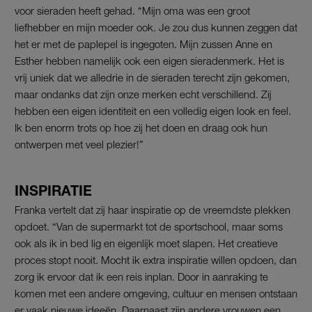
voor sieraden heeft gehad. “Mijn oma was een groot
liefhebber en mijn moeder ook. Je zou dus kunnen zeggen dat
het er met de paplepel is ingegoten. Mijn zussen Anne en
Esther hebben namelijk ook een eigen sieradenmerk. Het is
vrij uniek dat we alledrie in de sieraden terecht zijn gekomen,
maar ondanks dat zijn onze merken echt verschillend. Zij
hebben een eigen identiteit en een volledig eigen look en feel.
Ik ben enorm trots op hoe zij het doen en draag ook hun
ontwerpen met veel plezier!”
INSPIRATIE
Franka vertelt dat zij haar inspiratie op de vreemdste plekken
opdoet. “Van de supermarkt tot de sportschool, maar soms
ook als ik in bed lig en eigenlijk moet slapen. Het creatieve
proces stopt nooit. Mocht ik extra inspiratie willen opdoen, dan
zorg ik ervoor dat ik een reis inplan. Door in aanraking te
komen met een andere omgeving, cultuur en mensen ontstaan
er vaak nieuwe ideeën. Daarnaast zijn andere vrouwen een