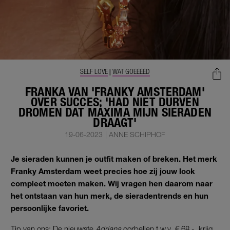
SELF LOVE
WAT GOÉÉÉÉD
|
FRANKA VAN 'FRANKY AMSTERDAM'
OVER SUCCES: 'HAD NIET DURVEN
DROMEN DAT MÁXIMA MIJN SIERADEN
DRAAGT'
19-06-2023
|
ANNE SCHIPHOF
Je sieraden kunnen je outfit maken of breken. Het merk
Franky Amsterdam weet precies hoe zij jouw look
compleet moeten maken. Wij vragen hen daarom naar
het ontstaan van hun merk, de sieradentrends en hun
persoonlijke favoriet.
Tip van ons: De nieuwste
Adriana
oorbellen t.w.v. € 68,-. krijg