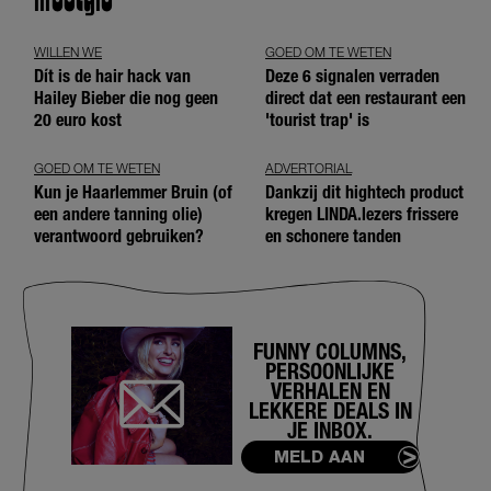
WILLEN WE
GOED OM TE WETEN
Dít is de hair hack van
Deze 6 signalen verraden
Hailey Bieber die nog geen
direct dat een restaurant een
20 euro kost
'tourist trap' is
GOED OM TE WETEN
ADVERTORIAL
Kun je Haarlemmer Bruin (of
Dankzij dit hightech product
een andere tanning olie)
kregen LINDA.lezers frissere
verantwoord gebruiken?
en schonere tanden
FUNNY COLUMNS,
PERSOONLIJKE
VERHALEN EN
LEKKERE DEALS IN
JE INBOX.
MELD AAN