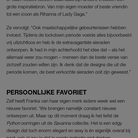
grote inspiratiebron. Van mijn eigen moeder of beste vriendin
tot een icoon als Rihanna of Lady Gaga.”
Ze vervolgt: “Ook maatschappelijke gebeurtenissen hebben
invloed. Tijdens de lockdown periode voelde alles bijvoorbeeld
vrij uitzichtloos en heb ik de extravagantste sieraden
ontworpen. Ik had in mijn achterhoofd het idee dat – als het
allemaal weer zou mogen – mensen dan de beste versie van
zichzelf zouden willen zijn. Ik denk dat de designs die uit die
periode komen, de best verkochte sieraden ooit zijn geweest.”
PERSOONLIJKE FAVORIET
Zelf heeft Franka van haar eigen merk iedere week wel een
nieuwe favoriet. ‘We brengen namelijk constant nieuwe
ontwerpen uit. Maar op dit moment draag ik het liefst de
Python
oorringen uit de
Savanna
collectie. Het is een edgy
design dat toch enorm elegant en sexy is én eigenlijk overal bij
past, ook al zou je dat in eerste instantie niet denken.