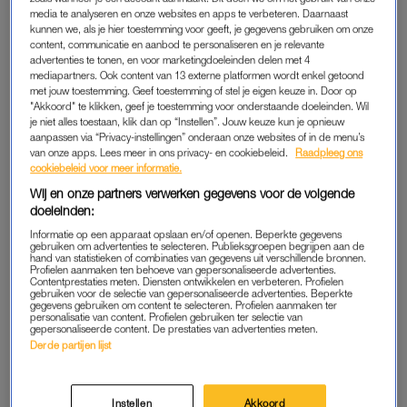
media te analyseren en onze websites en apps te verbeteren. Daarnaast
kunnen we, als je hier toestemming voor geeft, je gegevens gebruiken om onze
ONDERNEMEN
content, communicatie en aanbod te personaliseren en je relevante
advertenties te tonen, en voor marketingdoeleinden delen met 4
Niet veel later kreeg Franka de kans om haar webshop te
mediapartners. Ook content van 13 externe platformen wordt enkel getoond
combineren met het ontwerpen van haar eigen sieraden. “Ik
met jouw toestemming. Geef toestemming of stel je eigen keuze in. Door op
heb enorm hard moeten werken om dat te realiseren. Op een
"Akkoord" te klikken, geef je toestemming voor onderstaande doeleinden. Wil
je niet alles toestaan, klik dan op “Instellen”. Jouw keuze kun je opnieuw
gegeven moment had ik vier banen tegelijk. Overdag was ik
aanpassen via “Privacy-instellingen” onderaan onze websites of in de menu’s
aan het werk en in de nachten was ik fulltime bezig met
van onze apps. Lees meer in ons privacy- en cookiebeleid.
Raadpleeg ons
cookiebeleid voor meer informatie.
Franky. Gelukkig voelde mijn eigen onderneming negen van
de tien keer niet echt als werk.”
Wij en onze partners verwerken gegevens voor de volgende
doeleinden:
En het blijft hard werken, maar wel met veel voldoening, zegt
Informatie op een apparaat opslaan en/of openen. Beperkte gegevens
gebruiken om advertenties te selecteren. Publieksgroepen begrijpen aan de
ze: “Er zijn ook zeker dagen dat het flink aanpoten is en dat er
hand van statistieken of combinaties van gegevens uit verschillende bronnen.
Profielen aanmaken ten behoeve van gepersonaliseerde advertenties.
eigenlijk te weinig uren in een dag zitten. Dat kan een
Contentprestaties meten. Diensten ontwikkelen en verbeteren. Profielen
gebruiken voor de selectie van gepersonaliseerde advertenties. Beperkte
downside
zijn van ondernemen. M’n werk is echt nooit af, er is
gegevens gebruiken om content te selecteren. Profielen aanmaken ter
personalisatie van content. Profielen gebruiken ter selectie van
altijd weer een nieuw idee dat zomaar kan ontstaan en
gepersonaliseerde content. De prestaties van advertenties meten.
waarmee ik aan de slag wil. Ik had niet durven dromen dat nu
Derde partijen lijst
onder andere koningin Máxima, Chantal Janzen en Nikkie
Tutorials tot mijn vaste klantenkring behoren. Ik heb twee
Instellen
Akkoord