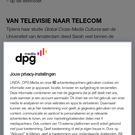
– op de werkvloer.
VAN TELEVISIE NAAR TELECOM
Tijdens haar studie
Global Cross-Media Cultures
aan de
Universiteit van Amsterdam deed Sarah veel binnen de
televisiewereld. “Ik deed studieprojecten bij mediabedrijven,
net als veel van mijn vrienden. Maar de corporate wereld –
hoe intimiderend het me eerst eigenlijk leek – voelde altijd al
meer als mijn plek, vooral door de vrijheid en rust die het me
geeft.”
Jouw privacy-instellingen
LINDA., DPG Media en onze
92
advertentiepartners gebruiken cookies om
Tijdens een traineeship bij haar vorige werkgever kreeg ze de
informatie over je apparaat, locatie, browser en surfgedrag te verzamelen.
kans om verschillende vakgebieden te ontdekken. “Ik draaide
Deze informatie combineren we met de gegevens die je zelf deelt met ons,
zoals wanneer je een account aanmaakt. Dit doen we om het gebruik van onze
als trainee mee in vier verschillende teams, waaronder
media te analyseren en onze websites en apps te verbeteren. Daarnaast
cybersecurity
, corporate affairs en projectmanagement.” En
kunnen we, als je hier toestemming voor geeft, je gegevens gebruiken om onze
content, communicatie en aanbod te personaliseren en je relevante
dat waren stuk voor stuk nieuwe thema’s voor Sarah. “Het was
advertenties te tonen, en voor marketingdoeleinden delen met 4
spannend om uit mijn comfortzone te stappen, maar daardoor
mediapartners. Ook content van 13 externe platformen wordt enkel getoond
leerde ik wat echt bij me past.”
met jouw toestemming. Geef toestemming of stel je eigen keuze in. Door op
"Akkoord" te klikken, geef je toestemming voor onderstaande doeleinden. Wil