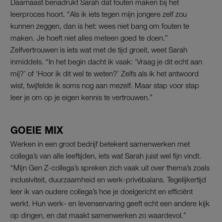
Daarnaast benadrukt Sarah dat fouten maken bij het
leerproces hoort. “Als ik iets tegen mijn jongere zelf zou
kunnen zeggen, dan is het: wees niet bang om fouten te
maken. Je hoeft niet alles meteen goed te doen.”
Zelfvertrouwen is iets wat met de tijd groeit, weet Sarah
inmiddels. “In het begin dacht ik vaak: ‘Vraag je dit echt aan
míj?’ of ‘Hoor ik dit wel te weten?’ Zelfs als ik het antwoord
wist, twijfelde ik soms nog aan mezelf. Maar stap voor stap
leer je om op je eigen kennis te vertrouwen.”
GOEIE MIX
Werken in een groot bedrijf betekent samenwerken met
collega’s van alle leeftijden, iets wat Sarah juist wel fijn vindt.
“Mijn Gen Z-collega’s spreken zich vaak uit over thema’s zoals
inclusiviteit, duurzaamheid en werk-privébalans. Tegelijkertijd
leer ik van oudere collega’s hoe je doelgericht en efficiënt
werkt. Hun werk- en levenservaring geeft echt een andere kijk
op dingen, en dat maakt samenwerken zo waardevol.”