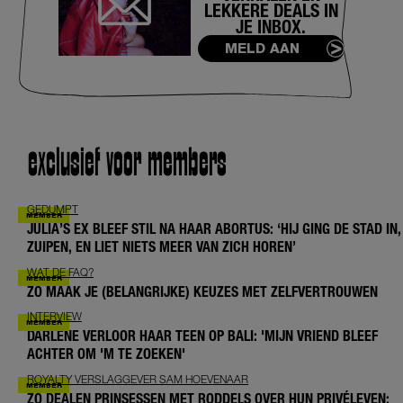
LEKKERE DEALS IN
JE INBOX.
MELD AAN
exclusief voor members
GEDUMPT
JULIA’S EX BLEEF STIL NA HAAR ABORTUS: ‘HIJ GING DE STAD IN,
ZUIPEN, EN LIET NIETS MEER VAN ZICH HOREN’
WAT DE FAQ?
ZO MAAK JE (BELANGRIJKE) KEUZES MET ZELFVERTROUWEN
INTERVIEW
DARLENE VERLOOR HAAR TEEN OP BALI: 'MIJN VRIEND BLEEF
ACHTER OM 'M TE ZOEKEN'
ROYALTY VERSLAGGEVER SAM HOEVENAAR
ZO DEALEN PRINSESSEN MET RODDELS OVER HUN PRIVÉLEVEN: