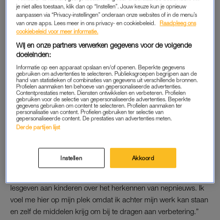
je niet alles toestaan, klik dan op “Instellen”. Jouw keuze kun je opnieuw
Die ontdekkingen komen nu perfect van pas in haar werk. “Je
aanpassen via “Privacy-instellingen” onderaan onze websites of in de menu’s
bent constant aan het kijken wat de klant nodig heeft, wil en
van onze apps. Lees meer in ons privacy- en cookiebeleid.
Raadpleeg ons
cookiebeleid voor meer informatie.
waar we ze daarnaast ook mee kunnen verassen.” Het leukste
Wij en onze partners verwerken gegevens voor de volgende
daaraan volgens Sarah? “Dat je merkt dat wat je doet ook écht
doeleinden:
impact heeft.”
Informatie op een apparaat opslaan en/of openen. Beperkte gegevens
gebruiken om advertenties te selecteren. Publieksgroepen begrijpen aan de
hand van statistieken of combinaties van gegevens uit verschillende bronnen.
Profielen aanmaken ten behoeve van gepersonaliseerde advertenties.
DIVERSITEIT
Contentprestaties meten. Diensten ontwikkelen en verbeteren. Profielen
gebruiken voor de selectie van gepersonaliseerde advertenties. Beperkte
Voor Sarah is het belangrijk dat bedrijven aandacht besteden
gegevens gebruiken om content te selecteren. Profielen aanmaken ter
personalisatie van content. Profielen gebruiken ter selectie van
aan diversiteit en gelijkheid in de breedste zin van het woord.
gepersonaliseerde content. De prestaties van advertenties meten.
Derde partijen lijst
“Bij VodafoneZiggo doen ze al veel veel op dat vlak, zo is er
een LGBTQIA-community en zijn er initiatieven voor
gendergelijkheid.” En het gaat verder dan dat. “Gelijkheid en
Instellen
Akkoord
inclusie zie ik ook terug in de goede doelen en het praktische
werk dat we in de samenleving doen. Zoals collega’s die
lesgeven aan kinderen over het herkennen van nepnieuws.
Ik
voel me hier op mijn plek omdat ik achter mijn werk kan staan
en zelf de middelen krijg om bij te dragen aan verbetering.”