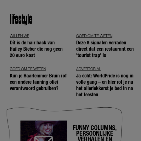
lifestyle
WILLEN WE
GOED OM TE WETEN
Dít is de hair hack van
Deze 6 signalen verraden
Hailey Bieber die nog geen
direct dat een restaurant een
20 euro kost
'tourist trap' is
GOED OM TE WETEN
ADVERTORIAL
Kun je Haarlemmer Bruin (of
Ja écht: WorldPride is nog in
een andere tanning olie)
volle gang – en hier rol je nu
verantwoord gebruiken?
het allerlekkerst je bed in na
het feesten
FUNNY COLUMNS,
PERSOONLIJKE
VERHALEN EN