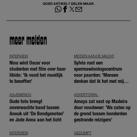
GOED ARTIKEL? DELEN MAAR.
meer meiden
INTERVIEW
MEIDEN AAN DE MACHT
Nina wint Oscar voor
Sylvia runt een
studenten met film over haar
spermawinningscentrum
libido: 'Ik vond het moeilijk
voor paarden: 'Mensen
te beseffen'
denken dat ik het met mijn
blote handen doe'
ASJEMENOU
ADVERTORIAL
Oude foto brengt
Amaya zat vast op Madeira
onverwachte band tussen
door noodweer: 'We zaten op
Anouk uit 'De Bondgenoten'
de grond tussen honderden
en Jade Anna aan het licht
gestrande reizigers'
INTERVIEW
GEDUMPT