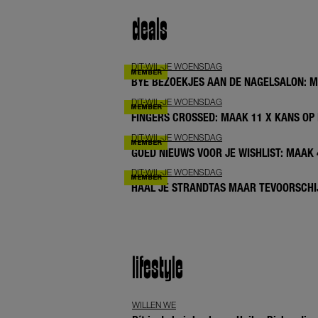
deals
DIT-WIL-JE WOENSDAG
BYE BEZOEKJES AAN DE NAGELSALON: 
DIT-WIL-JE WOENSDAG
FINGERS CROSSED: MAAK 11 X KANS OP 
DIT-WIL-JE WOENSDAG
GOED NIEUWS VOOR JE WISHLIST: MAAK
DIT-WIL-JE WOENSDAG
HAAL JE STRANDTAS MAAR TEVOORSCHIJ
lifestyle
WILLEN WE