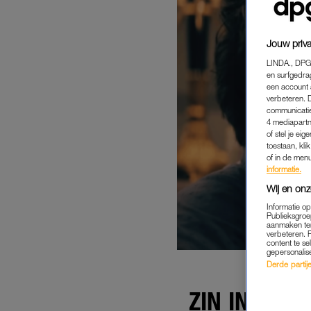
Jouw priva
LINDA., DPG
en surfgedra
een account 
verbeteren. 
communicatie
4 mediapartn
of stel je ei
toestaan, kli
of in de men
informatie.
Wij en onz
Informatie o
Publieksgroe
aanmaken ten
verbeteren. 
content te se
gepersonalis
Derde partijen
ZIN IN: BI