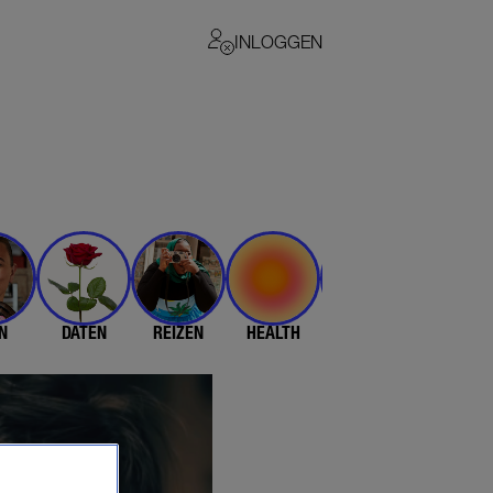
INLOGGEN
N
DATEN
REIZEN
HEALTH
$$$
💄 & 👗