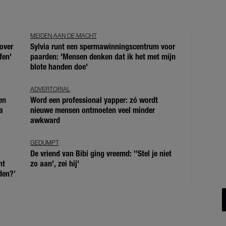
MEIDEN AAN DE MACHT
over
Sylvia runt een spermawinningscentrum voor
fen'
paarden: 'Mensen denken dat ik het met mijn
blote handen doe'
ADVERTORIAL
en
Word een professional yapper: zó wordt
a
nieuwe mensen ontmoeten veel minder
awkward
GEDUMPT
De vriend van Bibi ging vreemd: ''Stel je niet
ht
zo aan', zei hij'
den?’