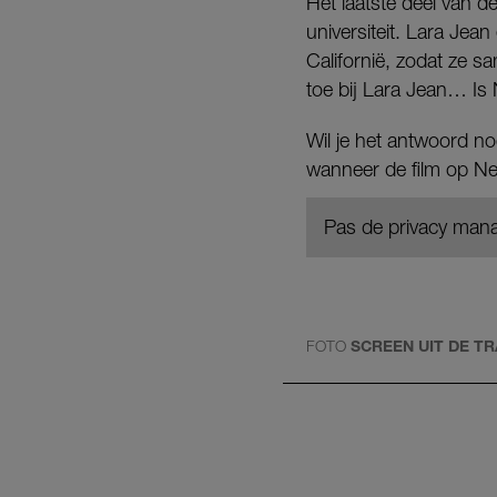
Het laatste deel van de
universiteit. Lara Jea
Californië, zodat ze s
toe bij Lara Jean… Is
Wil je het antwoord no
wanneer de film op Netf
Pas de privacy mana
FOTO
SCREEN UIT DE TR