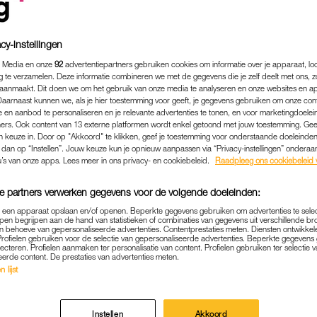
cy-instellingen
 Media en onze
92
advertentiepartners gebruiken cookies om informatie over je apparaat, lo
g te verzamelen. Deze informatie combineren we met de gegevens die je zelf deelt met ons, z
aanmaakt. Dit doen we om het gebruik van onze media te analyseren en onze websites en a
Daarnaast kunnen we, als je hier toestemming voor geeft, je gegevens gebruiken om onze con
 en aanbod te personaliseren en je relevante advertenties te tonen, en voor marketingdoele
ers. Ook content van 13 externe platformen wordt enkel getoond met jouw toestemming. Ge
gen keuze in. Door op "Akkoord" te klikken, geef je toestemming voor onderstaande doeleinden. 
k dan op “Instellen”. Jouw keuze kun je opnieuw aanpassen via “Privacy-instellingen” ondera
u’s van onze apps. Lees meer in ons privacy- en cookiebeleid.
Raadpleeg ons cookiebeleid 
e partners verwerken gegevens voor de volgende doeleinden:
p een apparaat opslaan en/of openen. Beperkte gegevens gebruiken om advertenties te sele
pen begrijpen aan de hand van statistieken of combinaties van gegevens uit verschillende br
 behoeve van gepersonaliseerde advertenties. Contentprestaties meten. Diensten ontwikkel
Profielen gebruiken voor de selectie van gepersonaliseerde advertenties. Beperkte gegeven
lecteren. Profielen aanmaken ter personalisatie van content. Profielen gebruiken ter selectie 
eerde content. De prestaties van advertenties meten.
 lijst
LINDA.MEIDEN
WIL JE WETEN
|
NNENKORT VERSCHIJNT HET DER
Instellen
Akkoord