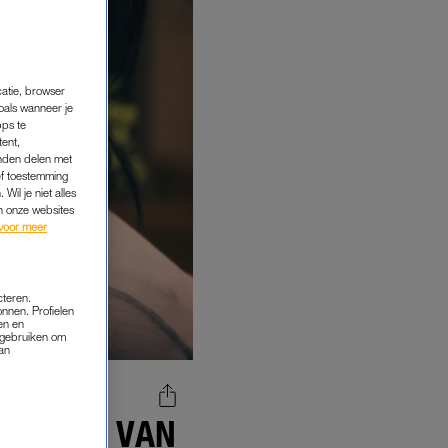
catie, browser
oals wanneer je
pps te
tent,
inden delen met
ef toestemming
Wil je niet alles
an onze websites
voor meer
cteren.
onnen. Profielen
en en
s gebruiken om
van
DE DEEL VAN