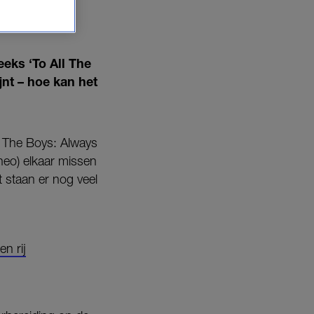
eks ‘To All The
jnt – hoe kan het
l The Boys: Always
neo) elkaar missen
 staan er nog veel
n rij