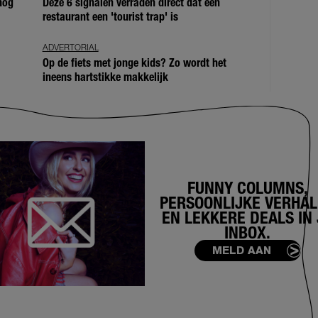
 nog
Deze 6 signalen verraden direct dat een
restaurant een 'tourist trap' is
ADVERTORIAL
Op de fiets met jonge kids? Zo wordt het
ineens hartstikke makkelijk
FUNNY COLUMNS,
PERSOONLIJKE VERHA
EN LEKKERE DEALS IN 
INBOX.
MELD AAN