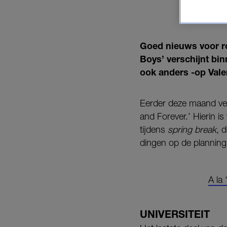
Goed nieuws voor ro
Boys’ verschijnt bin
ook anders -op Vale
Eerder deze maand ver
and Forever.’ Hierin i
tijdens
spring break,
d
dingen op de planning
A la
UNIVERSITEIT