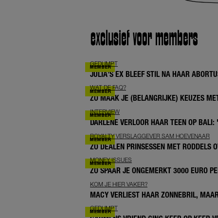
exclusief voor members
GEDUMPT
JULIA’S EX BLEEF STIL NA HAAR ABORTUS
WAT DE FAQ?
ZO MAAK JE (BELANGRIJKE) KEUZES M
INTERVIEW
DARLENE VERLOOR HAAR TEEN OP BALI: 
ROYALTY VERSLAGGEVER SAM HOEVENAAR
ZO DEALEN PRINSESSEN MET RODDELS O
MONEY ISSUES
ZO SPAAR JE ONGEMERKT 3000 EURO PE
KOM JE HIER VAKER?
MACY VERLIEST HAAR ZONNEBRIL, MAAR
GEDUMPT