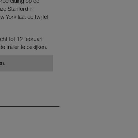
rbereiding op de
uze Stanford in
 York laat de twijfel
cht tot 12 februari
 trailer te bekijken.
en.