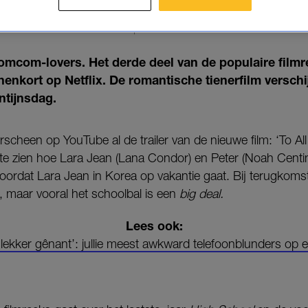
'TO ALL THE BOYS' OP NETFLIX
20-01-2021
|
ELINE VAN DER WAL
mcom-lovers. Het derde deel van de populaire filmre
nenkort op Netflix. De romantische tienerfilm verschi
ntijnsdag.
scheen op YouTube al de trailer van de nieuwe film: ‘To Al
s te zien hoe Lara Jean (Lana Condor) en Peter (Noah Centi
oordat Lara Jean in Korea op vakantie gaat. Bij terugkomst
, maar vooral het schoolbal is een
big deal.
Lees ook:
 ‘lekker gênant’: jullie meest awkward telefoonblunders op ee