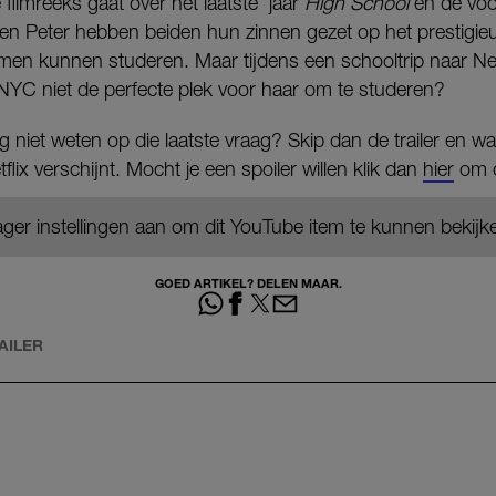
 filmreeks gaat over het laatste jaar
High School
en de voo
n en Peter hebben beiden hun zinnen gezet op het prestigie
amen kunnen studeren. Maar tijdens een schooltrip naar New
 NYC niet de perfecte plek voor haar om te studeren?
g niet weten op die laatste vraag? Skip dan de trailer en wa
lix verschijnt. Mocht je een spoiler willen klik dan
hier
om de
ger instellingen aan om dit YouTube item te kunnen bekijk
GOED ARTIKEL? DELEN MAAR.
AILER