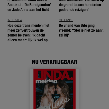
Anouk uit 'De Bondgenoten'
de grond tussen honderden
en Jade Anna aan het licht
gestrande reizigers'
INTERVIEW
GEDUMPT
Hoe deze trans meiden met
De vriend van Bibi ging
meer zelfvertrouwen de
vreemd: ''Stel je niet zo aan',
zomer beleven: ‘Ik dacht
zei hij'
alleen maar: lijk ik wel op de
andere meiden?’
NU VERKRIJGBAAR