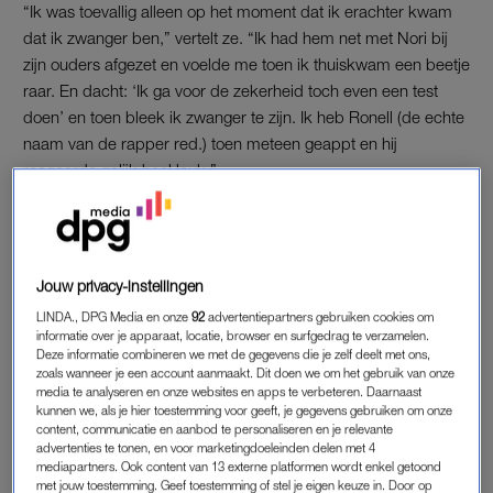
“Ik was toevallig alleen op het moment dat ik erachter kwam
dat ik zwanger ben,” vertelt ze. “Ik had hem net met Nori bij
zijn ouders afgezet en voelde me toen ik thuiskwam een beetje
raar. En dacht: ‘Ik ga voor de zekerheid toch even een test
doen’ en toen bleek ik zwanger te zijn. Ik heb Ronell (de echte
naam van de rapper red.) toen meteen geappt en hij
reageerde gelijk heel leuk.”
“Veel mensen om me heen bedenken leuke manieren om het
hun partner te vertellen, maar wij zijn niet echt zo. Ik heb het
hem gewoon via WhatsApp verteld.”
Jouw privacy-instellingen
Hoe reageerde Nori op het nieuws?
LINDA., DPG Media en onze
92
advertentiepartners gebruiken cookies om
informatie over je apparaat, locatie, browser en surfgedrag te verzamelen.
Deze informatie combineren we met de gegevens die je zelf deelt met ons,
“We hadden besproken dat we eerst even wilden kijken of
zoals wanneer je een account aanmaakt. Dit doen we om het gebruik van onze
alles goed was met de baby voordat we het haar zouden
media te analyseren en onze websites en apps te verbeteren. Daarnaast
kunnen we, als je hier toestemming voor geeft, je gegevens gebruiken om onze
vertellen. Toen we wisten dat het goed ging met haar, vonden
content, communicatie en aanbod te personaliseren en je relevante
we het netjes om eerst Wef (de moeder van Ronells eerste
advertenties te tonen, en voor marketingdoeleinden delen met 4
mediapartners. Ook content van 13 externe platformen wordt enkel getoond
dochter Nori red.) in te lichten, voordat we Nori zouden
met jouw toestemming. Geef toestemming of stel je eigen keuze in. Door op