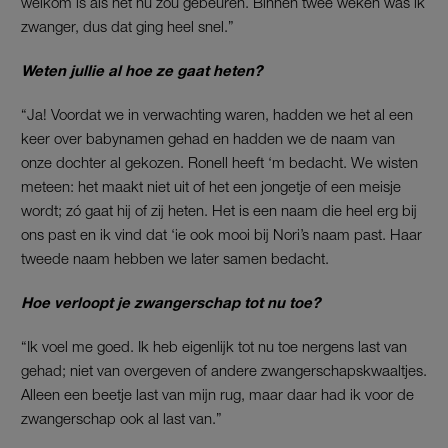
welkom is als het nu zou gebeuren. Binnen twee weken was ik
zwanger, dus dat ging heel snel.”
Weten jullie al hoe ze gaat heten?
“Ja! Voordat we in verwachting waren, hadden we het al een
keer over babynamen gehad en hadden we de naam van
onze dochter al gekozen. Ronell heeft ‘m bedacht. We wisten
meteen: het maakt niet uit of het een jongetje of een meisje
wordt; zó gaat hij of zij heten. Het is een naam die heel erg bij
ons past en ik vind dat ‘ie ook mooi bij Nori’s naam past. Haar
tweede naam hebben we later samen bedacht.
Hoe verloopt je zwangerschap tot nu toe?
“Ik voel me goed. Ik heb eigenlijk tot nu toe nergens last van
gehad; niet van overgeven of andere zwangerschapskwaaltjes.
Alleen een beetje last van mijn rug, maar daar had ik voor de
zwangerschap ook al last van.”