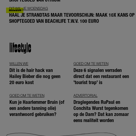
DIT-WIL-JE WOENSDAG
HAAL JE STRANDTAS MAAR TEVOORSCHIJN: MAAK 10X KANS OP
SHOPTEGOED VAN BEACHLIFE T.W.V. 100 EURO
lifestyle
WILLEN WE
GOED OM TE WETEN
Dít is de hair hack van
Deze 6 signalen verraden
Hailey Bieber die nog geen
direct dat een restaurant een
20 euro kost
'tourist trap' is
GOED OM TE WETEN
ADVERTORIAL
Kun je Haarlemmer Bruin (of
Draglegendes RuPaul en
een andere tanning olie)
Conchita Wurst tegenkomen
verantwoord gebruiken?
op de Dam? Dat kan zomaar
eens realiteit worden