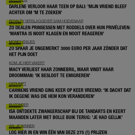
DARLENE VERLOOR HAAR TEEN OP BALI: 'MIJN VRIEND BLEEF
ACHTER OM 'M TE ZOEKEN'
ROYALTY VERSLAGGEVER SAM HOEVENAAR
ZO DEALEN PRINSESSEN MET RODDELS OVER HUN PRIVÉLEVEN:
'MANTRA IS NOOIT KLAGEN EN NOOIT REAGEREN'
MONEY ISSUES
ZO SPAAR JE ONGEMERKT 3000 EURO PER JAAR ZÓNDER DAT
HET PIJN DOET
KOM JE HIER VAKER?
MACY VERLIEST HAAR ZONNEBRIL, MAAR VINDT HAAR
DROOMMAN: 'IK BESLOOT TE EMIGREREN'
GEDUMPT
CARMENS VRIEND GING KEER OP KEER VREEMD: 'IK DACHT DAT
IK DEGENE WAS DIE HEM KON VERANDEREN'
BIJZONDER
ISA ONTDEKTE ZWANGERSCHAP BIJ DE TANDARTS EN KEERT
MAANDEN LATER MET BOLLE BUIK TERUG: 'JE HAD GELIJK'
WIL JE WINNEN
LOG HIER IN EN WIN ÉÉN VAN DEZE 275 (!) PRIJZEN