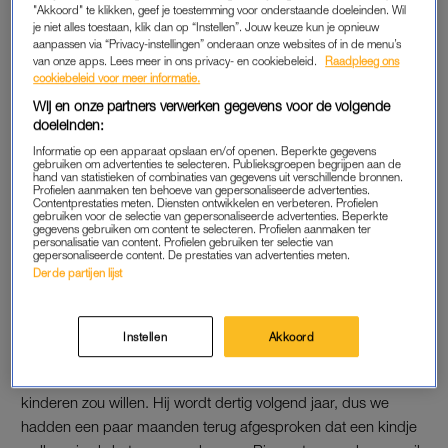
vertellen dat ze een zusje gaat krijgen. Wef reageerde meteen
"Akkoord" te klikken, geef je toestemming voor onderstaande doeleinden. Wil
je niet alles toestaan, klik dan op “Instellen”. Jouw keuze kun je opnieuw
heel leuk en positief.”
aanpassen via “Privacy-instellingen” onderaan onze websites of in de menu’s
van onze apps. Lees meer in ons privacy- en cookiebeleid.
Raadpleeg ons
“Toen we tijdens onze vakantie in Portugal aan het zwembad
cookiebeleid voor meer informatie.
zaten met Nori vroeg Brechje, de manager van Ronell,
Wij en onze partners verwerken gegevens voor de volgende
wanneer we het Nori gingen vertellen. We besloten het op dat
doeleinden:
moment meteen te doen. Ze vond het heel leuk. Het was
Informatie op een apparaat opslaan en/of openen. Beperkte gegevens
gebruiken om advertenties te selecteren. Publieksgroepen begrijpen aan de
meteen alsof ze het snapte en dat terwijl ze pas 2,5 jaar oud is.
hand van statistieken of combinaties van gegevens uit verschillende bronnen.
Profielen aanmaken ten behoeve van gepersonaliseerde advertenties.
Ze deed meteen haar hand op mijn buik en zei: ‘Dat is mijn
Contentprestaties meten. Diensten ontwikkelen en verbeteren. Profielen
zusje’. Elke keer als ze hier is, begint ze er zelf ook over. Heel
gebruiken voor de selectie van gepersonaliseerde advertenties. Beperkte
gegevens gebruiken om content te selecteren. Profielen aanmaken ter
cute
.”
personalisatie van content. Profielen gebruiken ter selectie van
gepersonaliseerde content. De prestaties van advertenties meten.
Derde partijen lijst
Was de zwangerschap gepland?
“Het was niet per se gepland, maar we hebben altijd tegen
Instellen
Akkoord
elkaar gezegd dat we samen kinderen willen. Ronell heeft ook
altijd aangegeven dat hij niet pas op latere leeftijd nog meer
kinderen zou willen. Hij wordt dertig volgend jaar, dus we
hadden een paar maanden terug afgesproken dat een kindje