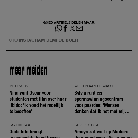
GOED ARTIKEL? DELEN MAAR.
FOTO
INSTAGRAM DEMI DE BOER
meer meiden
INTERVIEW
MEIDEN AAN DE MACHT
Nina wint Oscar voor
Sylvia runt een
studenten met film over haar
spermawinningscentrum
libido: 'Ik vond het moeilijk
voor paarden: 'Mensen
te beseffen'
denken dat ik het met mijn
blote handen doe'
ASJEMENOU
ADVERTORIAL
Oude foto brengt
Amaya zat vast op Madeira
onverwachte band tussen
door noodweer: 'We zaten op