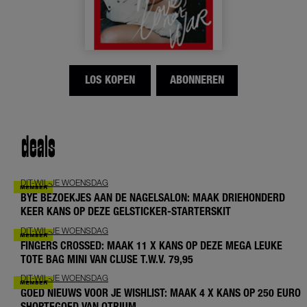
LOS KOPEN
ABONNEREN
deals
DIT-WIL-JE WOENSDAG
BYE BEZOEKJES AAN DE NAGELSALON: MAAK DRIEHONDERD
KEER KANS OP DEZE GELSTICKER-STARTERSKIT
DIT-WIL-JE WOENSDAG
FINGERS CROSSED: MAAK 11 X KANS OP DEZE MEGA LEUKE
TOTE BAG MINI VAN CLUSE T.W.V. 79,95
DIT-WIL-JE WOENSDAG
GOED NIEUWS VOOR JE WISHLIST: MAAK 4 X KANS OP 250 EURO
SHOPTEGOED VAN OTRIUM