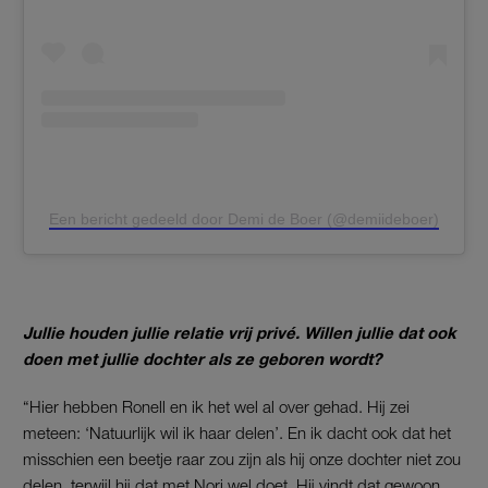
Een bericht gedeeld door Demi de Boer (@demiideboer)
Jullie houden jullie relatie vrij privé. Willen jullie dat ook
doen met jullie dochter als ze geboren wordt?
“Hier hebben Ronell en ik het wel al over gehad. Hij zei
meteen: ‘Natuurlijk wil ik haar delen’. En ik dacht ook dat het
misschien een beetje raar zou zijn als hij onze dochter niet zou
delen, terwijl hij dat met Nori wel doet. Hij vindt dat gewoon