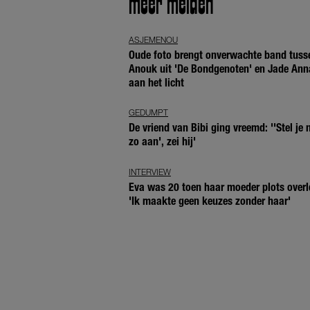
meer meiden
ASJEMENOU
Oude foto brengt onverwachte band tuss
Anouk uit 'De Bondgenoten' en Jade Ann
aan het licht
GEDUMPT
De vriend van Bibi ging vreemd: ''Stel je n
zo aan', zei hij'
INTERVIEW
Eva was 20 toen haar moeder plots overl
'Ik maakte geen keuzes zonder haar'