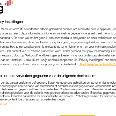
cy-instellingen
 Media en onze
92
advertentiepartners gebruiken cookies om informatie over je apparaat, lo
g te verzamelen. Deze informatie combineren we met de gegevens die je zelf deelt met ons, z
aanmaakt. Dit doen we om het gebruik van onze media te analyseren en onze websites en a
Daarnaast kunnen we, als je hier toestemming voor geeft, je gegevens gebruiken om onze con
 en aanbod te personaliseren en je relevante advertenties te tonen, en voor marketingdoele
ers. Ook content van 13 externe platformen wordt enkel getoond met jouw toestemming. Ge
gen keuze in. Door op "Akkoord" te klikken, geef je toestemming voor onderstaande doeleinden. 
k dan op “Instellen”. Jouw keuze kun je opnieuw aanpassen via “Privacy-instellingen” ondera
u’s van onze apps. Lees meer in ons privacy- en cookiebeleid.
Raadpleeg ons cookiebeleid 
e partners verwerken gegevens voor de volgende doeleinden:
p een apparaat opslaan en/of openen. Beperkte gegevens gebruiken om advertenties te sele
pen begrijpen aan de hand van statistieken of combinaties van gegevens uit verschillende br
 behoeve van gepersonaliseerde advertenties. Contentprestaties meten. Diensten ontwikkel
Profielen gebruiken voor de selectie van gepersonaliseerde advertenties. Beperkte gegeven
lecteren. Profielen aanmaken ter personalisatie van content. Profielen gebruiken ter selectie 
eerde content. De prestaties van advertenties meten.
 lijst