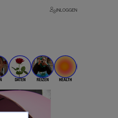
INLOGGEN
N
DATEN
REIZEN
HEALTH
$$$
💄 & 👗