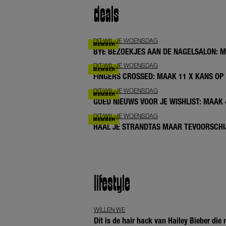
deals
DIT-WIL-JE WOENSDAG
BYE BEZOEKJES AAN DE NAGELSALON: 
DIT-WIL-JE WOENSDAG
FINGERS CROSSED: MAAK 11 X KANS OP 
DIT-WIL-JE WOENSDAG
GOED NIEUWS VOOR JE WISHLIST: MAAK
DIT-WIL-JE WOENSDAG
HAAL JE STRANDTAS MAAR TEVOORSCHIJ
lifestyle
WILLEN WE
Dít is de hair hack van Hailey Bieber die