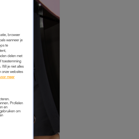
catie, browser
oals wanneer je
pps te
tent,
inden delen met
ef toestemming
Wil je niet alles
an onze websites
voor meer
cteren.
onnen. Profielen
en en
s gebruiken om
van