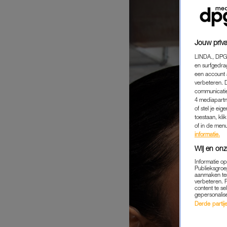
Jouw priva
LINDA., DPG
en surfgedra
een account 
verbeteren. 
communicatie
4 mediapartn
of stel je ei
toestaan, kli
of in de men
informatie.
Wij en onz
Informatie o
Publieksgroe
aanmaken ten
verbeteren. 
content te se
gepersonalis
Derde partijen