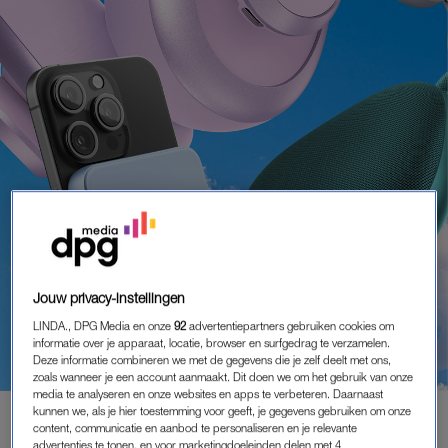
DIT-WIL-JE WOENSDAG
Jouw privacy-instellingen
LISTEN UP: WIN EEN PAKKET VOL
LINDA., DPG Media en onze
92
advertentiepartners gebruiken cookies om
GADGETS T.W.V. 240 EURO MET EEN
informatie over je apparaat, locatie, browser en surfgedrag te verzamelen.
KOPTELEFOON, SPEAKER EN MEER
Deze informatie combineren we met de gegevens die je zelf deelt met ons,
zoals wanneer je een account aanmaakt. Dit doen we om het gebruik van onze
media te analyseren en onze websites en apps te verbeteren. Daarnaast
kunnen we, als je hier toestemming voor geeft, je gegevens gebruiken om onze
content, communicatie en aanbod te personaliseren en je relevante
MEMBER
advertenties te tonen, en voor marketingdoeleinden delen met 4