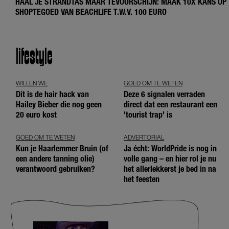
HAAL JE STRANDTAS MAAR TEVOORSCHIJN: MAAK 10X KANS OP
SHOPTEGOED VAN BEACHLIFE T.W.V. 100 EURO
lifestyle
WILLEN WE
GOED OM TE WETEN
Dít is de hair hack van
Deze 6 signalen verraden
Hailey Bieber die nog geen
direct dat een restaurant een
20 euro kost
'tourist trap' is
GOED OM TE WETEN
ADVERTORIAL
Kun je Haarlemmer Bruin (of
Ja écht: WorldPride is nog in
een andere tanning olie)
volle gang – en hier rol je nu
verantwoord gebruiken?
het allerlekkerst je bed in na
het feesten