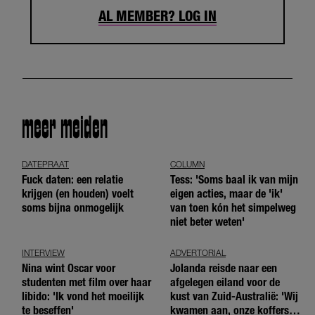
AL MEMBER? LOG IN
meer meiden
DATEPRAAT
COLUMN
Fuck daten: een relatie
Tess: 'Soms baal ik van mijn
krijgen (en houden) voelt
eigen acties, maar de 'ik'
soms bijna onmogelijk
van toen kón het simpelweg
niet beter weten'
INTERVIEW
ADVERTORIAL
Nina wint Oscar voor
Jolanda reisde naar een
studenten met film over haar
afgelegen eiland voor de
libido: 'Ik vond het moeilijk
kust van Zuid-Australië: 'Wij
te beseffen'
kwamen aan, onze koffers