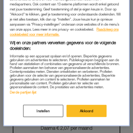
mediapartners. Ook content van 13 externe platformen wordt enkel getoond
LEES VERDER ALS
met jouw toestemming. Geef toestemming of stel je eigen keuze in. Door op
"Akkoord" te klikken, geef je toestemming voor onderstaande doeleinden. Wil
MEMBER
je niet alles toestaan, klik dan op “Instellen”. Jouw keuze kun je opnieuw
aanpassen via “Privacy-instellingen” onderaan onze websites of in de menu’s
van onze apps. Lees meer in ons privacy- en cookiebeleid.
Raadpleeg ons
cookiebeleid voor meer informatie.
Onbeperkt toegang tot alle artikelen
Wij en onze partners verwerken gegevens voor de volgende
doeleinden:
De chillste deals: win een e-reader of
Informatie op een apparaat opslaan en/of openen. Beperkte gegevens
elektrische fiets
gebruiken om advertenties te selecteren. Publieksgroepen begrijpen aan de
hand van statistieken of combinaties van gegevens uit verschillende bronnen.
Profielen aanmaken ten behoeve van gepersonaliseerde advertenties.
Lees LINDA.meiden online
Contentprestaties meten. Diensten ontwikkelen en verbeteren. Profielen
gebruiken voor de selectie van gepersonaliseerde advertenties. Beperkte
gegevens gebruiken om content te selecteren. Profielen aanmaken ter
Geen gedoe: iedere maand
personalisatie van content. Profielen gebruiken ter selectie van
gepersonaliseerde content. De prestaties van advertenties meten.
opzegbaar
Derde partijen lijst
START GRATIS
Instellen
Akkoord
MAAND
Daarna € 2,07 per maand