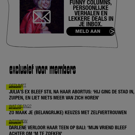
FUNNY COLUMNS,
PERSOONLIJKE
VERHALEN EN
LEKKERE DEALS IN
JE INBOX.
MELD AAN
exclusief voor members
GEDUMPT
JULIA’S EX BLEEF STIL NA HAAR ABORTUS: ‘HIJ GING DE STAD IN,
ZUIPEN, EN LIET NIETS MEER VAN ZICH HOREN’
WAT DE FAQ?
ZO MAAK JE (BELANGRIJKE) KEUZES MET ZELFVERTROUWEN
INTERVIEW
DARLENE VERLOOR HAAR TEEN OP BALI: 'MIJN VRIEND BLEEF
ACHTER OM 'M TE ZOEKEN'