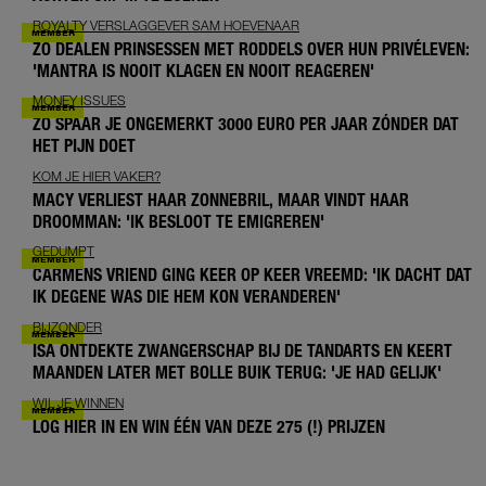
ROYALTY VERSLAGGEVER SAM HOEVENAAR
ZO DEALEN PRINSESSEN MET RODDELS OVER HUN PRIVÉLEVEN:
'MANTRA IS NOOIT KLAGEN EN NOOIT REAGEREN'
MONEY ISSUES
ZO SPAAR JE ONGEMERKT 3000 EURO PER JAAR ZÓNDER DAT
HET PIJN DOET
KOM JE HIER VAKER?
MACY VERLIEST HAAR ZONNEBRIL, MAAR VINDT HAAR
DROOMMAN: 'IK BESLOOT TE EMIGREREN'
GEDUMPT
CARMENS VRIEND GING KEER OP KEER VREEMD: 'IK DACHT DAT
IK DEGENE WAS DIE HEM KON VERANDEREN'
BIJZONDER
ISA ONTDEKTE ZWANGERSCHAP BIJ DE TANDARTS EN KEERT
MAANDEN LATER MET BOLLE BUIK TERUG: 'JE HAD GELIJK'
WIL JE WINNEN
LOG HIER IN EN WIN ÉÉN VAN DEZE 275 (!) PRIJZEN