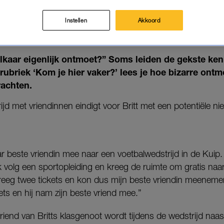
WEDSTRIJD: 'BINNEN EEN MA
AAN'
Instellen
Akkoord
01-11-2025
|
NIKKI MORRA
elkaar eigenlijk ontmoet?” Soms leiden de gekste ke
e rubriek ‘Kom je hier vaker?’ lees je hoe bizarre on
rachten.
d met vriendinnen eindigt voor Britt met een potentiële ni
aar beste vriendin mee naar een voetbalwedstrijd in de Kuip
. “Ik volg een sportopleiding en kreeg de ruimte om gratis n
 kreeg twee tickets en kon dus mijn beste vriendin meenem
ets en hij nam zijn beste vriend mee.”
end van Britts klasgenoot wordt tijdens de wedstrijd naast