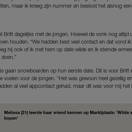
itten, maar ik kreeg zijn nummer en besloot het alsnog een
ritt dagelijks met de jongen. Hoewel de vonk nog altijd uit 
jven houden. “We hadden best veel contact en dat vond ik e
 vroeg hij ook of ik met hem op date wilde en ik stemde erme
u doen.”
e gaan snowboarden op hun eerste date. Dit is voor Britt 
te voelen voor de jongen. “Het was gewoon heel gezellig e
dden al veel appcontact gehad, maar dit was voor mij het 
Melissa (21) leerde haar vriend kennen op Marktplaats: 'Wild
kopen'