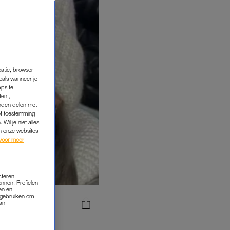
catie, browser
oals wanneer je
pps te
tent,
inden delen met
ef toestemming
Wil je niet alles
an onze websites
voor meer
cteren.
onnen. Profielen
en en
s gebruiken om
van
TIJDENS