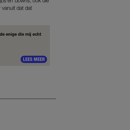
ups
en
downs,
ook die
 vanuit dat dat
 de enige die mij echt
LEES MEER