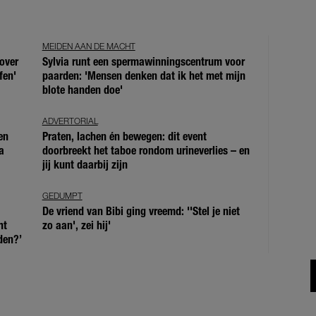
MEIDEN AAN DE MACHT
over
Sylvia runt een spermawinningscentrum voor
fen'
paarden: 'Mensen denken dat ik het met mijn
blote handen doe'
ADVERTORIAL
en
Praten, lachen én bewegen: dit event
a
doorbreekt het taboe rondom urineverlies – en
jij kunt daarbij zijn
GEDUMPT
De vriend van Bibi ging vreemd: ''Stel je niet
ht
zo aan', zei hij'
den?’