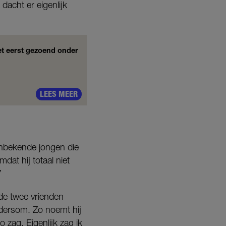
dacht er eigenlijk
het eerst gezoend onder
LEES MEER
 onbekende jongen die
at hij totaal niet
”
de twee vrienden
ndersom. Zo noemt hij
o zag. Eigenlijk zag ik