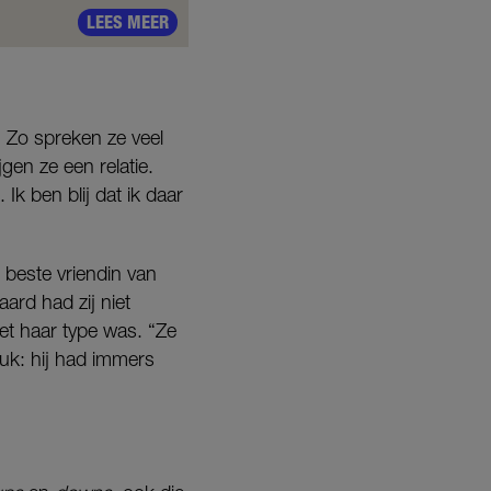
LEES MEER
. Zo spreken ze veel
en ze een relatie.
Ik ben blij dat ik daar
beste vriendin van
ard had zij niet
iet haar type was. “Ze
euk: hij had immers