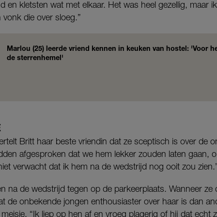
 en kletsten wat met elkaar. Het was heel gezellig, maar ik 
 vonk die over sloeg.”
Marlou (25) leerde vriend kennen in keuken van hostel: 'Voor 
de sterrenhemel'
E
ertelt Britt haar beste vriendin dat ze sceptisch is over de
dden afgesproken dat we hem lekker zouden laten gaan, omd
niet verwacht dat ik hem na de wedstrijd nog ooit zou zien.
n na de wedstrijd tegen op de parkeerplaats. Wanneer ze 
 dat de onbekende jongen enthousiaster over haar is dan a
eisje. “Ik liep op hen af en vroeg plagerig of hij dat echt z