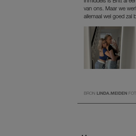
Inmiddels is Britt al e
van ons. Maar we werke
allemaal wel goed zal 
BRON
LINDA.MEIDEN
FO