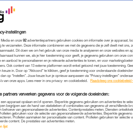
cy-instellingen
 Media en onze
92
advertentiepartners gebruiken cookies om informatie over je apparaat, lo
g te verzamelen. Deze informatie combineren we met de gegevens die je zelf deelt met ons, z
aanmaakt. Dit doen we om het gebruik van onze media te analyseren en onze websites en a
Daarnaast kunnen we, als je hier toestemming voor geeft, je gegevens gebruiken om onze con
 en aanbod te personaliseren en je relevante advertenties te tonen, en voor marketingdoele
ers. Ook content van 13 externe platformen wordt enkel getoond met jouw toestemming. Ge
gen keuze in. Door op "Akkoord" te klikken, geef je toestemming voor onderstaande doeleinden. 
k dan op “Instellen”. Jouw keuze kun je opnieuw aanpassen via “Privacy-instellingen” ondera
u’s van onze apps. Lees meer in ons privacy- en cookiebeleid.
Raadpleeg ons cookiebeleid 
e partners verwerken gegevens voor de volgende doeleinden:
p een apparaat opslaan en/of openen. Beperkte gegevens gebruiken om advertenties te sele
pen begrijpen aan de hand van statistieken of combinaties van gegevens uit verschillende br
 behoeve van gepersonaliseerde advertenties. Contentprestaties meten. Diensten ontwikkel
Profielen gebruiken voor de selectie van gepersonaliseerde advertenties. Beperkte gegeven
DATEN
KOM JE HIER VAKER?
|
lecteren. Profielen aanmaken ter personalisatie van content. Profielen gebruiken ter selectie 
eerde content. De prestaties van advertenties meten.
LEERDE HAAR VRIEND KENNEN 
 lijst