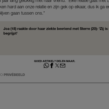
en jaar lang gelukkig met haar vriend. “Elke relatie gaat met
n hard aan onze relatie en zijn gek op elkaar, dus ik ga er
blijven gaan tussen ons.”
Joa (18) raakte door haar ziekte bevriend met Sterre (20): 'Zij is
begrijpt'
GOED ARTIKEL? DELEN MAAR.
TO
PRIVÉBEELD