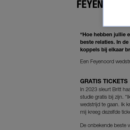
FEYENOORD-
“Hoe hebben jullie 
beste relaties. In d
koppels bij elkaar b
Een Feyenoord wedstrij
GRATIS TICKETS
In 2023 sleurt Britt h
studie gratis bij zijn
wedstrijd te gaan. Ik
mij kreeg dezelfde tick
De onbekende beste vri