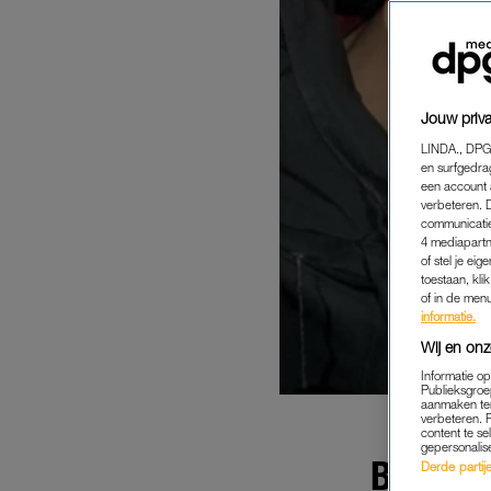
Jouw priva
LINDA., DPG
en surfgedra
een account 
verbeteren. 
communicatie
4 mediapartn
of stel je ei
toestaan, kli
of in de men
informatie.
Wij en onz
Informatie o
Publieksgroe
aanmaken ten
verbeteren. 
content te se
gepersonalis
BRITT 
Derde partijen