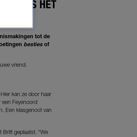
AND WAS HET
nnismakingen tot de
tmoetingen
besties
of
euwe vriend.
. Hier kan ze door haar
aar een Feyenoord
en. Een klasgenoot van
 Britt geplaatst. “We