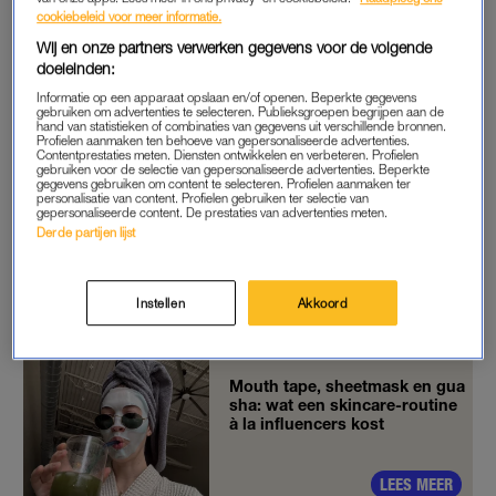
stuk vreten bent. Je denkt dat je overal recht op hebt en dat
cookiebeleid voor meer informatie.
influencers
en beroemdheden jouw leven voor je moeten
Wij en onze partners verwerken gegevens voor de volgende
financieren.”
doeleinden:
Informatie op een apparaat opslaan en/of openen. Beperkte gegevens
Vrijwel meteen nadat Charles de post online zette, werd hij
gebruiken om advertenties te selecteren. Publieksgroepen begrijpen aan de
hand van statistieken of combinaties van gegevens uit verschillende bronnen.
overspoeld met kritiek van zijn volgers. Ze noemden hem
Profielen aanmaken ten behoeve van gepersonaliseerde advertenties.
Contentprestaties meten. Diensten ontwikkelen en verbeteren. Profielen
ongevoelig, dom, walgelijk, asociaal en bevoorrecht. Ook lieten
gebruiken voor de selectie van gepersonaliseerde advertenties. Beperkte
ze weten dat hij de grip op de realiteit kwijt was, als hij dacht
gegevens gebruiken om content te selecteren. Profielen aanmaken ter
personalisatie van content. Profielen gebruiken ter selectie van
dat je met je vingers kon knippen om een nieuwe baan te
gepersonaliseerde content. De prestaties van advertenties meten.
Derde partijen lijst
vinden. Inmiddels is de woede richting Charles verandert in
actie, want hij is recent vier miljoen (!) TikTok-volgers verloren.
(Desondanks heeft hij nog steeds 40 miljoen volgers op de
Instellen
Akkoord
app.)
Mouth tape, sheetmask en gua
sha: wat een skincare-routine
à la influencers kost
LEES MEER