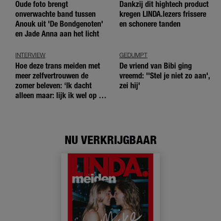
Oude foto brengt
Dankzij dit hightech product
onverwachte band tussen
kregen LINDA.lezers frissere
Anouk uit 'De Bondgenoten'
en schonere tanden
en Jade Anna aan het licht
INTERVIEW
GEDUMPT
Hoe deze trans meiden met
De vriend van Bibi ging
meer zelfvertrouwen de
vreemd: ''Stel je niet zo aan',
zomer beleven: ‘Ik dacht
zei hij'
alleen maar: lijk ik wel op de
andere meiden?’
NU VERKRIJGBAAR