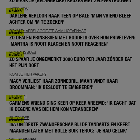
ZO MAAK JE (BELANGRIJKE) KEUZES MET ZELFVERTROUWEN
INTERVIEW
DARLENE VERLOOR HAAR TEEN OP BALI: 'MIJN VRIEND BLEEF
ACHTER OM 'M TE ZOEKEN'
ROYALTY VERSLAGGEVER SAM HOEVENAAR
ZO DEALEN PRINSESSEN MET RODDELS OVER HUN PRIVÉLEVEN:
'MANTRA IS NOOIT KLAGEN EN NOOIT REAGEREN'
MONEY ISSUES
ZO SPAAR JE ONGEMERKT 3000 EURO PER JAAR ZÓNDER DAT
HET PIJN DOET
KOM JE HIER VAKER?
MACY VERLIEST HAAR ZONNEBRIL, MAAR VINDT HAAR
DROOMMAN: 'IK BESLOOT TE EMIGREREN'
GEDUMPT
CARMENS VRIEND GING KEER OP KEER VREEMD: 'IK DACHT DAT
IK DEGENE WAS DIE HEM KON VERANDEREN'
BIJZONDER
ISA ONTDEKTE ZWANGERSCHAP BIJ DE TANDARTS EN KEERT
MAANDEN LATER MET BOLLE BUIK TERUG: 'JE HAD GELIJK'
WIL JE WINNEN