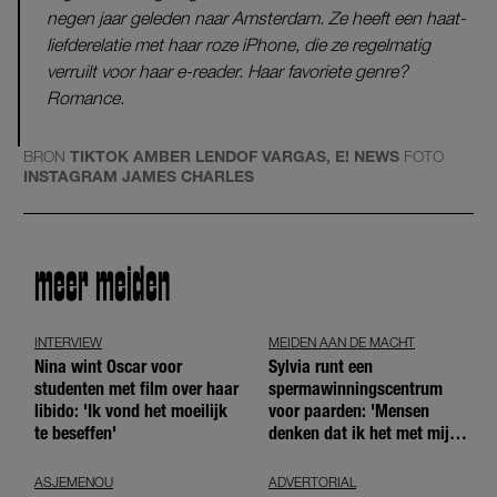
negen jaar geleden naar Amsterdam. Ze heeft een haat-
liefderelatie met haar roze iPhone, die ze regelmatig
verruilt voor haar e-reader. Haar favoriete genre?
Romance.
BRON
TIKTOK AMBER LENDOF VARGAS, E! NEWS
FOTO
INSTAGRAM JAMES CHARLES
meer meiden
INTERVIEW
MEIDEN AAN DE MACHT
Nina wint Oscar voor
Sylvia runt een
studenten met film over haar
spermawinningscentrum
libido: 'Ik vond het moeilijk
voor paarden: 'Mensen
te beseffen'
denken dat ik het met mijn
blote handen doe'
ASJEMENOU
ADVERTORIAL