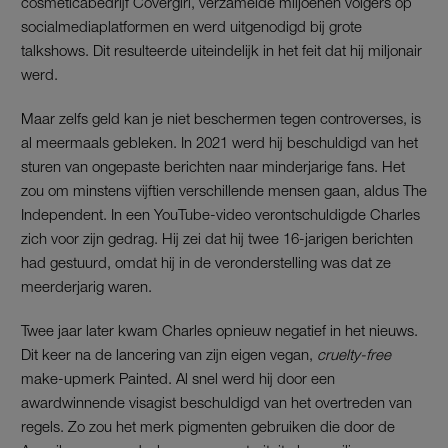
cosmeticabedrijf Covergirl, verzamelde miljoenen volgers op
socialmediaplatformen en werd uitgenodigd bij grote
talkshows. Dit resulteerde uiteindelijk in het feit dat hij miljonair
werd.
Maar zelfs geld kan je niet beschermen tegen controverses, is
al meermaals gebleken. In 2021 werd hij beschuldigd van het
sturen van ongepaste berichten naar minderjarige fans. Het
zou om minstens vijftien verschillende mensen gaan, aldus The
Independent. In een YouTube-video verontschuldigde Charles
zich voor zijn gedrag. Hij zei dat hij twee 16-jarigen berichten
had gestuurd, omdat hij in de veronderstelling was dat ze
meerderjarig waren.
Twee jaar later kwam Charles opnieuw negatief in het nieuws.
Dit keer na de lancering van zijn eigen vegan,
cruelty-free
make-upmerk Painted. Al snel werd hij door een
awardwinnende visagist beschuldigd van het overtreden van
regels. Zo zou het merk pigmenten gebruiken die door de