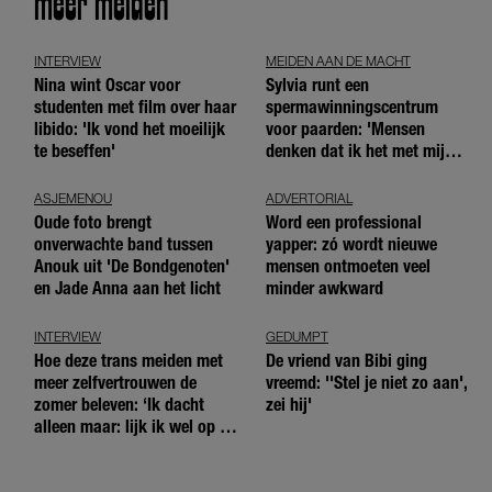
meer meiden
INTERVIEW
MEIDEN AAN DE MACHT
Nina wint Oscar voor
Sylvia runt een
studenten met film over haar
spermawinningscentrum
libido: 'Ik vond het moeilijk
voor paarden: 'Mensen
te beseffen'
denken dat ik het met mijn
blote handen doe'
ASJEMENOU
ADVERTORIAL
Oude foto brengt
Word een professional
onverwachte band tussen
yapper: zó wordt nieuwe
Anouk uit 'De Bondgenoten'
mensen ontmoeten veel
en Jade Anna aan het licht
minder awkward
INTERVIEW
GEDUMPT
Hoe deze trans meiden met
De vriend van Bibi ging
meer zelfvertrouwen de
vreemd: ''Stel je niet zo aan',
zomer beleven: ‘Ik dacht
zei hij'
alleen maar: lijk ik wel op de
andere meiden?’