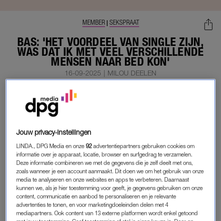
MEMBER
SEKSPRAAT
|
BAS: 'HET VOORDEEL VAN SINGLE ZIJN,
WAS DAT IK MET VEEL VERSCHILLENDE
MENSEN NAAR BED KON'
16-09-2025
|
MILOU DEELEN
MEMBER
LEES VERDER ALS
Jouw privacy-instellingen
MEMBER
LINDA., DPG Media en onze
92
advertentiepartners gebruiken cookies om
informatie over je apparaat, locatie, browser en surfgedrag te verzamelen.
Deze informatie combineren we met de gegevens die je zelf deelt met ons,
zoals wanneer je een account aanmaakt. Dit doen we om het gebruik van onze
Onbeperkt toegang tot alle artikelen
media te analyseren en onze websites en apps te verbeteren. Daarnaast
kunnen we, als je hier toestemming voor geeft, je gegevens gebruiken om onze
De chillste deals: win een e-reader of
content, communicatie en aanbod te personaliseren en je relevante
elektrische fiets
advertenties te tonen, en voor marketingdoeleinden delen met 4
mediapartners. Ook content van 13 externe platformen wordt enkel getoond