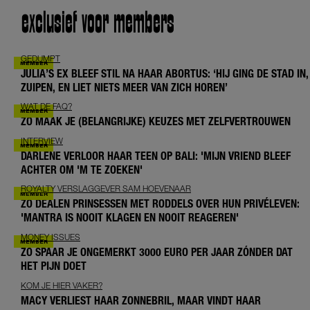
exclusief voor members
GEDUMPT
JULIA’S EX BLEEF STIL NA HAAR ABORTUS: ‘HIJ GING DE STAD IN,
ZUIPEN, EN LIET NIETS MEER VAN ZICH HOREN’
WAT DE FAQ?
ZO MAAK JE (BELANGRIJKE) KEUZES MET ZELFVERTROUWEN
INTERVIEW
DARLENE VERLOOR HAAR TEEN OP BALI: 'MIJN VRIEND BLEEF
ACHTER OM 'M TE ZOEKEN'
ROYALTY VERSLAGGEVER SAM HOEVENAAR
ZO DEALEN PRINSESSEN MET RODDELS OVER HUN PRIVÉLEVEN:
'MANTRA IS NOOIT KLAGEN EN NOOIT REAGEREN'
MONEY ISSUES
ZO SPAAR JE ONGEMERKT 3000 EURO PER JAAR ZÓNDER DAT
HET PIJN DOET
KOM JE HIER VAKER?
MACY VERLIEST HAAR ZONNEBRIL, MAAR VINDT HAAR