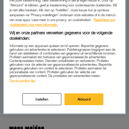
met jouw toestemming. Geef toestemming of stel je eigen keuze in. Door op
Lees LINDA.meiden online
"Akkoord" te klikken, geef je toestemming voor onderstaande doeleinden. Wil
je niet alles toestaan, klik dan op “Instellen”. Jouw keuze kun je opnieuw
Geen gedoe: iedere maand
aanpassen via “Privacy-instellingen” onderaan onze websites of in de menu’s
van onze apps. Lees meer in ons privacy- en cookiebeleid.
Raadpleeg ons
opzegbaar
cookiebeleid voor meer informatie.
Wij en onze partners verwerken gegevens voor de volgende
doeleinden:
START GRATIS
MAAND
Informatie op een apparaat opslaan en/of openen. Beperkte gegevens
gebruiken om advertenties te selecteren. Publieksgroepen begrijpen aan de
hand van statistieken of combinaties van gegevens uit verschillende bronnen.
Profielen aanmaken ten behoeve van gepersonaliseerde advertenties.
Daarna € 2,07 per maand
Contentprestaties meten. Diensten ontwikkelen en verbeteren. Profielen
gebruiken voor de selectie van gepersonaliseerde advertenties. Beperkte
gegevens gebruiken om content te selecteren. Profielen aanmaken ter
AL MEMBER? LOG IN
personalisatie van content. Profielen gebruiken ter selectie van
gepersonaliseerde content. De prestaties van advertenties meten.
Derde partijen lijst
GOED ARTIKEL? DELEN MAAR.
Instellen
Akkoord