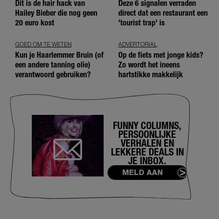
Dít is de hair hack van
Deze 6 signalen verraden
Hailey Bieber die nog geen
direct dat een restaurant een
20 euro kost
'tourist trap' is
GOED OM TE WETEN
ADVERTORIAL
Kun je Haarlemmer Bruin (of
Op de fiets met jonge kids?
een andere tanning olie)
Zo wordt het ineens
verantwoord gebruiken?
hartstikke makkelijk
FUNNY COLUMNS,
PERSOONLIJKE
VERHALEN EN
LEKKERE DEALS IN
JE INBOX.
MELD AAN