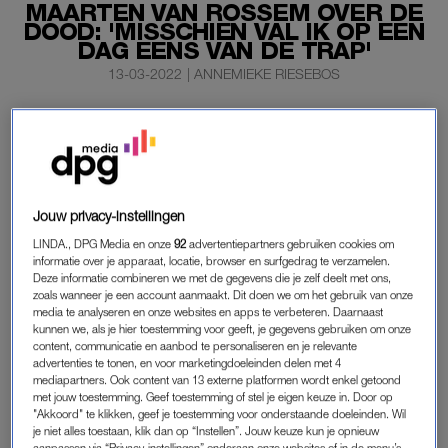
MAARTEN VAN ROSSEM OVER DE
DOOD: 'MISSCHIEN VAL IK OP EEN
DAG EENS VAN DE TRAP'
13-03-2022
|
ANNEMIEKE RIESEBOS
Maarten van Rossem is niet bang voor de dood, maar
wel voor het moment dat zijn lichaam hem in de steek
laat. “Wat ik zou vrezen is langdurige aftakeling.”
Dat zegt de tv-persoonlijkheid en historicus in het NPO 2-
Jouw privacy-instellingen
programma Wintertijd.
LINDA., DPG Media en onze
92
advertentiepartners gebruiken cookies om
informatie over je apparaat, locatie, browser en surfgedrag te verzamelen.
Deze informatie combineren we met de gegevens die je zelf deelt met ons,
‘ZONDAGEN NAAR DE KLOTE’
zoals wanneer je een account aanmaakt. Dit doen we om het gebruik van onze
media te analyseren en onze websites en apps te verbeteren. Daarnaast
Volgens de 78-jarige Van Rossem is het niet onwaarschijnlijk
kunnen we, als je hier toestemming voor geeft, je gegevens gebruiken om onze
content, communicatie en aanbod te personaliseren en je relevante
dat hij een keer kanker krijgt. Hij noemt de vaak bijbehorende
advertenties te tonen, en voor marketingdoeleinden delen met 4
aftakeling een vreselijk proces. “Mijn moeder was de laatste
mediapartners. Ook content van 13 externe platformen wordt enkel getoond
zes jaar van haar leven compleet dement. Dat was ook
met jouw toestemming. Geef toestemming of stel je eigen keuze in. Door op
"Akkoord" te klikken, geef je toestemming voor onderstaande doeleinden. Wil
vreselijk om te zien. Al mijn zondagen waren naar de klote
je niet alles toestaan, klik dan op “Instellen”. Jouw keuze kun je opnieuw
omdat ik daarheen moest. Ik vond het verschrikkelijk.”
aanpassen via “Privacy-instellingen” onderaan onze websites of in de menu’s