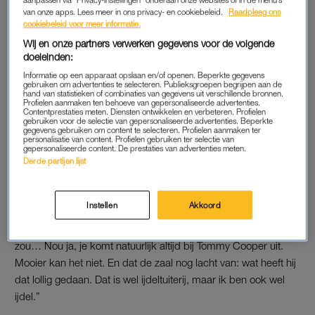
van onze apps. Lees meer in ons privacy- en cookiebeleid.
Raadpleeg ons
cookiebeleid voor meer informatie.
Van Rossem blijft als het aan hem ligt nog lang in zijn woning
Wij en onze partners verwerken gegevens voor de volgende
wonen, ook als zijn vrouw eerder komt te overlijden. “En
doeleinden:
misschien val ik dan op een goede dag eens van de trap”, zo
Informatie op een apparaat opslaan en/of openen. Beperkte gegevens
mijmert hij.
gebruiken om advertenties te selecteren. Publieksgroepen begrijpen aan de
hand van statistieken of combinaties van gegevens uit verschillende bronnen.
Profielen aanmaken ten behoeve van gepersonaliseerde advertenties.
Contentprestaties meten. Diensten ontwikkelen en verbeteren. Profielen
gebruiken voor de selectie van gepersonaliseerde advertenties. Beperkte
SCHITTERENDE DOOD
gegevens gebruiken om content te selecteren. Profielen aanmaken ter
personalisatie van content. Profielen gebruiken ter selectie van
Het Slimste Mens-jurylid zou het ook niet erg vinden om live
gepersonaliseerde content. De prestaties van advertenties meten.
Derde partijen lijst
op televisie te sterven. “Dat zou op zichzelf een schitterende
dood zijn”, aldus
Van Rossem
. Al zou hij dan nog liever op het
podium van een theater zijn laatste adem uitblazen.
Instellen
Akkoord
“Ik vind theater leuker dan televisie, dus als ik op het toneel
zou… Nou ja, je komt natuurlijk altijd bij Tommy Cooper uit.
Mooier kan het niet. En dat de zaal nog lacht van: wat heeft hij
dat lollig gedaan. Dat is wel ijdeltuiterij, maar ik ben ook wel
ijdel.”