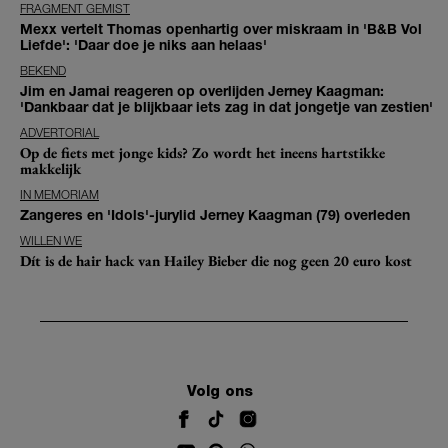
FRAGMENT GEMIST
Mexx vertelt Thomas openhartig over miskraam in 'B&B Vol
Liefde': 'Daar doe je niks aan helaas'
BEKEND
Jim en Jamai reageren op overlijden Jerney Kaagman:
'Dankbaar dat je blijkbaar iets zag in dat jongetje van zestien'
ADVERTORIAL
Op de fiets met jonge kids? Zo wordt het ineens hartstikke
makkelijk
IN MEMORIAM
Zangeres en 'Idols'-jurylid Jerney Kaagman (79) overleden
WILLEN WE
Dít is de hair hack van Hailey Bieber die nog geen 20 euro kost
Volg ons