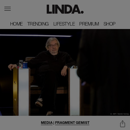
HOME
HOME
TRENDING
TRENDING
LIFESTYLE
LIFESTYLE
PREMIUM
PREMIUM
SHOP
SHOP
MEDIA
|
FRAGMENT GEMIST