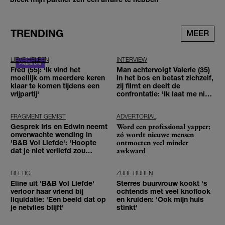
TRENDING
MEER
LIEVE HELEEN
INTERVIEW
Fred (55): 'Ik vind het
Man achtervolgt Valerie (35)
moeilijk om meerdere keren
in het bos en betast zichzelf,
klaar te komen tijdens een
zij filmt en deelt de
vrijpartij'
confrontatie: 'Ik laat me niet
tegenhouden'
FRAGMENT GEMIST
ADVERTORIAL
Word een professional yapper:
Gesprek Iris en Edwin neemt
zó wordt nieuwe mensen
onverwachte wending in
ontmoeten veel minder
'B&B Vol Liefde': 'Hoopte
awkward
dat je niet verliefd zou
worden'
HEFTIG
ZURE BUREN
Eline uit 'B&B Vol Liefde'
Sterres buurvrouw kookt 's
verloor haar vriend bij
ochtends met veel knoflook
liquidatie: 'Een beeld dat op
en kruiden: 'Ook mijn huis
je netvlies blijft'
stinkt'