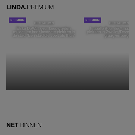
LINDA.
PREMIUM
DE STAD VAN
DE STAD VAN
Elske DeWall over Leeuwarden,
Isabelle Boer deelt haar f
muziek en haar favoriete plekken in
plekken in Zwolle: 'Deze pl
de stad: 'Een stad die voelt als thuis'
graag verborgen'
NET
BINNEN