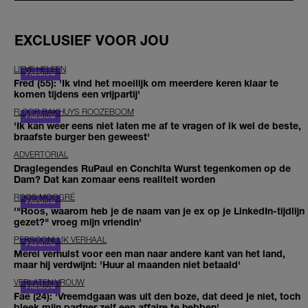
EXCLUSIEF VOOR JOU
LIEVE HELEEN
Fred (55): 'Ik vind het moeilijk om meerdere keren klaar te
komen tijdens een vrijpartij'
FLOOR BAKHUYS ROOZEBOOM
'Ik kan weer eens niet laten me af te vragen of ik wel de beste,
braafste burger ben geweest'
ADVERTORIAL
Draglegendes RuPaul en Conchita Wurst tegenkomen op de
Dam? Dat kan zomaar eens realiteit worden
ROOS MOGGRÉ
'"Roos, waarom heb je de naam van je ex op je LinkedIn-tijdlijn
gezet?" vroeg mijn vriendin'
PERSOONLIJK VERHAAL
Merel verhuist voor een man naar andere kant van het land,
maar hij verdwijnt: 'Huur al maanden niet betaald'
VERLATEN VROUW
Fae (24): 'Vreemdgaan was uit den boze, dat deed je niet, toch
bleek mijn partner zelf een affaire te hebben'