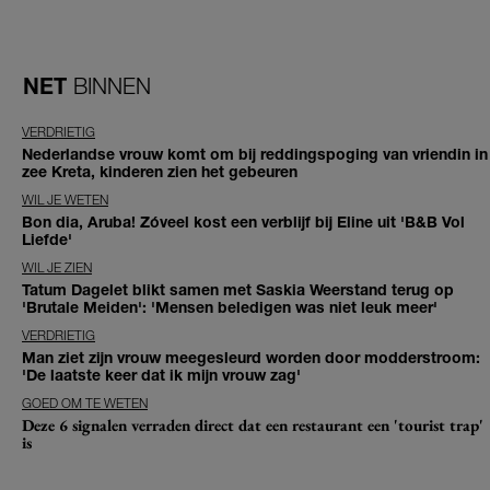
NET
BINNEN
VERDRIETIG
Nederlandse vrouw komt om bij reddingspoging van vriendin in
zee Kreta, kinderen zien het gebeuren
WIL JE WETEN
Bon dia, Aruba! Zóveel kost een verblijf bij Eline uit 'B&B Vol
Liefde'
WIL JE ZIEN
Tatum Dagelet blikt samen met Saskia Weerstand terug op
'Brutale Meiden': 'Mensen beledigen was niet leuk meer'
VERDRIETIG
Man ziet zijn vrouw meegesleurd worden door modderstroom:
'De laatste keer dat ik mijn vrouw zag'
GOED OM TE WETEN
Deze 6 signalen verraden direct dat een restaurant een 'tourist trap'
is