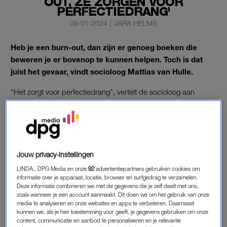
OUT, ZE ZORGEN VOOR
PERFECTIEDRANG'
09-01-2024
|
JARA HELMS
Heb je een burn-out, dan zijn er genoeg boeken die
beweren je er bovenop te kunnen helpen. Toch is dat
juist het gevaar, vindt socioloog Mattias van Hulle.
“Het zorgt voor perfectiedrang”, vertelt de socioloog aan
LINDA.
BURN-OUT
De Mechelse socioloog schreef het boek
De Burn-out Paradox
Jouw privacy-instellingen
over hoe het komt dat een burn-out zo prominent aanwezig is
LINDA., DPG Media en onze
92
advertentiepartners gebruiken cookies om
in deze maatschappij. “Ik hoorde er veel over en zag dat het in
informatie over je apparaat, locatie, browser en surfgedrag te verzamelen.
Deze informatie combineren we met de gegevens die je zelf deelt met ons,
de media vaak over een burn-out ging. Ik wilde onderzoeken
zoals wanneer je een account aanmaakt. Dit doen we om het gebruik van onze
waar dit vandaan kwam en sprak onder anderen met mensen
media te analyseren en onze websites en apps te verbeteren. Daarnaast
die hier last van hebben gehad. Ik merkte dat we zo moeilijk
kunnen we, als je hier toestemming voor geeft, je gegevens gebruiken om onze
content, communicatie en aanbod te personaliseren en je relevante
vat krijgen op
deze ziekte
“, vertelt hij aan LINDA.