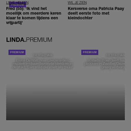
LIEVE HELEEN
WIL JE ZIEN
Fred (55): 'Ik vind het
Kersverse oma Patricia Paay
moeilijk om meerdere keren
deelt eerste foto met
klaar te komen tijdens een
kleindochter
vrijpartij'
LINDA.
PREMIUM
DE STAD VAN
DE STAD VAN
Elske DeWall over Leeuwarden,
Isabelle Boer deelt haar f
muziek en haar favoriete plekken in
plekken in Zwolle: 'Deze pl
de stad: 'Een stad die voelt als thuis'
graag verborgen'