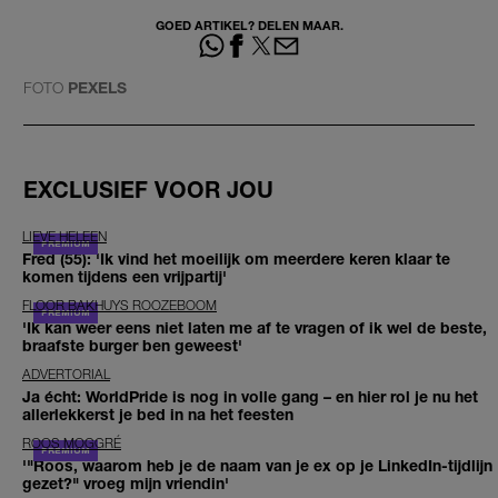
GOED ARTIKEL? DELEN MAAR.
FOTO
PEXELS
EXCLUSIEF VOOR JOU
LIEVE HELEEN
Fred (55): 'Ik vind het moeilijk om meerdere keren klaar te
komen tijdens een vrijpartij'
FLOOR BAKHUYS ROOZEBOOM
'Ik kan weer eens niet laten me af te vragen of ik wel de beste,
braafste burger ben geweest'
ADVERTORIAL
Ja écht: WorldPride is nog in volle gang – en hier rol je nu het
allerlekkerst je bed in na het feesten
ROOS MOGGRÉ
'"Roos, waarom heb je de naam van je ex op je LinkedIn-tijdlijn
gezet?" vroeg mijn vriendin'