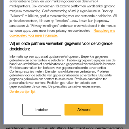
advertenties te tonen, en voor marketingdoeleinden delen met 4
mediapartners. Ook content van 13 externe platformen wordt enkel getoond
met jouw toestemming. Geef toestemming of stel je eigen keuze in. Door op
"Akkoord" te klikken, geef je toestemming voor onderstaande doeleinden. Wil
DE BOOSDOENER
je niet alles toestaan, klik dan op “Instellen”. Jouw keuze kun je opnieuw
Tijdens het schrijven van het boek viel Van Hulle iets op:
aanpassen via “Privacy-instellingen” onderaan onze websites of in de menu’s
van onze apps. Lees meer in ons privacy- en cookiebeleid.
Raadpleeg ons
“Wanneer mensen last hebben van een burn-out of iets
cookiebeleid voor meer informatie.
vergelijkbaars, zoeken veel mensen steun in zelfhulpboeken.
Wij en onze partners verwerken gegevens voor de volgende
In deze boeken worden veel goedbedoelde adviezen
doeleinden:
gegeven. Je moet bijvoorbeeld meer de tijd voor jezelf nemen,
Informatie op een apparaat opslaan en/of openen. Beperkte gegevens
prioriteiten stellen, assertiviteitstraining volgen en de beste
gebruiken om advertenties te selecteren. Publieksgroepen begrijpen aan de
hand van statistieken of combinaties van gegevens uit verschillende bronnen.
versie van jezelf zijn. Met deze goedbedoelde woorden word
Profielen aanmaken ten behoeve van gepersonaliseerde advertenties.
Contentprestaties meten. Diensten ontwikkelen en verbeteren. Profielen
je aangespoord om vooral goed en sterk te zijn en dat je zelf
gebruiken voor de selectie van gepersonaliseerde advertenties. Beperkte
gegevens gebruiken om content te selecteren. Profielen aanmaken ter
verantwoordelijk bent voor je eigen succes”, vertelt de
personalisatie van content. Profielen gebruiken ter selectie van
gepersonaliseerde content. De prestaties van advertenties meten.
socioloog.
Derde partijen lijst
Dit klinkt wellicht logisch en onschuldig, toch is dat niet het
geval zegt hij. “Ik merk als socioloog dat die boodschap juist
Instellen
Akkoord
mensen uitput. Weerbaar en veerkrachtig worden is goed,
maar als we alleen maar daarop hameren, voor jezelf alleen,
versterken we juist die uitputting. Het zorgt voor perfectiedrang