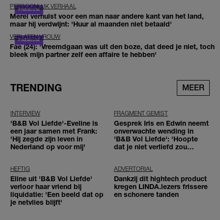
PERSOONLIJK VERHAAL
Merel verhuist voor een man naar andere kant van het land,
maar hij verdwijnt: 'Huur al maanden niet betaald'
VERLATEN VROUW
Fae (24): 'Vreemdgaan was uit den boze, dat deed je niet, toch
bleek mijn partner zelf een affaire te hebben'
TRENDING
MEER
INTERVIEW
FRAGMENT GEMIST
'B&B Vol Liefde'-Eveline is
Gesprek Iris en Edwin neemt
een jaar samen met Frank:
onverwachte wending in
'Hij zegde zijn leven in
'B&B Vol Liefde': 'Hoopte
Nederland op voor mij'
dat je niet verliefd zou
worden'
HEFTIG
ADVERTORIAL
Eline uit 'B&B Vol Liefde'
Dankzij dit hightech product
verloor haar vriend bij
kregen LINDA.lezers frissere
liquidatie: 'Een beeld dat op
en schonere tanden
je netvlies blijft'