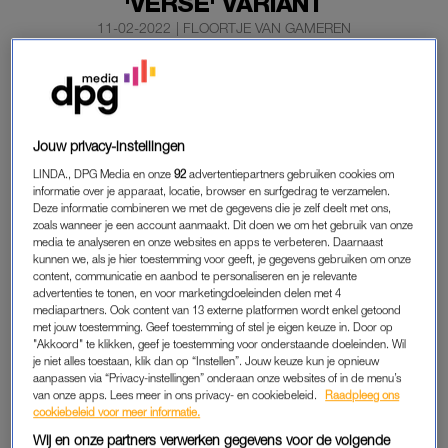
'VERSE' VARIANT
11-02-2022
|
FLOORTJE VAN GAMEREN
Loop je daar in de supermarkt super verantwoord en
gezond te doen door je karretje vol te plempen met
verse groenten en fruit. Ga dan maar naar het schap
Jouw privacy-instellingen
met de varianten in pot – die zijn vaak gezonder…
Whut?!
LINDA., DPG Media en onze
92
advertentiepartners gebruiken cookies om
informatie over je apparaat, locatie, browser en surfgedrag te verzamelen.
Deze informatie combineren we met de gegevens die je zelf deelt met ons,
Potgroenten zijn gezonder.
zoals wanneer je een account aanmaakt. Dit doen we om het gebruik van onze
media te analyseren en onze websites en apps te verbeteren. Daarnaast
kunnen we, als je hier toestemming voor geeft, je gegevens gebruiken om onze
GROENTEN IN POT
content, communicatie en aanbod te personaliseren en je relevante
advertenties te tonen, en voor marketingdoeleinden delen met 4
Groenten in de supermarkt hebben vaak al een lange reis
mediapartners. Ook content van 13 externe platformen wordt enkel getoond
achter de rug. Hierdoor zijn voedingsstoffen gaan ‘lekken’. Bij
met jouw toestemming. Geef toestemming of stel je eigen keuze in. Door op
"Akkoord" te klikken, geef je toestemming voor onderstaande doeleinden. Wil
groenten die direct na de oogst zijn verhit en verpot, is dat niet
je niet alles toestaan, klik dan op “Instellen”. Jouw keuze kun je opnieuw
het geval. Kortom, daar zitten meer voedingswaarden in.
aanpassen via “Privacy-instellingen” onderaan onze websites of in de menu’s
van onze apps. Lees meer in ons privacy- en cookiebeleid.
Raadpleeg ons
cookiebeleid voor meer informatie.
Wil je weten hoe dit allemaal precies zit? Kijk dan hierboven
Wij en onze partners verwerken gegevens voor de volgende
naar het college van de Universiteit van Nederland, gegeven