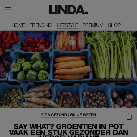
HOME
HOME
TRENDING
TRENDING
LIFESTYLE
PREMIUM
PREMIUM
SHOP
SHOP
FIT & GEZOND
|
WIL JE WETEN
SAY WHAT? GROENTEN IN POT
VAAK EEN STUK GEZONDER DAN