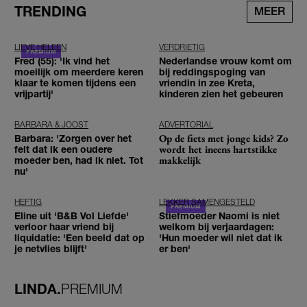
TRENDING
MEER
LIEVE HELEEN
VERDRIETIG
Fred (55): 'Ik vind het
Nederlandse vrouw komt om
moeilijk om meerdere keren
bij reddingspoging van
klaar te komen tijdens een
vriendin in zee Kreta,
vrijpartij'
kinderen zien het gebeuren
BARBARA & JOOST
ADVERTORIAL
Op de fiets met jonge kids? Zo
Barbara: 'Zorgen over het
wordt het ineens hartstikke
feit dat ik een oudere
makkelijk
moeder ben, had ik niet. Tot
nu'
HEFTIG
LEKKER SAMENGESTELD
Eline uit 'B&B Vol Liefde'
Stiefmoeder Naomi is niet
verloor haar vriend bij
welkom bij verjaardagen:
liquidatie: 'Een beeld dat op
'Hun moeder wil niet dat ik
je netvlies blijft'
er ben'
LINDA.
PREMIUM