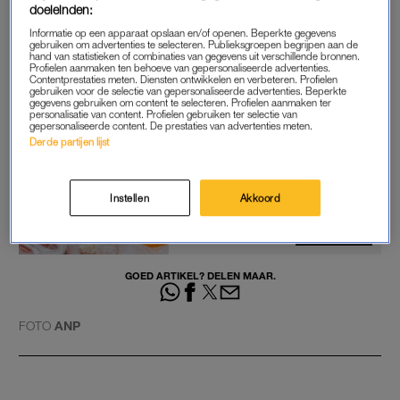
doeleinden:
door levensmiddelentechnoloog Matthijs Dekker.
Informatie op een apparaat opslaan en/of openen. Beperkte gegevens
gebruiken om advertenties te selecteren. Publieksgroepen begrijpen aan de
hand van statistieken of combinaties van gegevens uit verschillende bronnen.
Pas de privacy manager instellingen aan om dit
Profielen aanmaken ten behoeve van gepersonaliseerde advertenties.
Contentprestaties meten. Diensten ontwikkelen en verbeteren. Profielen
YouTube item te kunnen bekijken.
gebruiken voor de selectie van gepersonaliseerde advertenties. Beperkte
gegevens gebruiken om content te selecteren. Profielen aanmaken ter
personalisatie van content. Profielen gebruiken ter selectie van
gepersonaliseerde content. De prestaties van advertenties meten.
Derde partijen lijst
Plastic groenten- en
fruitzakjes bij Albert Heijn en
ALDI 'met pensioen'
Instellen
Akkoord
LEES OOK
GOED ARTIKEL? DELEN MAAR.
FOTO
ANP