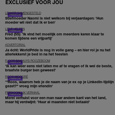
EXCLUSIEF VOOR JOU
LEKKER SAMENGESTELD
Stiefmoeder Naomi is niet welkom bij verjaardagen: 'Hun
moeder wil niet dat ik er ben'
LIEVE HELEEN
Fred (55): 'Ik vind het moeilijk om meerdere keren klaar te
komen tijdens een vrijpartij'
ADVERTORIAL
Ja écht: WorldPride is nog in volle gang – en hier rol je nu het
allerlekkerst je bed in na het feesten
FLOOR BAKHUYS ROOZEBOOM
'Ik kan weer eens niet laten me af te vragen of ik wel de beste,
braafste burger ben geweest'
ROOS MOGGRÉ
'"Roos, waarom heb je de naam van je ex op je LinkedIn-tijdlijn
gezet?" vroeg mijn vriendin'
PERSOONLIJK VERHAAL
Merel verhuist voor een man naar andere kant van het land,
maar hij verdwijnt: 'Huur al maanden niet betaald'