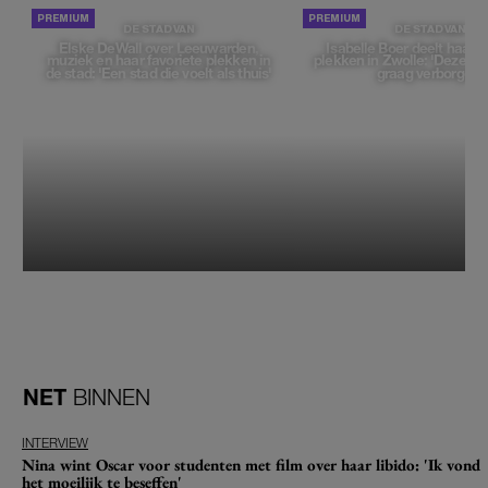
DE STAD VAN
DE STAD VAN
Elske DeWall over Leeuwarden,
Isabelle Boer deelt haar f
muziek en haar favoriete plekken in
plekken in Zwolle: 'Deze pl
de stad: 'Een stad die voelt als thuis'
graag verborgen'
NET
BINNEN
INTERVIEW
Nina wint Oscar voor studenten met film over haar libido: 'Ik vond
het moeilijk te beseffen'