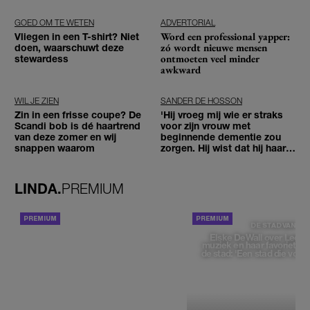
GOED OM TE WETEN
ADVERTORIAL
Word een professional yapper:
Vliegen in een T-shirt? Niet
zó wordt nieuwe mensen
doen, waarschuwt deze
ontmoeten veel minder
stewardess
awkward
WIL JE ZIEN
SANDER DE HOSSON
Zin in een frisse coupe? De
'Hij vroeg mij wie er straks
Scandi bob is dé haartrend
voor zijn vrouw met
van deze zomer en wij
beginnende dementie zou
snappen waarom
zorgen. Hij wist dat hij haar
zou moeten loslaten'
LINDA.
PREMIUM
ACHTERGROND
DE STAD VAN
Elske DeWall over Leeu
muziek en haar favoriete p
de stad: 'Een stad die voelt 