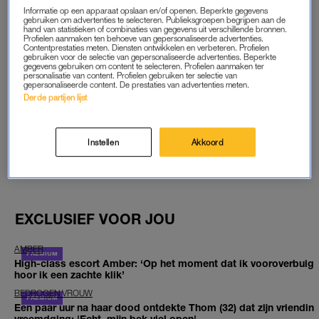
Informatie op een apparaat opslaan en/of openen. Beperkte gegevens
START GRATIS MAAND
gebruiken om advertenties te selecteren. Publieksgroepen begrijpen aan de
hand van statistieken of combinaties van gegevens uit verschillende bronnen.
Profielen aanmaken ten behoeve van gepersonaliseerde advertenties.
Contentprestaties meten. Diensten ontwikkelen en verbeteren. Profielen
Daarna €5,95 per maand
gebruiken voor de selectie van gepersonaliseerde advertenties. Beperkte
gegevens gebruiken om content te selecteren. Profielen aanmaken ter
personalisatie van content. Profielen gebruiken ter selectie van
Al abonnee? Log in
gepersonaliseerde content. De prestaties van advertenties meten.
Derde partijen lijst
Instellen
Akkoord
GOED ARTIKEL? DELEN MAAR.
EXCLUSIEF VOOR JOU
AMBER
High-class escort Amber: ‘Op het moment dat ik vooroverbuig
hoor ik een zachte klik’
BEDROGEN VROUW
Een paar uur na haar dood ontdekte Thom (32) dat zijn vriendin
vreemdging: 'Echt, mijn bek viel open'