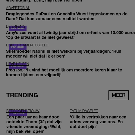
ADVERTORIAL
Draglegendes RuPaul en Conchita Wurst tegenkomen op de
Dam? Dat kan zomaar eens realiteit worden
DE ERFENIS
Amy’s zus voert al twintig jaar strijd om erfenis van 10.000 euro:
'Op de uitvaart is ze niet geweest'
LEKKER SAMENGESTELD
Stiefmoeder Naomi is niet welkom bij verjaardagen: 'Hun
moeder wil niet dat ik er ben'
LIEVE HELEEN
Fred (55): 'Ik vind het moeilijk om meerdere keren klaar te
komen tijdens een vrijpartij'
TRENDING
MEER
BEDROGEN VROUW
TATUM DAGELET
Een paar uur na haar dood
'Ollie is vertrokken naar een
ontdekte Thom (32) dat zijn
adres ver weg van ons. En
vriendin vreemdging: 'Echt,
dat doet pijn’
mijn bek viel open'