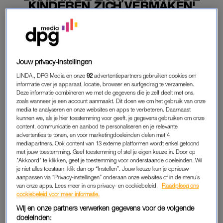
KINDEREN ZICH VERMAKEN'
20-06-2026
|
LINDE VERHULST
PREMIUM
Jouw privacy-instellingen
LEES VERDER MET
LINDA., DPG Media en onze
92
advertentiepartners gebruiken cookies om
informatie over je apparaat, locatie, browser en surfgedrag te verzamelen.
PREMIUM
Deze informatie combineren we met de gegevens die je zelf deelt met ons,
zoals wanneer je een account aanmaakt. Dit doen we om het gebruik van onze
media te analyseren en onze websites en apps te verbeteren. Daarnaast
kunnen we, als je hier toestemming voor geeft, je gegevens gebruiken om onze
Krijg onbeperkt toegang tot alle
content, communicatie en aanbod te personaliseren en je relevante
artikelen
advertenties te tonen, en voor marketingdoeleinden delen met 4
mediapartners. Ook content van 13 externe platformen wordt enkel getoond
Lees LINDA.magazine online
met jouw toestemming. Geef toestemming of stel je eigen keuze in. Door op
"Akkoord" te klikken, geef je toestemming voor onderstaande doeleinden. Wil
je niet alles toestaan, klik dan op “Instellen”. Jouw keuze kun je opnieuw
Geniet van te gekke winacties en
aanpassen via “Privacy-instellingen” onderaan onze websites of in de menu’s
lekkere puzzels
van onze apps. Lees meer in ons privacy- en cookiebeleid.
Raadpleeg ons
cookiebeleid voor meer informatie.
Maandelijks opzegbaar
Wij en onze partners verwerken gegevens voor de volgende
doeleinden: