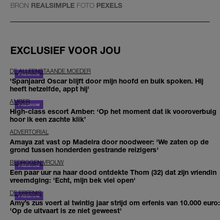
BRON
REALSIMPLE
FOTO
PEXELS
EXCLUSIEF VOOR JOU
DE ALLEENSTAANDE MOEDER
'Spanjaard Oscar blijft door mijn hoofd en buik spoken. Hij
heeft hetzelfde, appt hij'
AMBER
High-class escort Amber: ‘Op het moment dat ik vooroverbuig
hoor ik een zachte klik’
ADVERTORIAL
Amaya zat vast op Madeira door noodweer: 'We zaten op de
grond tussen honderden gestrande reizigers'
BEDROGEN VROUW
Een paar uur na haar dood ontdekte Thom (32) dat zijn vriendin
vreemdging: 'Echt, mijn bek viel open'
DE ERFENIS
Amy’s zus voert al twintig jaar strijd om erfenis van 10.000 euro:
'Op de uitvaart is ze niet geweest'