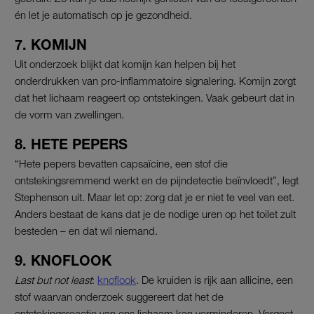
én let je automatisch op je gezondheid.
7. KOMIJN
Uit onderzoek blijkt dat komijn kan helpen bij het
onderdrukken van pro-inflammatoire signalering. Komijn zorgt
dat het lichaam reageert op ontstekingen. Vaak gebeurt dat in
de vorm van zwellingen.
8. HETE PEPERS
“Hete pepers bevatten capsaïcine, een stof die
ontstekingsremmend werkt en de pijndetectie beïnvloedt”, legt
Stephenson uit. Maar let op: zorg dat je er niet te veel van eet.
Anders bestaat de kans dat je de nodige uren op het toilet zult
besteden – en dat wil niemand.
9. KNOFLOOK
Last but not least
:
knoflook
. De kruiden is rijk aan allicine, een
stof waarvan onderzoek suggereert dat het de
ontstekingsreactie van ons lichaam kan verminderen. Vergeet