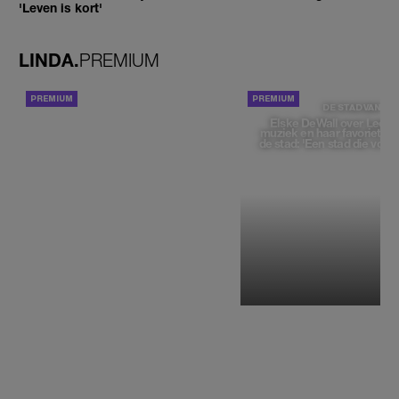
'Leven is kort'
LINDA.
PREMIUM
ACHTERGROND
DE STAD VAN
Elske DeWall over Leeu
muziek en haar favoriete p
de stad: 'Een stad die voelt 