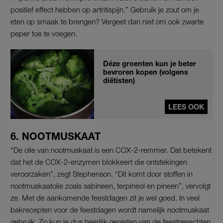
positief effect hebben op artritispijn.” Gebruik je zout om je
eten op smaak te brengen? Vergeet dan niet om ook zwarte
peper toe te voegen.
Déze groenten kun je beter
bevroren kopen (volgens
diëtisten)
LEES OOK
6. NOOTMUSKAAT
“De olie van nootmuskaat is een COX-2-remmer. Dat betekent
dat het de COX-2-enzymen blokkeert die ontstekingen
veroorzaken”, zegt Stephenson. “Dit komt door stoffen in
nootmuskaatolie zoals sabineen, terpineol en pineen”, vervolgt
ze. Met de aankomende feestdagen zit je wel goed. In veel
bakrecepten voor de feestdagen wordt namelijk nootmuskaat
gebruik. Zo kun je dus heerlijk genieten van de feestgerechten