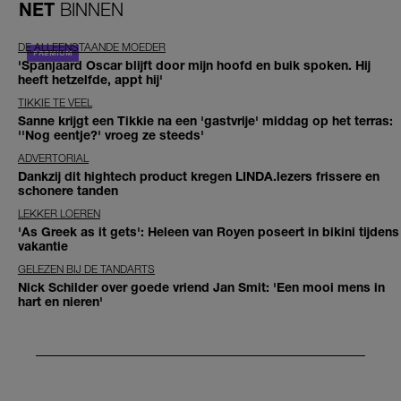
NET
BINNEN
DE ALLEENSTAANDE MOEDER
'Spanjaard Oscar blijft door mijn hoofd en buik spoken. Hij
heeft hetzelfde, appt hij'
TIKKIE TE VEEL
Sanne krijgt een Tikkie na een 'gastvrije' middag op het terras:
''Nog eentje?' vroeg ze steeds'
ADVERTORIAL
Dankzij dit hightech product kregen LINDA.lezers frissere en
schonere tanden
LEKKER LOEREN
'As Greek as it gets': Heleen van Royen poseert in bikini tijdens
vakantie
GELEZEN BIJ DE TANDARTS
Nick Schilder over goede vriend Jan Smit: 'Een mooi mens in
hart en nieren'