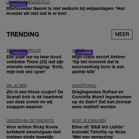
LEKKER SAMENGESTELD
Stiefmoeder Naomi is niet welkom bij verjaardagen: 'Hun
moeder wil niet dat ik er ben'
TRENDING
MEER
BEDROGEN VROUW
AMBER
Een paar uur na haar dood
High-class escort Amber:
ontdekte Thom (32) dat zijn
‘Op het moment dat ik
vriendin vreemdging: 'Echt,
vooroverbuig hoor ik een
mijn bek viel open'
zachte klik’
WIL JE ZIEN
ADVERTORIAL
Zin in een frisse coupe? De
Draglegendes RuPaul en
Scandi bob is dé haartrend
Conchita Wurst tegenkomen
van deze zomer en wij
op de Dam? Dat kan zomaar
snappen waarom
eens realiteit worden
GELEZEN BIJ DE TANDARTS
MOET JE EVEN ZIEN
Voor actrice Ricky Koole
Eline uit 'B&B Vol Liefde'
betekent vreemdgaan niet
bezoekt Timothy op Ibiza:
meteen einde huwelijk:
'Wat een verrassing'