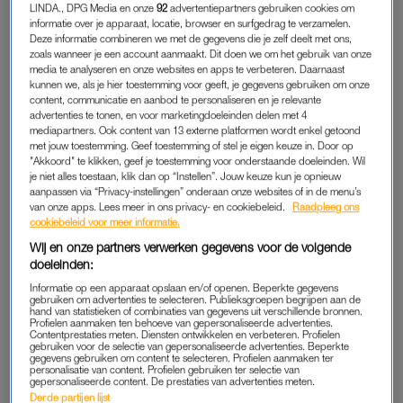
cassiakaneel. De cassiavariant is is wat bekender en blijkt ook
LINDA., DPG Media en onze
92
advertentiepartners gebruiken cookies om
informatie over je apparaat, locatie, browser en surfgedrag te verzamelen.
nog eens goed te zijn voor de gezondheid. Hij is namelijk rijk
Deze informatie combineren we met de gegevens die je zelf deelt met ons,
aan coumarine, eens natuurlijke stof in kaneel die
zoals wanneer je een account aanmaakt. Dit doen we om het gebruik van onze
media te analyseren en onze websites en apps te verbeteren. Daarnaast
ontstekingsremmende eigenschappen bevat. Volgens
kunnen we, als je hier toestemming voor geeft, je gegevens gebruiken om onze
verschillende studies zou kaneel zelfs nuttig kunnen zijn bij het
content, communicatie en aanbod te personaliseren en je relevante
advertenties te tonen, en voor marketingdoeleinden delen met 4
bestrijden van ontstekingen bij patiënten met diabetes, artritis
mediapartners. Ook content van 13 externe platformen wordt enkel getoond
en colitis ulcerosa.
met jouw toestemming. Geef toestemming of stel je eigen keuze in. Door op
"Akkoord" te klikken, geef je toestemming voor onderstaande doeleinden. Wil
je niet alles toestaan, klik dan op “Instellen”. Jouw keuze kun je opnieuw
aanpassen via “Privacy-instellingen” onderaan onze websites of in de menu’s
2. GEMBER
van onze apps. Lees meer in ons privacy- en cookiebeleid.
Raadpleeg ons
Als
gember
verhit wordt om te drogen, ontstaat er een
cookiebeleid voor meer informatie.
bioactieve stof genaamd shagaol. Volgens Stacie Stephenson,
Wij en onze partners verwerken gegevens voor de volgende
doeleinden:
bestuurslid van de American Nutrition Association zorgt die
stof voor de scherpe smaak van gember. “Shagoal remt
Informatie op een apparaat opslaan en/of openen. Beperkte gegevens
gebruiken om advertenties te selecteren. Publieksgroepen begrijpen aan de
stoffen die ontstekingen bevorderen, zoals prostaglandinen en
hand van statistieken of combinaties van gegevens uit verschillende bronnen.
Profielen aanmaken ten behoeve van gepersonaliseerde advertenties.
cytokines”, vertelt ze aan
RealSimple
. Dus: één glas
Contentprestaties meten. Diensten ontwikkelen en verbeteren. Profielen
gebruiken voor de selectie van gepersonaliseerde advertenties. Beperkte
gemberthee, graag.
gegevens gebruiken om content te selecteren. Profielen aanmaken ter
personalisatie van content. Profielen gebruiken ter selectie van
gepersonaliseerde content. De prestaties van advertenties meten.
Derde partijen lijst