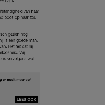
en zijn.
elfstandigheid van haar
and boos op haar zou
tisch gezien nog
hij is een goede man.
an. Het feit dat hij
eloosheid. Wij
ons vervolgens wel
g er nooit meer op'
LEES OOK