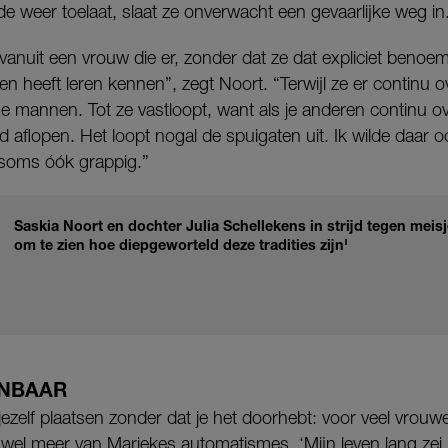
fde weer toelaat, slaat ze onverwacht een gevaarlijke weg in
 vanuit een vrouw die er, zonder dat ze dat expliciet benoe
en heeft leren kennen”, zegt Noort. “Terwijl ze er continu 
 mannen. Tot ze vastloopt, want als je anderen continu ove
d aflopen. Het loopt nogal de spuigaten uit. Ik wilde daar
s soms óók grappig.”
Saskia Noort en dochter Julia Schellekens in strijd tegen meisje
om te zien hoe diepgeworteld deze tradities zijn'
ENBAAR
ezelf plaatsen zonder dat je het doorhebt: voor veel vrouwen
 wel meer van Mariekes automatismes. ‘Mijn leven lang zei i