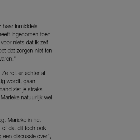
r haar inmiddels
m heeft ingenomen toen
voor niets dat ik zelf
et dat zorgen niet ten
waren.”
Ze rolt er echter al
tig wordt, gaan
and ziet je straks
Marieke natuurlijk wel
egt Marieke in het
 of dat dit toch ook
g een discussie over”,