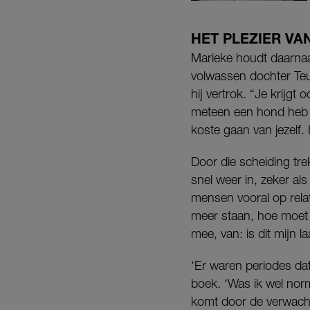
HET PLEZIER VA
Marieke houdt daarnaas
volwassen dochter Teun
hij vertrok. “Je krijgt 
meteen een hond heb g
koste gaan van jezelf.
Door die scheiding trek
snel weer in, zeker al
mensen vooral op relat
meer staan, hoe moet d
mee, van: is dit mijn l
‘Er waren periodes dat
boek. ‘Was ik wel norm
komt door de verwachti