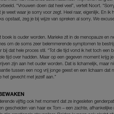
oorbeeld. “Vrouwen doen dat heel veel”, vertelt Noort. “Sorr
je weet waar je sorry voor zegt. Heel raar, eigenlijk. En ik
traks opstaat, zeg je bij wijze van spreken al sorry. We excu
t boek is ouder worden. Marieke zit in de menopauze en n
es om de soms zeer belemmerende symptomen te bestrijde
 bij dat hele proces stil. “Tot die tijd vond ik het toch een be
le tijd over hadden. Maar op een gegeven moment krijg je 
rijven zijn aan het ouder worden. Dat is lichamelijk, maar niet
antie tussen een nog vrij jonge geest en een lichaam dat n
 het gevecht met jezelf aan.”
 BEWAKEN
derende vijftig ook het moment dat ze ingesleten genderpat
aren gescheiden van haar ex Tom – een zachte, afhankelijke