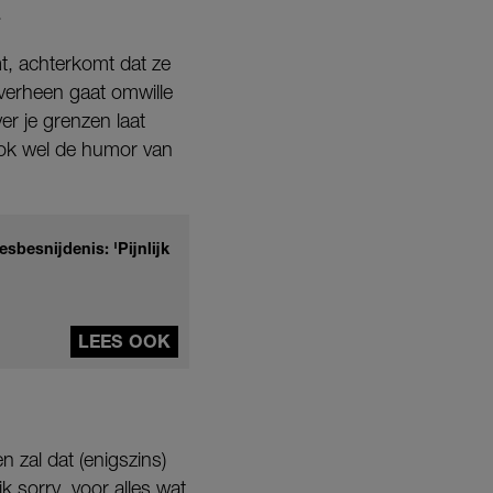
.
mt, achterkomt dat ze
overheen gaat omwille
r je grenzen laat
 ook wel de humor van
sbesnijdenis: 'Pijnlijk
LEES OOK
 zal dat (enigszins)
k sorry, voor alles wat