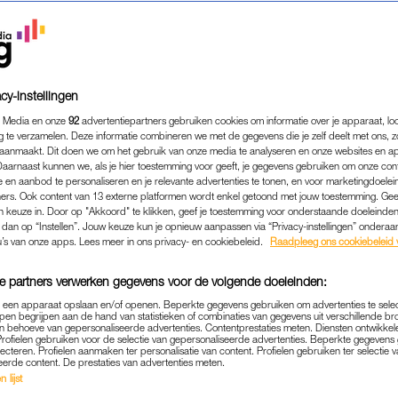
cy-instellingen
 Media en onze
92
advertentiepartners gebruiken cookies om informatie over je apparaat, lo
g te verzamelen. Deze informatie combineren we met de gegevens die je zelf deelt met ons, z
aanmaakt. Dit doen we om het gebruik van onze media te analyseren en onze websites en a
Daarnaast kunnen we, als je hier toestemming voor geeft, je gegevens gebruiken om onze con
 en aanbod te personaliseren en je relevante advertenties te tonen, en voor marketingdoele
ers. Ook content van 13 externe platformen wordt enkel getoond met jouw toestemming. Ge
gen keuze in. Door op "Akkoord" te klikken, geef je toestemming voor onderstaande doeleinden. 
k dan op “Instellen”. Jouw keuze kun je opnieuw aanpassen via “Privacy-instellingen” ondera
CULTUUR & MEDIA
|
INTERVIEW
u’s van onze apps. Lees meer in ons privacy- en cookiebeleid.
Raadpleeg ons cookiebeleid 
NOORT OVER OUDER WORD
e partners verwerken gegevens voor de volgende doeleinden:
DE VROUW VINDEN WE NI
p een apparaat opslaan en/of openen. Beperkte gegevens gebruiken om advertenties te sele
ZOALS EEN GELEEFDE MAN
pen begrijpen aan de hand van statistieken of combinaties van gegevens uit verschillende br
 behoeve van gepersonaliseerde advertenties. Contentprestaties meten. Diensten ontwikkel
Profielen gebruiken voor de selectie van gepersonaliseerde advertenties. Beperkte gegeven
26-09-2025
|
MARISSA KLAVER
lecteren. Profielen aanmaken ter personalisatie van content. Profielen gebruiken ter selectie 
eerde content. De prestaties van advertenties meten.
 lijst
of old age
‘-
thriller van Saskia Noort is angstaanjage