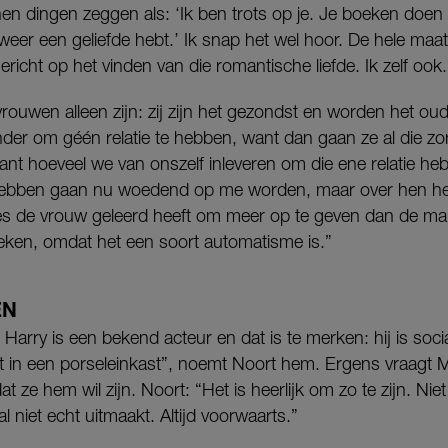
nen dingen zeggen als: ‘Ik ben trots op je. Je boeken doen
je weer een geliefde hebt.’ Ik snap het wel hoor. De hele maat
 gericht op het vinden van die romantische liefde. Ik zelf ook.
 vrouwen alleen zijn: zij zijn het gezondst en worden het ou
nder om géén relatie te hebben, want dan gaan ze al die zor
ssant hoeveel we van onszelf inleveren om die ene relatie h
 hebben gaan nu woedend op me worden, maar over hen heb 
laties de vrouw geleerd heeft om meer op te geven dan de man
reken, omdat het een soort automatisme is.”
EN
Harry is een bekend acteur en dat is te merken: hij is socia
ant in een porseleinkast”, noemt Noort hem. Ergens vraagt M
dat ze hem wil zijn. Noort: “Het is heerlijk om zo te zijn. Ni
l niet echt uitmaakt. Altijd voorwaarts.”