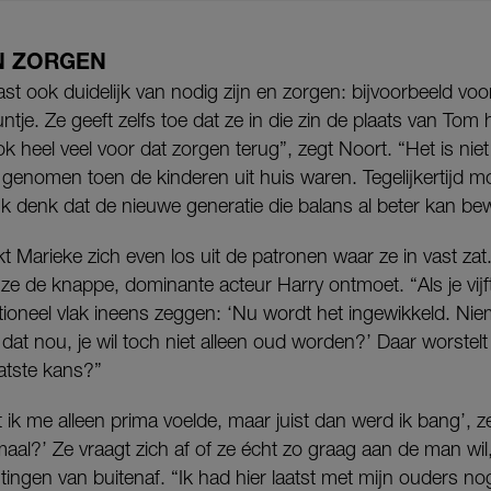
N ZORGEN
t ook duidelijk van nodig zijn en zorgen: bijvoorbeeld voo
tje. Ze geeft zelfs toe dat ze in die zin de plaats van To
ook heel veel voor dat zorgen terug”, zegt Noort. “Het is niet 
enomen toen de kinderen uit huis waren. Tegelijkertijd mo
 Ik denk dat de nieuwe generatie die balans al beter kan be
t Marieke zich even los uit de patronen waar ze in vast zat. 
s ze de knappe, dominante acteur Harry ontmoet. “Als je vijf
ioneel vlak ineens zeggen: ‘Nu wordt het ingewikkeld. Niem
at nou, je wil toch niet alleen oud worden?’ Daar worstelt 
aatste kans?”
 ik me alleen prima voelde, maar juist dan werd ik bang’, z
aal?’ Ze vraagt zich af of ze écht zo graag aan de man wil,
ngen van buitenaf. “Ik had hier laatst met mijn ouders no