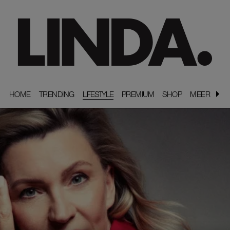
HOME
HOME
TRENDING
TRENDING
LIFESTYLE
PREMIUM
PREMIUM
SHOP
SHOP
MEER
MEER