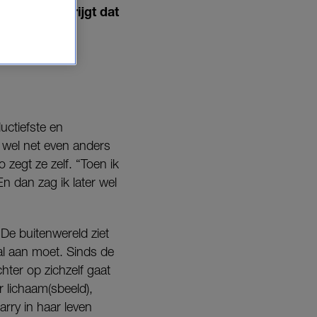
 te horen krijgt dat
uctiefste en
 wel net even anders
zegt ze zelf. “Toen ik
En dan zag ik later wel
 De buitenwereld ziet
al aan moet. Sinds de
hter op zichzelf gaat
 lichaam(sbeeld),
arry in haar leven