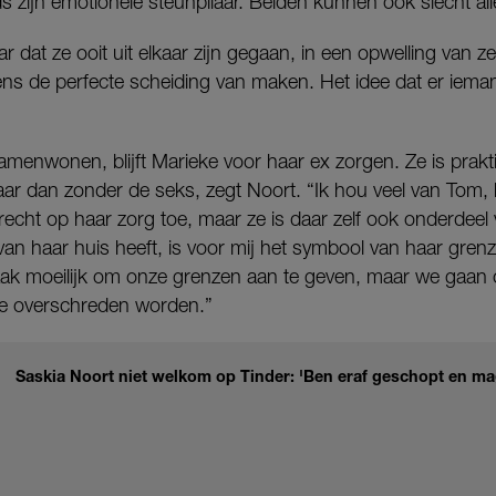
s zijn emotionele steunpilaar. Beiden kunnen ook slecht alle
aar dat ze ooit uit elkaar zijn gegaan, in een opwelling van z
lgens de perfecte scheiding van maken. Het idee dat er iem
amenwonen, blijft Marieke voor haar ex zorgen. Ze is prak
aar dan zonder de seks, zegt Noort. “Ik hou veel van Tom, 
 recht op haar zorg toe, maar ze is daar zelf ook onderdeel v
van haar huis heeft, is voor mij het symbool van haar grenz
ak moeilijk om onze grenzen aan te geven, maar we gaan 
eze overschreden worden.”
Saskia Noort niet welkom op Tinder: 'Ben eraf geschopt en ma