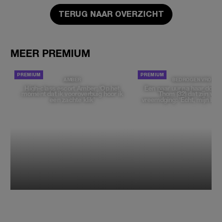
TERUG NAAR OVERZICHT
MEER PREMIUM
AMBER
BEDROGEN VROUW
High-class escort Amber: ‘Op het
Een paar uur na haar dood
moment dat ik vooroverbuig hoor ik
Thom (32) dat zijn vrie
een zachte klik’
vreemdging: 'Echt, mijn bek 