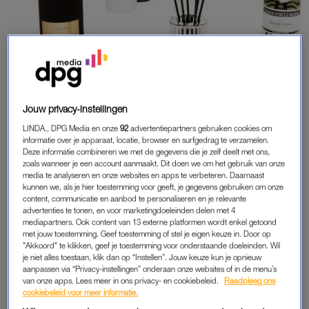
Jouw privacy-instellingen
WOONSPUL
LINDA., DPG Media en onze
92
advertentiepartners gebruiken cookies om
informatie over je apparaat, locatie, browser en surfgedrag te verzamelen.
MOOIS VOOR THUIS
Deze informatie combineren we met de gegevens die je zelf deelt met ons,
zoals wanneer je een account aanmaakt. Dit doen we om het gebruik van onze
media te analyseren en onze websites en apps te verbeteren. Daarnaast
kunnen we, als je hier toestemming voor geeft, je gegevens gebruiken om onze
content, communicatie en aanbod te personaliseren en je relevante
advertenties te tonen, en voor marketingdoeleinden delen met 4
PREMIUM
mediapartners. Ook content van 13 externe platformen wordt enkel getoond
met jouw toestemming. Geef toestemming of stel je eigen keuze in. Door op
LEES VERDER MET
"Akkoord" te klikken, geef je toestemming voor onderstaande doeleinden. Wil
je niet alles toestaan, klik dan op “Instellen”. Jouw keuze kun je opnieuw
PREMIUM
aanpassen via “Privacy-instellingen” onderaan onze websites of in de menu’s
van onze apps. Lees meer in ons privacy- en cookiebeleid.
Raadpleeg ons
cookiebeleid voor meer informatie.