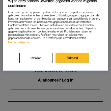
Krijg onbeperkt toegang tot alle
Wij en onze partners verwerken gegevens voor de volgende
doeleinden:
artikelen
Informatie op een apparaat opslaan en/of openen. Beperkte gegevens
gebruiken om advertenties te selecteren. Publieksgroepen begrijpen aan de
Lees LINDA.magazine online
hand van statistieken of combinaties van gegevens uit verschillende bronnen.
Profielen aanmaken ten behoeve van gepersonaliseerde advertenties.
Contentprestaties meten. Diensten ontwikkelen en verbeteren. Profielen
Geniet van te gekke winacties en
gebruiken voor de selectie van gepersonaliseerde advertenties. Beperkte
gegevens gebruiken om content te selecteren. Profielen aanmaken ter
lekkere puzzels
personalisatie van content. Profielen gebruiken ter selectie van
gepersonaliseerde content. De prestaties van advertenties meten.
Maandelijks opzegbaar
Derde partijen lijst
Instellen
Akkoord
START GRATIS MAAND
Daarna €5,95 per maand
Al abonnee? Log in