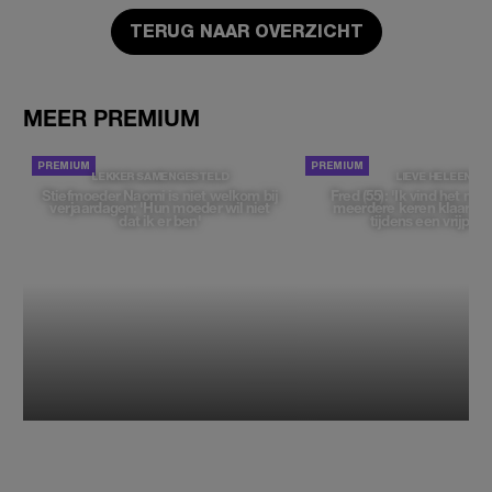
TERUG NAAR OVERZICHT
MEER PREMIUM
LEKKER SAMENGESTELD
LIEVE HELEEN
Stiefmoeder Naomi is niet welkom bij
Fred (55): 'Ik vind het moe
verjaardagen: 'Hun moeder wil niet
meerdere keren klaar t
dat ik er ben'
tijdens een vrijpartij