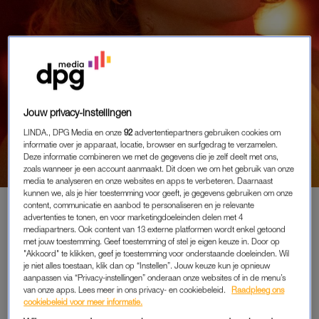
Jouw privacy-instellingen
KIJKENENZO
LINDA., DPG Media en onze
92
advertentiepartners gebruiken cookies om
informatie over je apparaat, locatie, browser en surfgedrag te verzamelen.
TV, SERIES EN FILMS
Deze informatie combineren we met de gegevens die je zelf deelt met ons,
zoals wanneer je een account aanmaakt. Dit doen we om het gebruik van onze
media te analyseren en onze websites en apps te verbeteren. Daarnaast
kunnen we, als je hier toestemming voor geeft, je gegevens gebruiken om onze
content, communicatie en aanbod te personaliseren en je relevante
advertenties te tonen, en voor marketingdoeleinden delen met 4
PREMIUM
mediapartners. Ook content van 13 externe platformen wordt enkel getoond
met jouw toestemming. Geef toestemming of stel je eigen keuze in. Door op
LEES VERDER MET
"Akkoord" te klikken, geef je toestemming voor onderstaande doeleinden. Wil
je niet alles toestaan, klik dan op “Instellen”. Jouw keuze kun je opnieuw
PREMIUM
aanpassen via “Privacy-instellingen” onderaan onze websites of in de menu’s
van onze apps. Lees meer in ons privacy- en cookiebeleid.
Raadpleeg ons
cookiebeleid voor meer informatie.