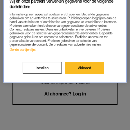
Krijg onbeperkt toegang tot alle
Wij en onze partners verwerken gegevens voor de volgende
doeleinden:
artikelen
Informatie op een apparaat opslaan en/of openen. Beperkte gegevens
gebruiken om advertenties te selecteren. Publieksgroepen begrijpen aan de
Lees LINDA.magazine online
hand van statistieken of combinaties van gegevens uit verschillende bronnen.
Profielen aanmaken ten behoeve van gepersonaliseerde advertenties.
Contentprestaties meten. Diensten ontwikkelen en verbeteren. Profielen
Geniet van te gekke winacties en
gebruiken voor de selectie van gepersonaliseerde advertenties. Beperkte
gegevens gebruiken om content te selecteren. Profielen aanmaken ter
lekkere puzzels
personalisatie van content. Profielen gebruiken ter selectie van
gepersonaliseerde content. De prestaties van advertenties meten.
Maandelijks opzegbaar
Derde partijen lijst
Instellen
Akkoord
START GRATIS MAAND
Daarna €5,95 per maand
Al abonnee? Log in