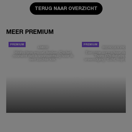
TERUG NAAR OVERZICHT
MEER PREMIUM
AMBER
BEDROGEN VROUW
High-class escort Amber: ‘Op het
Een paar uur na haar dood
moment dat ik vooroverbuig hoor ik
Thom (32) dat zijn vrie
een zachte klik’
vreemdging: 'Echt, mijn bek 