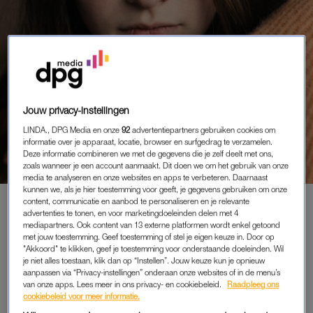
Jouw privacy-instellingen
KIJKENENZO
LINDA., DPG Media en onze
92
advertentiepartners gebruiken cookies om
informatie over je apparaat, locatie, browser en surfgedrag te verzamelen.
TV, SERIES EN FILM
Deze informatie combineren we met de gegevens die je zelf deelt met ons,
zoals wanneer je een account aanmaakt. Dit doen we om het gebruik van onze
media te analyseren en onze websites en apps te verbeteren. Daarnaast
kunnen we, als je hier toestemming voor geeft, je gegevens gebruiken om onze
content, communicatie en aanbod te personaliseren en je relevante
advertenties te tonen, en voor marketingdoeleinden delen met 4
PREMIUM
mediapartners. Ook content van 13 externe platformen wordt enkel getoond
met jouw toestemming. Geef toestemming of stel je eigen keuze in. Door op
LEES VERDER MET
"Akkoord" te klikken, geef je toestemming voor onderstaande doeleinden. Wil
je niet alles toestaan, klik dan op “Instellen”. Jouw keuze kun je opnieuw
PREMIUM
aanpassen via “Privacy-instellingen” onderaan onze websites of in de menu’s
van onze apps. Lees meer in ons privacy- en cookiebeleid.
Raadpleeg ons
cookiebeleid voor meer informatie.