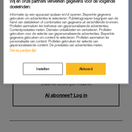
Krijg onbeperkt toegang tot alle
Wij en onze partners verwerken gegevens voor de volgende
doeleinden:
artikelen
Informatie op een apparaat opslaan en/of openen. Beperkte gegevens
gebruiken om advertenties te selecteren. Publieksgroepen begrijpen aan de
Lees LINDA.magazine online
hand van statistieken of combinaties van gegevens uit verschillende bronnen.
Profielen aanmaken ten behoeve van gepersonaliseerde advertenties.
Contentprestaties meten. Diensten ontwikkelen en verbeteren. Profielen
Geniet van te gekke winacties en
gebruiken voor de selectie van gepersonaliseerde advertenties. Beperkte
gegevens gebruiken om content te selecteren. Profielen aanmaken ter
lekkere puzzels
personalisatie van content. Profielen gebruiken ter selectie van
gepersonaliseerde content. De prestaties van advertenties meten.
Maandelijks opzegbaar
Derde partijen lijst
Instellen
Akkoord
START GRATIS MAAND
Daarna €5,95 per maand
Al abonnee? Log in