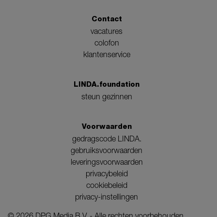
Contact
vacatures
colofon
klantenservice
LINDA.foundation
steun gezinnen
Voorwaarden
gedragscode LINDA.
gebruiksvoorwaarden
leveringsvoorwaarden
privacybeleid
cookiebeleid
privacy-instellingen
©
2026
DPG Media B.V. - Alle rechten voorbehouden