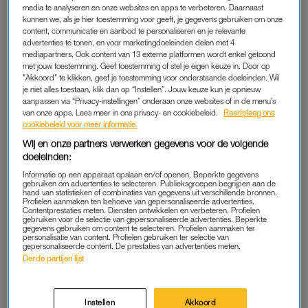
ben ik nog nooit met iemand
erachter hoe slecht ik er
media te analyseren en onze websites en apps te verbeteren. Daarnaast
geweest die niet kon
tegen kan als ik mensen niet
kunnen we, als je hier toestemming voor geeft, je gegevens gebruiken om onze
dansen'
kan vertrouwen'
content, communicatie en aanbod te personaliseren en je relevante
advertenties te tonen, en voor marketingdoeleinden delen met 4
mediapartners. Ook content van 13 externe platformen wordt enkel getoond
ADVERTORIAL
PORTRETTEN
met jouw toestemming. Geef toestemming of stel je eigen keuze in. Door op
Zin om te bingen? Déze
Je kind verliezen na een
"Akkoord" te klikken, geef je toestemming voor onderstaande doeleinden. Wil
(iconische) queer series
verkeerde xtc-pil: ‘De pijn
je niet alles toestaan, klik dan op “Instellen”. Jouw keuze kun je opnieuw
verdienen een plek op je
van het gemis wordt alleen
aanpassen via “Privacy-instellingen” onderaan onze websites of in de menu’s
kijklijst
maar erger'
van onze apps. Lees meer in ons privacy- en cookiebeleid.
Raadpleeg ons
cookiebeleid voor meer informatie.
Wij en onze partners verwerken gegevens voor de volgende
ACHTERGROND
SANDER DE HOSSON
doeleinden:
'Vrouwen wees trots op je
'Aya is een vlotte naam voor
borsten: vier de tiet'
een gruwelijk gegeven'
Informatie op een apparaat opslaan en/of openen. Beperkte gegevens
gebruiken om advertenties te selecteren. Publieksgroepen begrijpen aan de
hand van statistieken of combinaties van gegevens uit verschillende bronnen.
Profielen aanmaken ten behoeve van gepersonaliseerde advertenties.
ADVERTORIAL
SANDER DE HOSSON
Contentprestaties meten. Diensten ontwikkelen en verbeteren. Profielen
Amaya zat vast op Madeira
‘Op deze ogenschijnlijk
gebruiken voor de selectie van gepersonaliseerde advertenties. Beperkte
gegevens gebruiken om content te selecteren. Profielen aanmaken ter
door noodweer: 'We zaten
gewone avond danst ze voor
personalisatie van content. Profielen gebruiken ter selectie van
op de grond tussen
de laatste keer, en het is
gepersonaliseerde content. De prestaties van advertenties meten.
honderden gestrande
fenomenaal’
Derde partijen lijst
reizigers'
9 VRAGEN AAN
VRIJPARTIJ
Instellen
Akkoord