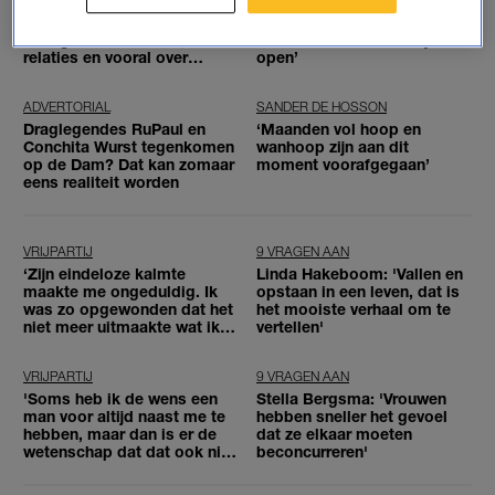
Will Koopman: 'De kracht
‘Hij trok me op de grond, op
van Oogappels? Het gaat
mijn knieën, ik gespte zijn
over gewone mensen, over
broek los en maakte zijn rits
relaties en vooral over
open’
gedoe met pubers'
ADVERTORIAL
SANDER DE HOSSON
Draglegendes RuPaul en
‘Maanden vol hoop en
Conchita Wurst tegenkomen
wanhoop zijn aan dit
op de Dam? Dat kan zomaar
moment voorafgegaan’
eens realiteit worden
VRIJPARTIJ
9 VRAGEN AAN
‘Zijn eindeloze kalmte
Linda Hakeboom: 'Vallen en
maakte me ongeduldig. Ik
opstaan in een leven, dat is
was zo opgewonden dat het
het mooiste verhaal om te
niet meer uitmaakte wat ik
vertellen'
tussen mijn benen kreeg'
VRIJPARTIJ
9 VRAGEN AAN
'Soms heb ik de wens een
Stella Bergsma: 'Vrouwen
man voor altijd naast me te
hebben sneller het gevoel
hebben, maar dan is er de
dat ze elkaar moeten
wetenschap dat dat ook niet
beconcurreren'
alles is'