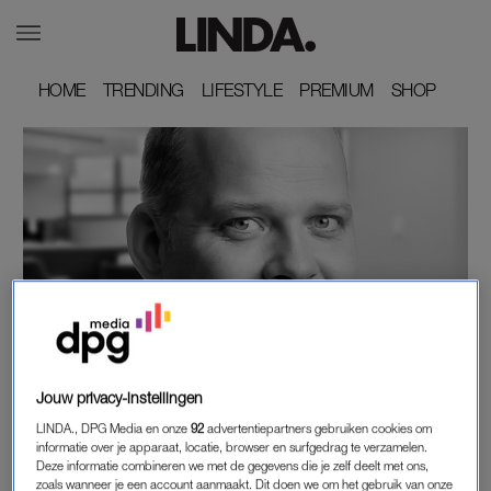
HOME
HOME
TRENDING
TRENDING
LIFESTYLE
LIFESTYLE
PREMIUM
PREMIUM
SHOP
SHOP
SANDER DE HOSSON
'IK BESEF DAT IK EEN VAN DE LAATSTEN BEN
DIE TEGEN HEM SPREEKT: HIJ ZAL ALLEEN
Jouw privacy-instellingen
STERVEN'
LINDA., DPG Media en onze
92
advertentiepartners gebruiken cookies om
informatie over je apparaat, locatie, browser en surfgedrag te verzamelen.
9 VRAGEN AAN
9 VRAGEN AAN
Deze informatie combineren we met de gegevens die je zelf deelt met ons,
Kiefer Zwart: 'Eerlijk gezegd
Barbara Sloesen: 'Ik kwam
zoals wanneer je een account aanmaakt. Dit doen we om het gebruik van onze