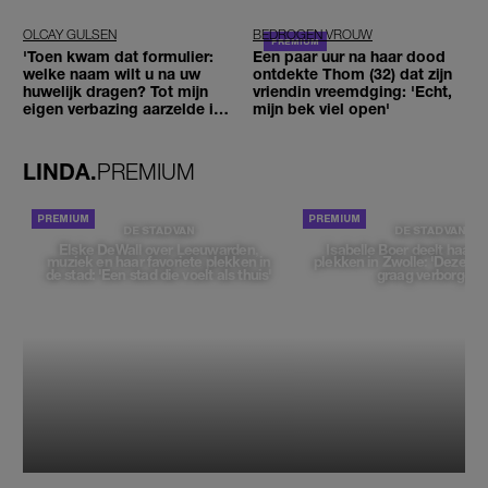
ogen'
OLCAY GULSEN
BEDROGEN VROUW
'Toen kwam dat formulier:
Een paar uur na haar dood
welke naam wilt u na uw
ontdekte Thom (32) dat zijn
huwelijk dragen? Tot mijn
vriendin vreemdging: 'Echt,
eigen verbazing aarzelde ik
mijn bek viel open'
geen moment'
LINDA.
PREMIUM
DE STAD VAN
DE STAD VAN
Elske DeWall over Leeuwarden,
Isabelle Boer deelt haar f
muziek en haar favoriete plekken in
plekken in Zwolle: 'Deze pl
de stad: 'Een stad die voelt als thuis'
graag verborgen'