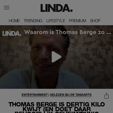
HOME
HOME
TRENDING
TRENDING
LIFESTYLE
LIFESTYLE
PREMIUM
PREMIUM
SHOP
SHOP
ENTERTAINMENT
|
GELEZEN BIJ DE TANDARTS
THOMAS BERGE IS DERTIG KILO
KWIJT (EN DOET DAAR