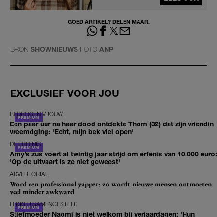
GOED ARTIKEL? DELEN MAAR.
BRON
SHOWNIEUWS
FOTO
ANP
EXCLUSIEF VOOR JOU
BEDROGEN VROUW
Een paar uur na haar dood ontdekte Thom (32) dat zijn vriendin
vreemdging: 'Echt, mijn bek viel open'
DE ERFENIS
Amy’s zus voert al twintig jaar strijd om erfenis van 10.000 euro:
'Op de uitvaart is ze niet geweest'
ADVERTORIAL
Word een professional yapper: zó wordt nieuwe mensen ontmoeten
veel minder awkward
LEKKER SAMENGESTELD
Stiefmoeder Naomi is niet welkom bij verjaardagen: 'Hun