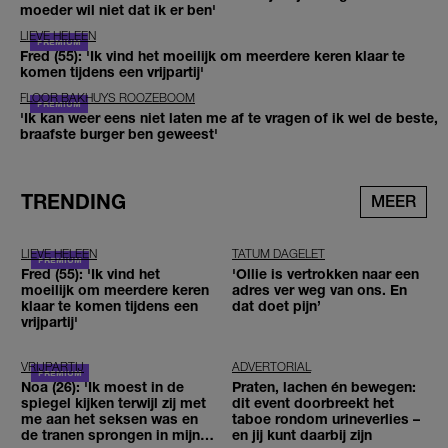
moeder wil niet dat ik er ben'
LIEVE HELEEN
Fred (55): 'Ik vind het moeilijk om meerdere keren klaar te
komen tijdens een vrijpartij'
FLOOR BAKHUYS ROOZEBOOM
'Ik kan weer eens niet laten me af te vragen of ik wel de beste,
braafste burger ben geweest'
TRENDING
MEER
LIEVE HELEEN
TATUM DAGELET
Fred (55): 'Ik vind het
'Ollie is vertrokken naar een
moeilijk om meerdere keren
adres ver weg van ons. En
klaar te komen tijdens een
dat doet pijn’
vrijpartij'
VRIJPARTIJ
ADVERTORIAL
Noa (26): 'Ik moest in de
Praten, lachen én bewegen:
spiegel kijken terwijl zij met
dit event doorbreekt het
me aan het seksen was en
taboe rondom urineverlies –
de tranen sprongen in mijn
en jij kunt daarbij zijn