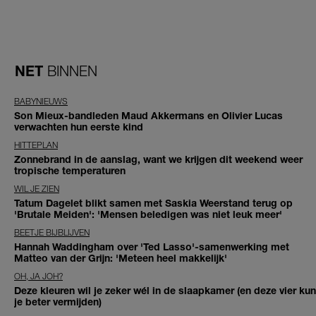
NET
BINNEN
BABYNIEUWS
Son Mieux-bandleden Maud Akkermans en Olivier Lucas
verwachten hun eerste kind
HITTEPLAN
Zonnebrand in de aanslag, want we krijgen dit weekend weer
tropische temperaturen
WIL JE ZIEN
Tatum Dagelet blikt samen met Saskia Weerstand terug op
'Brutale Meiden': 'Mensen beledigen was niet leuk meer'
BEETJE BIJBLIJVEN
Hannah Waddingham over 'Ted Lasso'-samenwerking met
Matteo van der Grijn: 'Meteen heel makkelijk'
OH, JA JOH?
Deze kleuren wil je zeker wél in de slaapkamer (en deze vier kun
je beter vermijden)