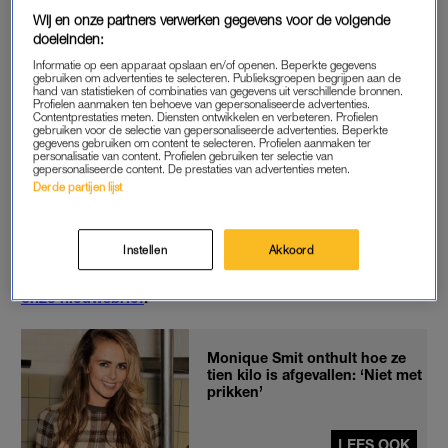
tijd voor een nieuwe aanpak. “Nu gaan we spier opbouwen”,
Wij en onze partners verwerken gegevens voor de volgende
doeleinden:
zo vertelt hij. Al houdt hij daarna gauw zijn mond. “Maar als ik
nu te veel zeg, dan heb ik het weer verklapt!”
Informatie op een apparaat opslaan en/of openen. Beperkte gegevens
gebruiken om advertenties te selecteren. Publieksgroepen begrijpen aan de
hand van statistieken of combinaties van gegevens uit verschillende bronnen.
Profielen aanmaken ten behoeve van gepersonaliseerde advertenties.
Contentprestaties meten. Diensten ontwikkelen en verbeteren. Profielen
INJECTIES
gebruiken voor de selectie van gepersonaliseerde advertenties. Beperkte
gegevens gebruiken om content te selecteren. Profielen aanmaken ter
Eén ding wil de zanger nog wel kwijt over zijn afvalrace: hij
personalisatie van content. Profielen gebruiken ter selectie van
gepersonaliseerde content. De prestaties van advertenties meten.
maakt geen gebruik van
een prik
of een ander wondermiddel.
Derde partijen lijst
“Je moet heel goed tellen wat er naar binnen gaat en weten
wat er naar buiten gaat aan energie.”
Instellen
Akkoord
Het beste van LINDA. direct in je mail?
Meld je aan voor
onze nieuwsbrief
.
Monique Smit onthult hoe ze
tien kilo is afgevallen: ‘Niet met
prikken’
LEES OOK