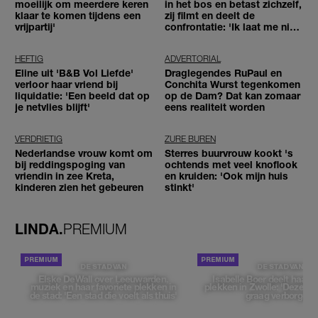
moeilijk om meerdere keren
in het bos en betast zichzelf,
klaar te komen tijdens een
zij filmt en deelt de
vrijpartij'
confrontatie: 'Ik laat me niet
tegenhouden'
HEFTIG
ADVERTORIAL
Eline uit 'B&B Vol Liefde'
Draglegendes RuPaul en
verloor haar vriend bij
Conchita Wurst tegenkomen
liquidatie: 'Een beeld dat op
op de Dam? Dat kan zomaar
je netvlies blijft'
eens realiteit worden
VERDRIETIG
ZURE BUREN
Nederlandse vrouw komt om
Sterres buurvrouw kookt 's
bij reddingspoging van
ochtends met veel knoflook
vriendin in zee Kreta,
en kruiden: 'Ook mijn huis
kinderen zien het gebeuren
stinkt'
LINDA.
PREMIUM
DE STAD VAN
DE STAD VAN
Elske DeWall over Leeuwarden,
Isabelle Boer deelt haar f
muziek en haar favoriete plekken in
plekken in Zwolle: 'Deze pl
de stad: 'Een stad die voelt als thuis'
graag verborgen'