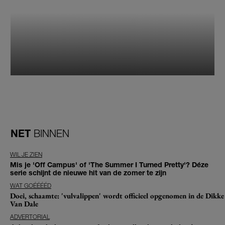
NET
BINNEN
WIL JE ZIEN
Mis je 'Off Campus' of 'The Summer I Turned Pretty'? Déze
serie schijnt de nieuwe hit van de zomer te zijn
WAT GOÉÉÉÉD
Doei, schaamte: 'vulvalippen' wordt officieel opgenomen in de Dikke
Van Dale
ADVERTORIAL