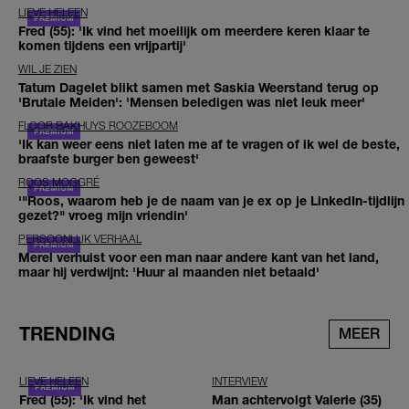
LIEVE HELEEN
Fred (55): 'Ik vind het moeilijk om meerdere keren klaar te
komen tijdens een vrijpartij'
WIL JE ZIEN
Tatum Dagelet blikt samen met Saskia Weerstand terug op
'Brutale Meiden': 'Mensen beledigen was niet leuk meer'
FLOOR BAKHUYS ROOZEBOOM
'Ik kan weer eens niet laten me af te vragen of ik wel de beste,
braafste burger ben geweest'
ROOS MOGGRÉ
'"Roos, waarom heb je de naam van je ex op je LinkedIn-tijdlijn
gezet?" vroeg mijn vriendin'
PERSOONLIJK VERHAAL
Merel verhuist voor een man naar andere kant van het land,
maar hij verdwijnt: 'Huur al maanden niet betaald'
TRENDING
MEER
LIEVE HELEEN
INTERVIEW
Fred (55): 'Ik vind het
Man achtervolgt Valerie (35)