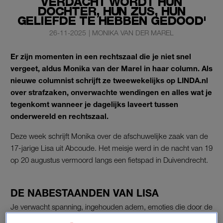
VERDACHT WORDT HUN
DOCHTER, HUN ZUS, HUN
GELIEFDE TE HEBBEN GEDOOD'
26-11-2025
|
MONIKA VAN DER MAREL
Er zijn momenten in een rechtszaal die je niet snel
vergeet, aldus Monika van der Marel in haar column. Als
nieuwe columnist schrijft ze tweewekelijks op LINDA.nl
over strafzaken, onverwachte wendingen en alles wat je
tegenkomt wanneer je dagelijks laveert tussen
onderwereld en rechtszaal.
Deze week schrijft Monika over de afschuwelijke zaak van de
17-jarige Lisa uit Abcoude. Het meisje werd in de nacht van 19
op 20 augustus vermoord langs een fietspad in Duivendrecht.
DE NABESTAANDEN VAN LISA
Je verwacht spanning, ingehouden adem, emoties die door de
kieren naar buiten sijpelen. Maar wat mij trof, bijna verblufte,