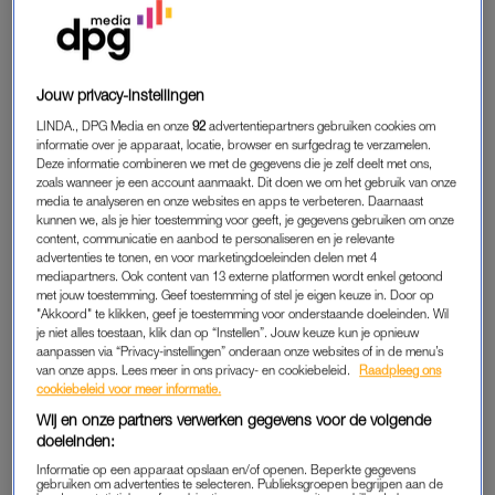
was iets anders: stilte. Een zachte, waardige, onverwoestbare
stilte. Afkomstig van de nabestaanden van Lisa.
Op enkele meters afstand zat de man die ervan wordt
Jouw privacy-instellingen
verdacht hun dochter, hun zus, hun geliefde te hebben
LINDA., DPG Media en onze
92
advertentiepartners gebruiken cookies om
gedood. Slechts een paar meter, maar een onoverbrugbare
informatie over je apparaat, locatie, browser en surfgedrag te verzamelen.
Deze informatie combineren we met de gegevens die je zelf deelt met ons,
kloof. En toch: geen schreeuw. Geen boze blik. Geen trillende
zoals wanneer je een account aanmaakt. Dit doen we om het gebruik van onze
vuist op de houten bank. Alleen aanwezigheid. Ademhalen,
media te analyseren en onze websites en apps te verbeteren. Daarnaast
kunnen we, als je hier toestemming voor geeft, je gegevens gebruiken om onze
luisteren, blijven zitten.
content, communicatie en aanbod te personaliseren en je relevante
advertenties te tonen, en voor marketingdoeleinden delen met 4
mediapartners. Ook content van 13 externe platformen wordt enkel getoond
Intens emotionele dag voor
met jouw toestemming. Geef toestemming of stel je eigen keuze in. Door op
ouders vermoorde Lisa: 'Het
"Akkoord" te klikken, geef je toestemming voor onderstaande doeleinden. Wil
verlies is immens groot'
je niet alles toestaan, klik dan op “Instellen”. Jouw keuze kun je opnieuw
aanpassen via “Privacy-instellingen” onderaan onze websites of in de menu’s
van onze apps. Lees meer in ons privacy- en cookiebeleid.
Raadpleeg ons
LEES OOK
cookiebeleid voor meer informatie.
Wij en onze partners verwerken gegevens voor de volgende
doeleinden:
‘HELP ME, STOP ALSJEBLIEFT’
Informatie op een apparaat opslaan en/of openen. Beperkte gegevens
gebruiken om advertenties te selecteren. Publieksgroepen begrijpen aan de