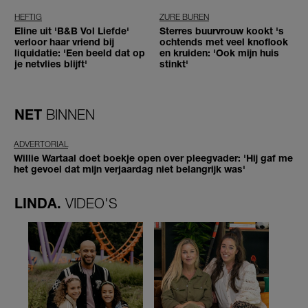
HEFTIG
ZURE BUREN
Eline uit 'B&B Vol Liefde'
Sterres buurvrouw kookt 's
verloor haar vriend bij
ochtends met veel knoflook
liquidatie: 'Een beeld dat op
en kruiden: 'Ook mijn huis
je netvlies blijft'
stinkt'
NET
BINNEN
ADVERTORIAL
Willie Wartaal doet boekje open over pleegvader: 'Hij gaf me
het gevoel dat mijn verjaardag niet belangrijk was'
LINDA.
VIDEO'S