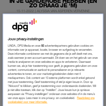
IN JE GARDEROBE HEBBEN (EN
ZO DRAAG JE 'M)
15-11-2022
|
ALYSSIA VAN ASPEREN VERVENNE
Het is zover: chef mode van bol.com Lonneke
Nooteboom geeft antwoord op al je modevragen in ‘Wat
draag ik vandaag?’. Van oversized items tot
Jouw privacy-instellingen
najaarslooks, Lonneke vertelt hoe je ze stijlt.
LINDA., DPG Media en onze
92
advertentiepartners gebruiken cookies om
Vandaag in de hoofdrol: de
two piece
.
informatie over je apparaat, locatie, browser en surfgedrag te verzamelen.
Deze informatie combineren we met de gegevens die je zelf deelt met ons,
zoals wanneer je een account aanmaakt. Dit doen we om het gebruik van onze
media te analyseren en onze websites en apps te verbeteren. Daarnaast
MODESPREEKUUR
kunnen we, als je hier toestemming voor geeft, je gegevens gebruiken om onze
content, communicatie en aanbod te personaliseren en je relevante
In een gloednieuw modespreekuur beantwoordt Lonneke
advertenties te tonen, en voor marketingdoeleinden delen met 4
Nooteboom (Chef mode bij bol.com) de modevraag van
mediapartners. Ook content van 13 externe platformen wordt enkel getoond
Femke. Namelijk: ‘Wat wordt er nou écht hot deze winter?’.
met jouw toestemming. Geef toestemming of stel je eigen keuze in. Door op
"Akkoord" te klikken, geef je toestemming voor onderstaande doeleinden. Wil
Daar hoeft Lonneke niet lang over na te denken. “Dit seizoen
je niet alles toestaan, klik dan op “Instellen”. Jouw keuze kun je opnieuw
mag een
two piece
niet ontbreken in jouw kast. Denk aan een
aanpassen via “Privacy-instellingen” onderaan onze websites of in de menu’s
van onze apps. Lees meer in ons privacy- en cookiebeleid.
Raadpleeg ons
broekpak, mantelpak of
twinset
,” legt ze uit.
cookiebeleid voor meer informatie.