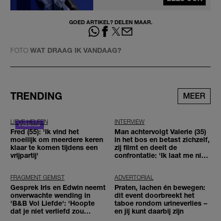
GOED ARTIKEL? DELEN MAAR.
FOTO
WAT DRAAG IK VANDAAG?
TRENDING
MEER
LIEVE HELEEN
INTERVIEW
Fred (55): 'Ik vind het
Man achtervolgt Valerie (35)
moeilijk om meerdere keren
in het bos en betast zichzelf,
klaar te komen tijdens een
zij filmt en deelt de
vrijpartij'
confrontatie: 'Ik laat me niet
tegenhouden'
FRAGMENT GEMIST
ADVERTORIAL
Gesprek Iris en Edwin neemt
Praten, lachen én bewegen:
onverwachte wending in
dit event doorbreekt het
'B&B Vol Liefde': 'Hoopte
taboe rondom urineverlies –
dat je niet verliefd zou
en jij kunt daarbij zijn
worden'