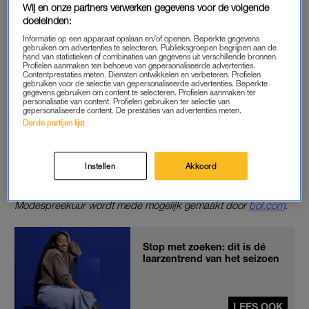
Wij en onze partners verwerken gegevens voor de volgende
doeleinden:
JIJ HEBT DE BROEK AAN
Informatie op een apparaat opslaan en/of openen. Beperkte gegevens
Mocht dat je nog niet zoveel zeggen, dan is dat natuurlijk
gebruiken om advertenties te selecteren. Publieksgroepen begrijpen aan de
hand van statistieken of combinaties van gegevens uit verschillende bronnen.
helemaal niet erg. Lonneke geeft je namelijk genoeg
Profielen aanmaken ten behoeve van gepersonaliseerde advertenties.
Contentprestaties meten. Diensten ontwikkelen en verbeteren. Profielen
voorbeelden en stylingtips om zelf aan de slag te gaan. “Ik ben
gebruiken voor de selectie van gepersonaliseerde advertenties. Beperkte
gegevens gebruiken om content te selecteren. Profielen aanmaken ter
persoonlijk fan van een broekpak. Dat kun je namelijk heel
personalisatie van content. Profielen gebruiken ter selectie van
stoer dragen, maar ook heel chic,” vertelt ze verder. Het is
gepersonaliseerde content. De prestaties van advertenties meten.
Derde partijen lijst
maar nét waar jij je het lekkerste in voelt.
Ben je benieuwd naar de tips van Lonneke Nooteboom?
Instellen
Akkoord
Bekijk hierboven de gloednieuwe aflevering.
Modespreekuur wordt mede mogelijk gemaakt door
bol.com
.
Stop met zoeken: dit is dé
laarzentrend van het seizoen
LEES OOK