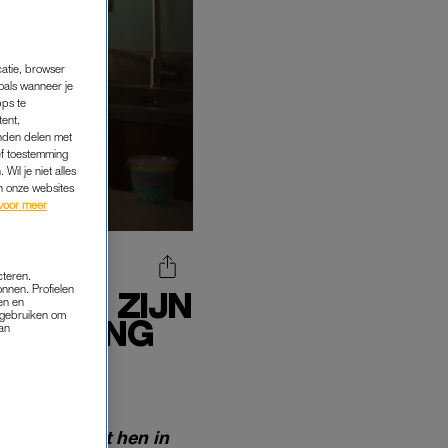
catie, browser
oals wanneer je
pps te
tent,
inden delen met
ef toestemming
Wil je niet alles
an onze websites
voor meer
cteren.
onnen. Profielen
 VOOR ZIJN
en en
s gebruiken om
CHEIDING
van
nderen en met hen in