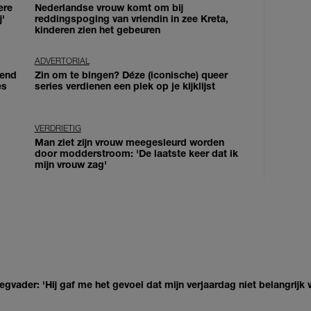
ere
Nederlandse vrouw komt om bij
j'
reddingspoging van vriendin in zee Kreta,
kinderen zien het gebeuren
ADVERTORIAL
iend
Zin om te bingen? Déze (iconische) queer
es
series verdienen een plek op je kijklijst
VERDRIETIG
Man ziet zijn vrouw meegesleurd worden
door modderstroom: 'De laatste keer dat ik
mijn vrouw zag'
egvader: 'Hij gaf me het gevoel dat mijn verjaardag niet belangrijk 