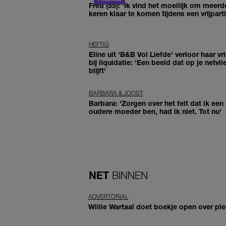
Fred (55): 'Ik vind het moeilijk om meerd
keren klaar te komen tijdens een vrijparti
HEFTIG
Eline uit 'B&B Vol Liefde' verloor haar vr
bij liquidatie: 'Een beeld dat op je netvli
blijft'
BARBARA & JOOST
Barbara: 'Zorgen over het feit dat ik een
oudere moeder ben, had ik niet. Tot nu'
NET
BINNEN
ADVERTORIAL
Willie Wartaal doet boekje open over ple