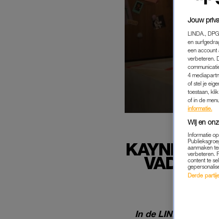
Jouw priva
LINDA., DPG
en surfgedra
een account 
verbeteren. 
communicatie
4 mediapartn
of stel je ei
toestaan, kli
of in de men
informatie.
Wij en onz
Informatie o
Publieksgroe
KAYNE (10
aanmaken ten
verbeteren. 
VADER: 
content te se
gepersonalis
Derde partijen
In de LINDA.-serie 