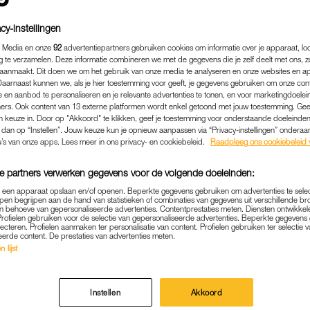
cy-instellingen
 Media en onze
92
advertentiepartners gebruiken cookies om informatie over je apparaat, lo
g te verzamelen. Deze informatie combineren we met de gegevens die je zelf deelt met ons, z
aanmaakt. Dit doen we om het gebruik van onze media te analyseren en onze websites en a
Daarnaast kunnen we, als je hier toestemming voor geeft, je gegevens gebruiken om onze con
 en aanbod te personaliseren en je relevante advertenties te tonen, en voor marketingdoele
ers. Ook content van 13 externe platformen wordt enkel getoond met jouw toestemming. Ge
gen keuze in. Door op "Akkoord" te klikken, geef je toestemming voor onderstaande doeleinden. 
k dan op “Instellen”. Jouw keuze kun je opnieuw aanpassen via “Privacy-instellingen” ondera
u’s van onze apps. Lees meer in ons privacy- en cookiebeleid.
Raadpleeg ons cookiebeleid 
e partners verwerken gegevens voor de volgende doeleinden:
BOEIEND GESPREK
|
BAKKEN MET BIZZEY
p een apparaat opslaan en/of openen. Beperkte gegevens gebruiken om advertenties te sele
pen begrijpen aan de hand van statistieken of combinaties van gegevens uit verschillende br
) BAKT SAMEN MET BIZZEY
 behoeve van gepersonaliseerde advertenties. Contentprestaties meten. Diensten ontwikkel
Profielen gebruiken voor de selectie van gepersonaliseerde advertenties. Beperkte gegeven
'ONZE BAND IS SINDS DE S
lecteren. Profielen aanmaken ter personalisatie van content. Profielen gebruiken ter selectie 
eerde content. De prestaties van advertenties meten.
HEEL STERK GEWORDEN'
 lijst
06-11-2024
|
JULIA LASSCHE
Instellen
Akkoord
Bakken met Bizzey gaat rapper Bizzey bakken met ki