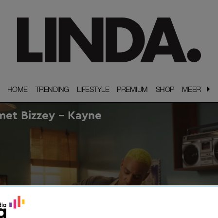
HOME
HOME
TRENDING
TRENDING
LIFESTYLE
LIFESTYLE
PREMIUM
PREMIUM
SHOP
SHOP
MEER
MEER