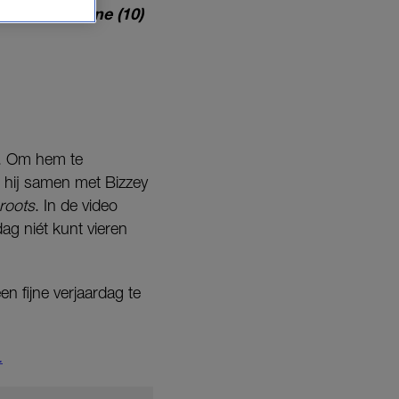
aag bakt Kayne (10)
n. Om hem te
 hij samen met Bizzey
roots
. In de video
dag niét kunt vieren
en fijne verjaardag te
.