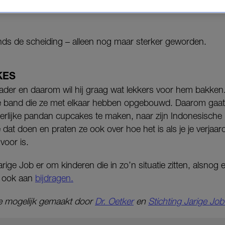
en ze iets lekkers voor een bijzonder iemand. Vand
nds de scheiding – alleen nog maar sterker geworden.
KES
n vader en daarom wil hij graag wat lekkers voor hem bakke
e band die ze met elkaar hebben opgebouwd. Daarom gaat
rlijke pandan cupcakes te maken, naar zijn Indonesische
 dat doen en praten ze ook over hoe het is als je je verjaar
voor is.
arige Job er om kinderen die in zo’n situatie zitten, alsnog e
j ook aan
bijdragen.
e mogelijk gemaakt door
Dr. Oetker
en
Stichting Jarige Job