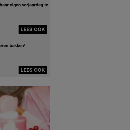
 haar eigen verjaardag te
LEES OOK
leren bakken'
LEES OOK