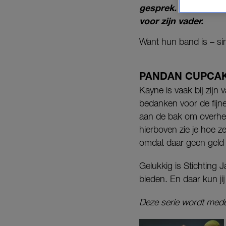
gesprek. Samen bakk
voor zijn vader.
Want hun band is – si
PANDAN CUPCA
Kayne is vaak bij zij
bedanken voor de fijn
aan de bak om overhee
hierboven zie je hoe ze
omdat daar geen geld 
Gelukkig is Stichting J
bieden. En daar kun ji
Deze serie wordt med