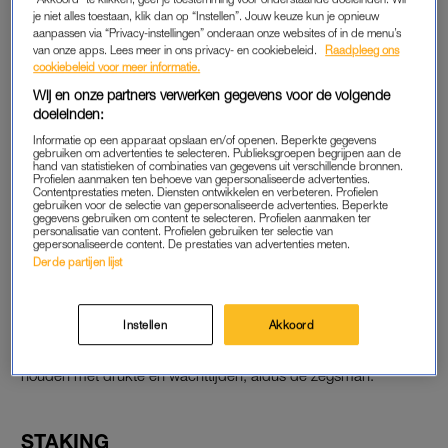
je niet alles toestaan, klik dan op “Instellen”. Jouw keuze kun je opnieuw
ketel te halen. De luchthaven meldt nu minder passagiers te
aanpassen via “Privacy-instellingen” onderaan onze websites of in de menu’s
verwachten de komende dagen.
van onze apps. Lees meer in ons privacy- en cookiebeleid.
Raadpleeg ons
cookiebeleid voor meer informatie.
Volgens een woordvoerder hebben luchtvaartmaatschappijen
Wij en onze partners verwerken gegevens voor de volgende
gehoor gegeven aan de oproep door vluchten te annuleren,
doeleinden:
om te boeken en te verplaatsen naar nabijgelegen luchthaven
Informatie op een apparaat opslaan en/of openen. Beperkte gegevens
gebruiken om advertenties te selecteren. Publieksgroepen begrijpen aan de
Rotterdam The Hague Airport.
hand van statistieken of combinaties van gegevens uit verschillende bronnen.
Profielen aanmaken ten behoeve van gepersonaliseerde advertenties.
Contentprestaties meten. Diensten ontwikkelen en verbeteren. Profielen
gebruiken voor de selectie van gepersonaliseerde advertenties. Beperkte
gegevens gebruiken om content te selecteren. Profielen aanmaken ter
SCHIPHOL
personalisatie van content. Profielen gebruiken ter selectie van
gepersonaliseerde content. De prestaties van advertenties meten.
Sommige luchtvaartmaatschappijen onderzoeken nog welke
Derde partijen lijst
vluchten op een ander moment kunnen plaatsvinden, maar de
doelstelling van Schiphol om zaterdag 3500 minder passagiers
op de luchthaven te hebben is “om en nabij gelukt”, zegt de
Instellen
Akkoord
luchthavenwoordvoerder. Reizigers moeten nog wel rekening
houden met drukte en wachttijden, aldus de zegsman.
STAKING