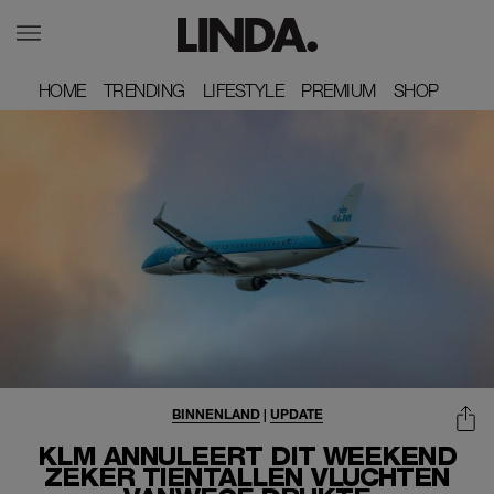
HOME
HOME
TRENDING
TRENDING
LIFESTYLE
LIFESTYLE
PREMIUM
PREMIUM
SHOP
SHOP
BINNENLAND
|
UPDATE
KLM ANNULEERT DIT WEEKEND
ZEKER TIENTALLEN VLUCHTEN