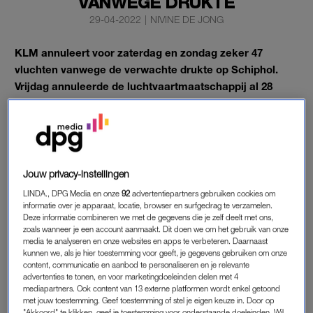
VANWEGE DRUKTE
29-04-2022
|
NIVINE DE JONG
KLM annuleert voor zaterdag en zondag zeker 47
vluchten vanwege de verwachte drukte op Schiphol.
Vrijdag annuleerde de luchtvaartmaatschappij al 28
zogeheten retourvluchten.
Met het annuleren hoopt KLM de drukte op het vliegveld
beheersbaar te houden, net als de werkdruk voor het
personeel.
Jouw privacy-instellingen
LINDA., DPG Media en onze
92
advertentiepartners gebruiken cookies om
informatie over je apparaat, locatie, browser en surfgedrag te verzamelen.
ANNULERINGEN KLM
Deze informatie combineren we met de gegevens die je zelf deelt met ons,
De maatschappij verwacht op dit moment niet meer
zoals wanneer je een account aanmaakt. Dit doen we om het gebruik van onze
media te analyseren en onze websites en apps te verbeteren. Daarnaast
annuleringen, maar sluit deze niet uit. KLM roept reizigers op
kunnen we, als je hier toestemming voor geeft, je gegevens gebruiken om onze
tijdig naar de luchthaven te komen.
content, communicatie en aanbod te personaliseren en je relevante
advertenties te tonen, en voor marketingdoeleinden delen met 4
mediapartners. Ook content van 13 externe platformen wordt enkel getoond
Luchthaven Schiphol deed eerder
het verzoek
aan
met jouw toestemming. Geef toestemming of stel je eigen keuze in. Door op
luchtvaartmaatschappijen om de druk dit weekend van de
"Akkoord" te klikken, geef je toestemming voor onderstaande doeleinden. Wil