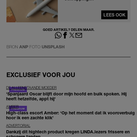
LEES OOK
GOED ARTIKEL? DELEN MAAR.
BRON
ANP
FOTO
UNSPLASH
EXCLUSIEF VOOR JOU
DE ALLEENSTAANDE MOEDER
'Spanjaard Oscar blijft door mijn hoofd en buik spoken. Hij
heeft hetzelfde, appt hij'
AMBER
High-class escort Amber: ‘Op het moment dat ik vooroverbuig
hoor ik een zachte klik’
ADVERTORIAL
Dankzij dit hightech product kregen LINDA.lezers frissere en
schonere tanden