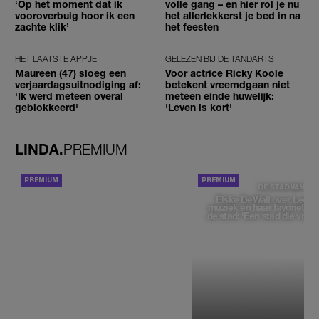
‘Op het moment dat ik
volle gang – en hier rol je nu
vooroverbuig hoor ik een
het allerlekkerst je bed in na
zachte klik’
het feesten
HET LAATSTE APPJE
GELEZEN BIJ DE TANDARTS
Maureen (47) sloeg een
Voor actrice Ricky Koole
verjaardagsuitnodiging af:
betekent vreemdgaan niet
'Ik werd meteen overal
meteen einde huwelijk:
geblokkeerd'
'Leven is kort'
LINDA.
PREMIUM
ACHTERGROND
DE STAD VAN
Elske DeWall over Leeu
muziek en haar favoriete p
de stad: 'Een stad die voelt 