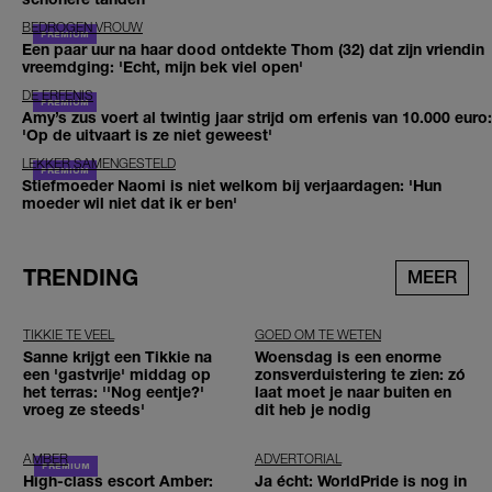
BEDROGEN VROUW
Een paar uur na haar dood ontdekte Thom (32) dat zijn vriendin
vreemdging: 'Echt, mijn bek viel open'
DE ERFENIS
Amy’s zus voert al twintig jaar strijd om erfenis van 10.000 euro:
'Op de uitvaart is ze niet geweest'
LEKKER SAMENGESTELD
Stiefmoeder Naomi is niet welkom bij verjaardagen: 'Hun
moeder wil niet dat ik er ben'
TRENDING
MEER
TIKKIE TE VEEL
GOED OM TE WETEN
Sanne krijgt een Tikkie na
Woensdag is een enorme
een 'gastvrije' middag op
zonsverduistering te zien: zó
het terras: ''Nog eentje?'
laat moet je naar buiten en
vroeg ze steeds'
dit heb je nodig
AMBER
ADVERTORIAL
High-class escort Amber:
Ja écht: WorldPride is nog in