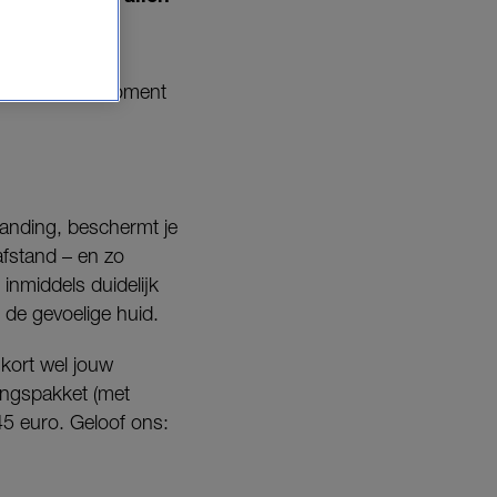
an is dít het moment
randing, beschermt je
afstand – en zo
nmiddels duidelijk
r de gevoelige huid.
kort wel jouw
ingspakket (met
 45 euro. Geloof ons: