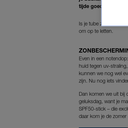
tijde goed bescherm
Is je tube zonnebrand 
om op te letten.
ZONBESCHERMI
Even in een notendop:
huid tegen uv-stralin
kunnen we nog wel eve
zijn. Nu nog iets vinde
Dan komen we uit bij 
geluksdag, want je ma
SPF50-stick – die excl
daar kom je de zomer 