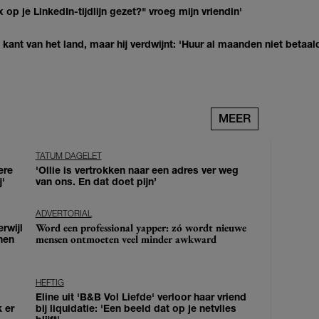
op je LinkedIn-tijdlijn gezet?" vroeg mijn vriendin'
kant van het land, maar hij verdwijnt: 'Huur al maanden niet betaal
MEER
TATUM DAGELET
ere
'Ollie is vertrokken naar een adres ver weg
j'
van ons. En dat doet pijn’
ADVERTORIAL
Word een professional yapper: zó wordt nieuwe
erwijl
mensen ontmoeten veel minder awkward
nen
HEFTIG
Eline uit 'B&B Vol Liefde' verloor haar vriend
k er
bij liquidatie: 'Een beeld dat op je netvlies