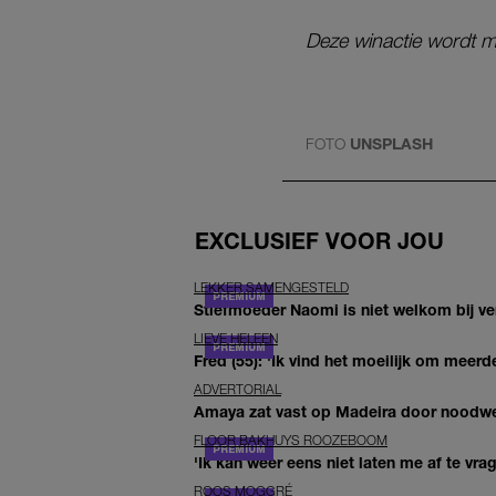
Deze winactie wordt m
FOTO
UNSPLASH
EXCLUSIEF VOOR JOU
LEKKER SAMENGESTELD
Stiefmoeder Naomi is niet welkom bij ver
LIEVE HELEEN
Fred (55): 'Ik vind het moeilijk om meerde
ADVERTORIAL
Amaya zat vast op Madeira door noodwee
FLOOR BAKHUYS ROOZEBOOM
'Ik kan weer eens niet laten me af te vr
ROOS MOGGRÉ