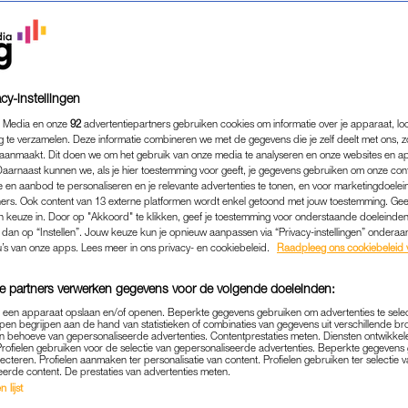
cy-instellingen
 Media en onze
92
advertentiepartners gebruiken cookies om informatie over je apparaat, lo
g te verzamelen. Deze informatie combineren we met de gegevens die je zelf deelt met ons, z
aanmaakt. Dit doen we om het gebruik van onze media te analyseren en onze websites en a
Daarnaast kunnen we, als je hier toestemming voor geeft, je gegevens gebruiken om onze con
 en aanbod te personaliseren en je relevante advertenties te tonen, en voor marketingdoele
ers. Ook content van 13 externe platformen wordt enkel getoond met jouw toestemming. Ge
gen keuze in. Door op "Akkoord" te klikken, geef je toestemming voor onderstaande doeleinden. 
BEAUTY
|
WINNEN
k dan op “Instellen”. Jouw keuze kun je opnieuw aanpassen via “Privacy-instellingen” ondera
 EVEN GOED UIT: MAAK MA
u’s van onze apps. Lees meer in ons privacy- en cookiebeleid.
Raadpleeg ons cookiebeleid 
500(!) KEER KANS OP EEN
e partners verwerken gegevens voor de volgende doeleinden:
ZONBESCHERMINGSPAKKE
p een apparaat opslaan en/of openen. Beperkte gegevens gebruiken om advertenties te sele
pen begrijpen aan de hand van statistieken of combinaties van gegevens uit verschillende br
 behoeve van gepersonaliseerde advertenties. Contentprestaties meten. Diensten ontwikkel
Profielen gebruiken voor de selectie van gepersonaliseerde advertenties. Beperkte gegeven
ren is, weet je ondertussen waarschijnlijk wel. Want 
lecteren. Profielen aanmaken ter personalisatie van content. Profielen gebruiken ter selectie 
eerde content. De prestaties van advertenties meten.
aar onze huid toch écht iets minder. Een flinke dosi
 lijst
us allesbehalve overbodige luxe. Zo ben én blijf je 