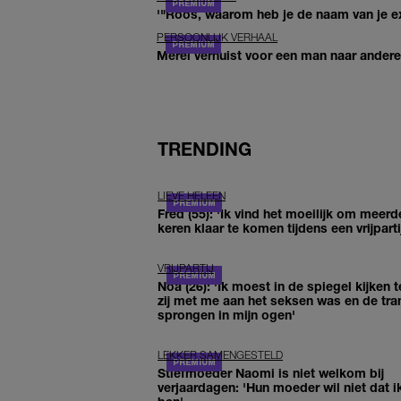
'"Roos, waarom heb je de naam van je ex 
PERSOONLIJK VERHAAL
Merel verhuist voor een man naar andere 
TRENDING
LIEVE HELEEN
Fred (55): 'Ik vind het moeilijk om meerd
keren klaar te komen tijdens een vrijparti
VRIJPARTIJ
Noa (26): 'Ik moest in de spiegel kijken t
zij met me aan het seksen was en de tra
sprongen in mijn ogen'
LEKKER SAMENGESTELD
Stiefmoeder Naomi is niet welkom bij
verjaardagen: 'Hun moeder wil niet dat i