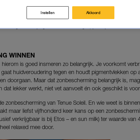
d.
Instellen
Akkoord
nét leeg of heb je geen zin in dure grapjes bij de kassa? D
NG WINNEN
 hierom is goed insmeren zo belangrijk. Je voorkomt verb
g, gaat huidveroudering tegen en houdt pigmentvlekken op 
n doorgaan. Maar dat zonbescherming belangrijk is, mag i
n dat lekker werkt, niet vet aanvoelt én ook geschikt is voo
de zonbescherming van Tenue Soleil. En wie weet is binnen
akt maar liefst vijfhonderd keer kans op een zonbescherm
usief verkrijgbaar is bij Etos – en sun milk) ter waarde van
heel relaxed mee door.