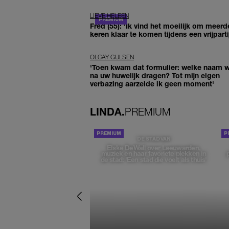
LIEVE HELEEN
Fred (55): 'Ik vind het moeilijk om meerd
keren klaar te komen tijdens een vrijparti
OLCAY GULSEN
'Toen kwam dat formulier: welke naam wi
na uw huwelijk dragen? Tot mijn eigen
verbazing aarzelde ik geen moment'
LINDA.
PREMIUM
DE STAD VAN
Elske DeWall over Leeuwarden,
muziek en haar favoriete plekken in
de stad: 'Een stad die voelt als thuis'