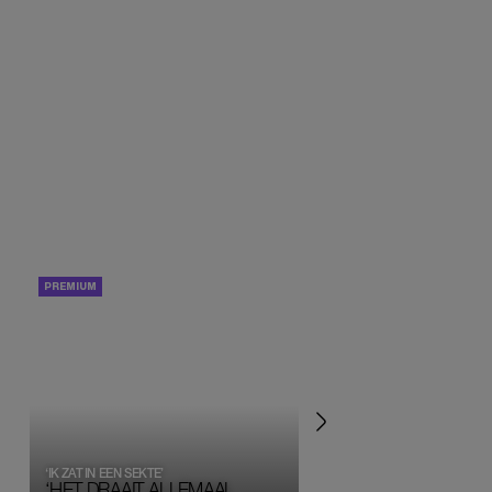
PORTRETTEN
PERSOONLIJK VERHA
‘IK ZAT IN EEN SEKTE’
‘HET DRAAIT ALLEMAAL