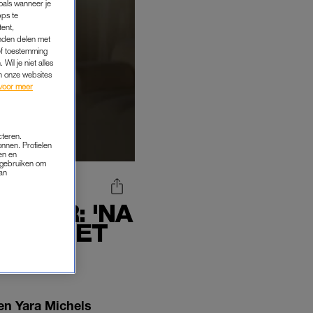
oals wanneer je
pps te
tent,
inden delen met
ef toestemming
Wil je niet alles
an onze websites
voor meer
cteren.
onnen. Profielen
en en
s gebruiken om
van
ANKER: 'NA
IJER MET
en Yara Michels