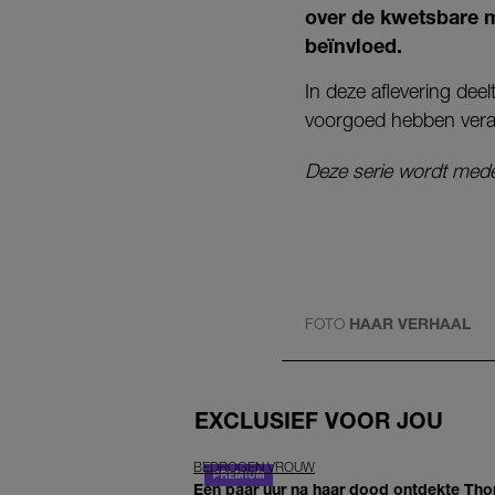
over de kwetsbare m
beïnvloed.
In deze aflevering dee
voorgoed hebben veran
Deze serie wordt med
FOTO
HAAR VERHAAL
EXCLUSIEF VOOR JOU
BEDROGEN VROUW
Een paar uur na haar dood ontdekte Thom 