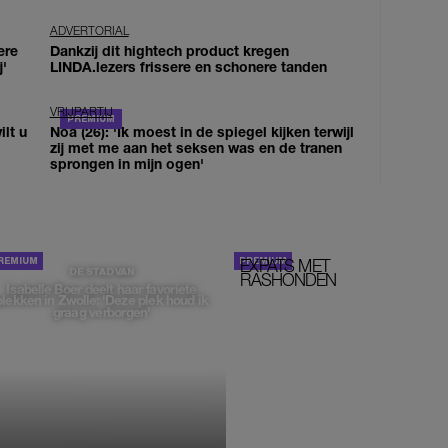
ADVERTORIAL
ere
Dankzij dit hightech product kregen
j'
LINDA.lezers frissere en schonere tanden
VRIJPARTIJ
lt u
Noa (26): 'Ik moest in de spiegel kijken terwijl
zij met me aan het seksen was en de tranen
sprongen in mijn ogen'
EXPATS MET
STOM!
DE STAD VAN
RASHONDEN
Isabelle Boer deelt haar favoriete
plekken in Zwolle: 'Deze plek houd ik
graag verborgen'