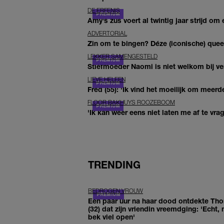
DE ERFENIS
Amy’s zus voert al twintig jaar strijd om 
ADVERTORIAL
Zin om te bingen? Déze (iconische) queer 
LEKKER SAMENGESTELD
Stiefmoeder Naomi is niet welkom bij ver
LIEVE HELEEN
Fred (55): 'Ik vind het moeilijk om meerde
FLOOR BAKHUYS ROOZEBOOM
'Ik kan weer eens niet laten me af te vr
TRENDING
BEDROGEN VROUW
Een paar uur na haar dood ontdekte Th
(32) dat zijn vriendin vreemdging: 'Echt, 
bek viel open'