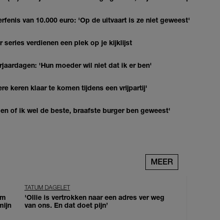
erfenis van 10.000 euro: 'Op de uitvaart is ze niet geweest'
series verdienen een plek op je kijklijst
jaardagen: 'Hun moeder wil niet dat ik er ben'
re keren klaar te komen tijdens een vrijpartij'
agen of ik wel de beste, braafste burger ben geweest'
MEER
TATUM DAGELET
om
'Ollie is vertrokken naar een adres ver weg
mijn
van ons. En dat doet pijn’