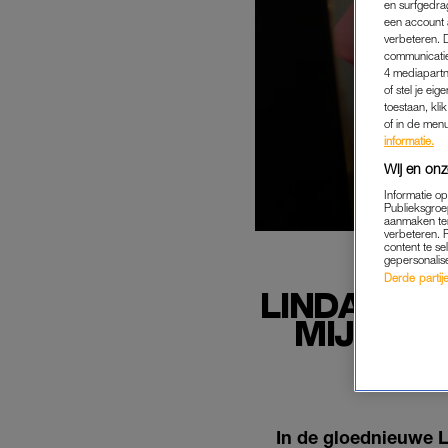
en surfgedra
een account 
verbeteren. 
communicatie
4 mediapartn
of stel je ei
toestaan, kli
of in de men
informatie.
Wij en onz
Informatie o
Publieksgroe
aanmaken ten
verbeteren. 
content te se
gepersonalis
Derde partijen
LINDA HAK
MIJN DI
In de gloednieuwe 