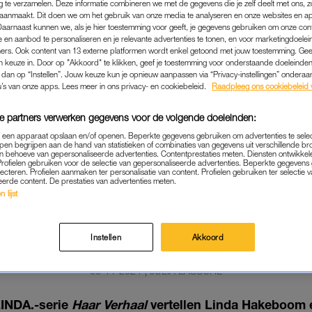
g te verzamelen. Deze informatie combineren we met de gegevens die je zelf deelt met ons, z
aanmaakt. Dit doen we om het gebruik van onze media te analyseren en onze websites en a
Daarnaast kunnen we, als je hier toestemming voor geeft, je gegevens gebruiken om onze con
 en aanbod te personaliseren en je relevante advertenties te tonen, en voor marketingdoele
ers. Ook content van 13 externe platformen wordt enkel getoond met jouw toestemming. Ge
gen keuze in. Door op "Akkoord" te klikken, geef je toestemming voor onderstaande doeleinden. 
k dan op “Instellen”. Jouw keuze kun je opnieuw aanpassen via “Privacy-instellingen” ondera
u’s van onze apps. Lees meer in ons privacy- en cookiebeleid.
Raadpleeg ons cookiebeleid 
e partners verwerken gegevens voor de volgende doeleinden:
p een apparaat opslaan en/of openen. Beperkte gegevens gebruiken om advertenties te sele
pen begrijpen aan de hand van statistieken of combinaties van gegevens uit verschillende br
 behoeve van gepersonaliseerde advertenties. Contentprestaties meten. Diensten ontwikkel
Profielen gebruiken voor de selectie van gepersonaliseerde advertenties. Beperkte gegeven
lecteren. Profielen aanmaken ter personalisatie van content. Profielen gebruiken ter selectie 
eerde content. De prestaties van advertenties meten.
BEAUTY
|
LINDA.
 lijst
EBOOM OVER LEVEN NA K
AGNOSE BEN IK ZOVEEL BL
Instellen
Akkoord
ALLES IN HET LEVEN’
06-11-2024
|
JULIA LASSCHE
LINDA.-serie
Haar Verhaal
vertellen Linda Hakeboom 