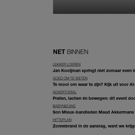
NET
BINNEN
LEKKER LOEREN
Jan Kooijman springt niet zomaar even i
GOED OM TE WETEN
Te mooi om waar te zijn? Kijk uit voor 
ADVERTORIAL
Praten, lachen én bewegen: dit event door
BABYNIEUWS
Son Mieux-bandleden Maud Akkermans en
HITTEPLAN
Zonnebrand in de aanslag, want we krij