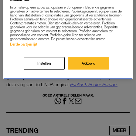
Informatie op een apparaat opslaan en/of openen. Beperkte gegevens
gebruiken om advertenties te selecteren. Publieksgroepen begrijpen aan de
Lees ook
hand van statistieken of combinaties van gegevens uit verschillende bronnen.
De thuisquarantaine van Pauline begint zijn tol te eisen: ‘Wat
Profielen aanmaken ten behoeve van gepersonaliseerde advertenties.
Contentprestaties meten. Diensten ontwikkelen en verbeteren. Profielen
een gelul zeg’
gebruiken voor de selectie van gepersonaliseerde advertenties. Beperkte
gegevens gebruiken om content te selecteren. Profielen aanmaken ter
personalisatie van content. Profielen gebruiken ter selectie van
gepersonaliseerde content. De prestaties van advertenties meten.
Derde partijen lijst
AMBULANCE
Tijdens een fietstocht met de kinderen maakt Pauline iets
heftigs mee: “Er stond een meneer die riep: ‘Bel een
Instellen
Akkoord
ambulance’. Hij trilde en wees naar zijn borst, ik ben die man
gaan helpen. Ik vond het zó eng.’ Hoe dat afliep, zie je zelf in
deze vlog van de LINDA.original
Pauline’s Peuter Parade
.
GOED ARTIKEL? DELEN MAAR.
TRENDING
MEER