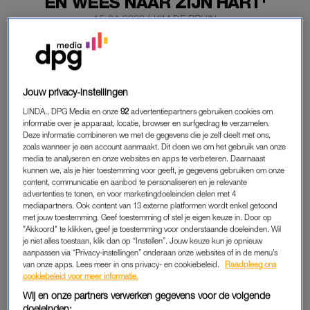
EN WEES NAAR ZIJN HART'
15-04-2020
|
KIM DE BRUIN
Twee kleine kinderen, een dagschema, je eigen werk én
het huishouden: in de nieuwe LINDA.original ‘Pauline’s
Peuter Parade’ laat Pauline Wingelaar (34) zien hoe ze
Jouw privacy-instellingen
de komende tijd haar thuisquarantaine overleeft.
LINDA., DPG Media en onze
92
advertentiepartners gebruiken cookies om
informatie over je apparaat, locatie, browser en surfgedrag te verzamelen.
Deze week kende behoorlijk wat spannende momenten.
Deze informatie combineren we met de gegevens die je zelf deelt met ons,
zoals wanneer je een account aanmaakt. Dit doen we om het gebruik van onze
media te analyseren en onze websites en apps te verbeteren. Daarnaast
kunnen we, als je hier toestemming voor geeft, je gegevens gebruiken om onze
ZIEK
content, communicatie en aanbod te personaliseren en je relevante
Één van Pauline’s kinderen is ziek. Waar dat normaal
advertenties te tonen, en voor marketingdoeleinden delen met 4
mediapartners. Ook content van 13 externe platformen wordt enkel getoond
gesproken geen probleem is, maakte ze zich nu opeens erge
met jouw toestemming. Geef toestemming of stel je eigen keuze in. Door op
zorgen: “Ik moest net een beetje huilen. Je bent meteen in
"Akkoord" te klikken, geef je toestemming voor onderstaande doeleinden. Wil
je niet alles toestaan, klik dan op “Instellen”. Jouw keuze kun je opnieuw
paniek.”
aanpassen via “Privacy-instellingen” onderaan onze websites of in de menu’s
van onze apps. Lees meer in ons privacy- en cookiebeleid.
Raadpleeg ons
Hierdoor is ook Harmen verplicht om thuis te werken en dat
cookiebeleid voor meer informatie.
leidt tot ergernissen. Pauline had net zo lekker het ritme erin
Wij en onze partners verwerken gegevens voor de volgende
zitten, komt manlief het verstoren met zijn ‘vakantiehouding’.
doeleinden: