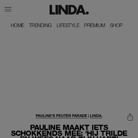
HOME
HOME
TRENDING
TRENDING
LIFESTYLE
LIFESTYLE
PREMIUM
PREMIUM
SHOP
SHOP
PAULINE'S PEUTER PARADE
|
LINDA.
PAULINE MAAKT IETS
SCHOKKENDS MEE: 'HIJ TRILDE