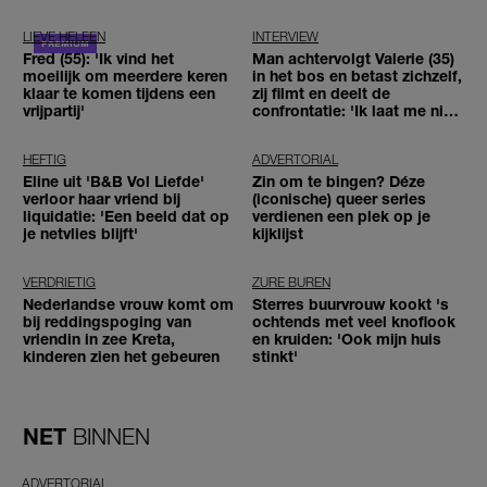
LIEVE HELEEN
INTERVIEW
Fred (55): 'Ik vind het
Man achtervolgt Valerie (35)
moeilijk om meerdere keren
in het bos en betast zichzelf,
klaar te komen tijdens een
zij filmt en deelt de
vrijpartij'
confrontatie: 'Ik laat me niet
tegenhouden'
HEFTIG
ADVERTORIAL
Eline uit 'B&B Vol Liefde'
Zin om te bingen? Déze
verloor haar vriend bij
(iconische) queer series
liquidatie: 'Een beeld dat op
verdienen een plek op je
je netvlies blijft'
kijklijst
VERDRIETIG
ZURE BUREN
Nederlandse vrouw komt om
Sterres buurvrouw kookt 's
bij reddingspoging van
ochtends met veel knoflook
vriendin in zee Kreta,
en kruiden: 'Ook mijn huis
kinderen zien het gebeuren
stinkt'
NET
BINNEN
ADVERTORIAL