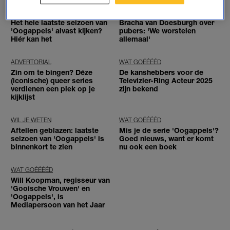
WAT GOÉÉÉÉD
PUBERPERIKELEN
Het hele laatste seizoen van
Bracha van Doesburgh over
'Oogappels' alvast kijken?
pubers: 'We worstelen
Hiér kan het
allemaal'
ADVERTORIAL
WAT GOÉÉÉÉD
Zin om te bingen? Déze
De kanshebbers voor de
(iconische) queer series
Televizier-Ring Acteur 2025
verdienen een plek op je
zijn bekend
kijklijst
WIL JE WETEN
WAT GOÉÉÉÉD
Aftellen geblazen: laatste
Mis je de serie 'Oogappels'?
seizoen van 'Oogappels' is
Goed nieuws, want er komt
binnenkort te zien
nu ook een boek
WAT GOÉÉÉÉD
Will Koopman, regisseur van
'Gooische Vrouwen' en
'Oogappels', is
Mediapersoon van het Jaar