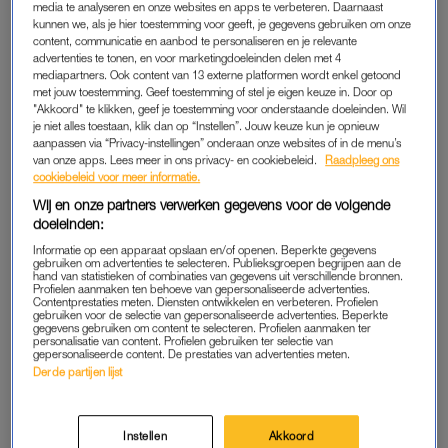
media te analyseren en onze websites en apps te verbeteren. Daarnaast
NIEUWS
MOET JE EVEN ZIEN
kunnen we, als je hier toestemming voor geeft, je gegevens gebruiken om onze
Einde van 'Oogappels' zorgt
Actrice Malou Gorter neemt
content, communicatie en aanbod te personaliseren en je relevante
voor tranen met tuiten:
met foto's afscheid van
advertenties te tonen, en voor marketingdoeleinden delen met 4
'Prachtige slotzinnen van
'Oogappels': 'Merel ach
mediapartners. Ook content van 13 externe platformen wordt enkel getoond
Merel'
Merel, ik zal haar missen'
met jouw toestemming. Geef toestemming of stel je eigen keuze in. Door op
"Akkoord" te klikken, geef je toestemming voor onderstaande doeleinden. Wil
je niet alles toestaan, klik dan op “Instellen”. Jouw keuze kun je opnieuw
WIL JE ZIEN
BEKEND
aanpassen via “Privacy-instellingen” onderaan onze websites of in de menu’s
Tatum Dagelet blikt samen
Will Koopman moest
van onze apps. Lees meer in ons privacy- en cookiebeleid.
Raadpleeg ons
met Saskia Weerstand terug
'verschrikkelijk huilen' bij
cookiebeleid voor meer informatie.
op 'Brutale Meiden':
laatste 'Oogappels': 'Het is
'Mensen beledigen was niet
echt voorbij'
Wij en onze partners verwerken gegevens voor de volgende
leuk meer'
doeleinden:
MOET JE EVEN ZIEN
BEKEND
Informatie op een apparaat opslaan en/of openen. Beperkte gegevens
gebruiken om advertenties te selecteren. Publieksgroepen begrijpen aan de
Laatste seizoen
Will Koopman heeft veel
hand van statistieken of combinaties van gegevens uit verschillende bronnen.
'Oogappels': zó zijn de
gehuild tijdens montage van
Profielen aanmaken ten behoeve van gepersonaliseerde advertenties.
acteurs door de jaren heen
'Oogappels': 'Alles komt
Contentprestaties meten. Diensten ontwikkelen en verbeteren. Profielen
veranderd
samen'
gebruiken voor de selectie van gepersonaliseerde advertenties. Beperkte
gegevens gebruiken om content te selecteren. Profielen aanmaken ter
personalisatie van content. Profielen gebruiken ter selectie van
gepersonaliseerde content. De prestaties van advertenties meten.
ADVERTORIAL
WAT GOÉÉÉÉD
Derde partijen lijst
Jolanda reisde naar een
Het allerlaatste seizoen van
afgelegen eiland voor de
'Oogappels' is begonnen en
kust van Zuid-Australië: 'Wij
kijkers zijn wederom lyrisch:
kwamen aan, onze koffers
'Genoten'
Instellen
Akkoord
niet'