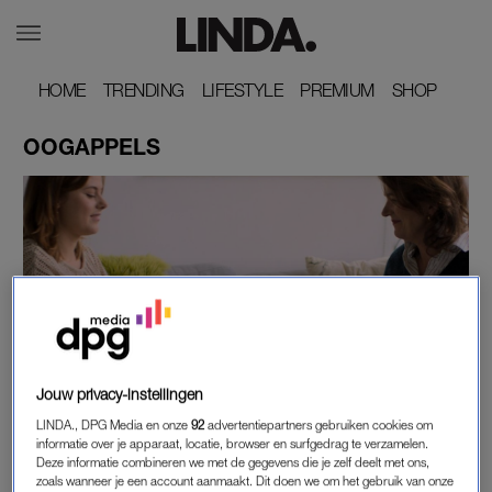
HOME
HOME
TRENDING
TRENDING
LIFESTYLE
LIFESTYLE
PREMIUM
PREMIUM
SHOP
SHOP
OOGAPPELS
Jouw privacy-instellingen
GOED NIEUWS
LINDA., DPG Media en onze
92
advertentiepartners gebruiken cookies om
WILL KOOPMAN LICHT TIP VAN DE SLUIER OP
informatie over je apparaat, locatie, browser en surfgedrag te verzamelen.
OVER VERVOLG 'OOGAPPELS'
Deze informatie combineren we met de gegevens die je zelf deelt met ons,
zoals wanneer je een account aanmaakt. Dit doen we om het gebruik van onze