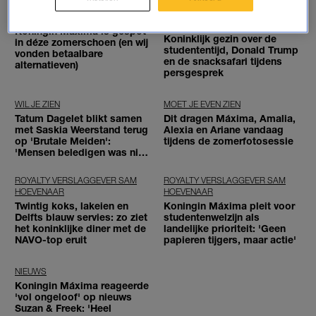
ROYALTY VERSLAGGEVER SAM
WIL JE WETEN
HOEVENAAR
Koningin Máxima is gespot
Koninklijk gezin over de
in déze zomerschoen (en wij
studententijd, Donald Trump
vonden betaalbare
en de snacksafari tijdens
alternatieven)
persgesprek
WIL JE ZIEN
MOET JE EVEN ZIEN
Tatum Dagelet blikt samen
Dit dragen Máxima, Amalia,
met Saskia Weerstand terug
Alexia en Ariane vandaag
op 'Brutale Meiden':
tijdens de zomerfotosessie
'Mensen beledigen was niet
leuk meer'
ROYALTY VERSLAGGEVER SAM
ROYALTY VERSLAGGEVER SAM
HOEVENAAR
HOEVENAAR
Twintig koks, lakeien en
Koningin Máxima pleit voor
Delfts blauw servies: zo ziet
studentenwelzijn als
het koninklijke diner met de
landelijke prioriteit: 'Geen
NAVO-top eruit
papieren tijgers, maar actie'
NIEUWS
Koningin Máxima reageerde
'vol ongeloof' op nieuws
Suzan & Freek: 'Heel