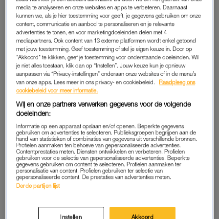
media te analyseren en onze websites en apps te verbeteren. Daarnaast
MOET JE EVEN ZIEN
WORD JE BLIJ VAN
kunnen we, als je hier toestemming voor geeft, je gegevens gebruiken om onze
Koningin Máxima verschijnt
Koningin Máxima schittert in
content, communicatie en aanbod te personaliseren en je relevante
in een prachtige rok (en deze
gouden jumpsuit (en die is
advertenties te tonen, en voor marketingdoeleinden delen met 4
betaalbare exemplaren lijken
nu te koop voor de helft van
mediapartners. Ook content van 13 externe platformen wordt enkel getoond
er verdacht veel op)
de prijs)
met jouw toestemming. Geef toestemming of stel je eigen keuze in. Door op
"Akkoord" te klikken, geef je toestemming voor onderstaande doeleinden. Wil
ADVERTORIAL
WIL JE WETEN
je niet alles toestaan, klik dan op “Instellen”. Jouw keuze kun je opnieuw
Jolanda reisde naar een
Máxima en Amalia
aanpassen via “Privacy-instellingen” onderaan onze websites of in de menu’s
afgelegen eiland voor de
verschijnen strak in pak op
van onze apps. Lees meer in ons privacy- en cookiebeleid.
Raadpleeg ons
kust van Zuid-Australië: 'Wij
werkbezoek in Washington
cookiebeleid voor meer informatie.
kwamen aan, onze koffers
(en hier shop je vergelijkbare
Wij en onze partners verwerken gegevens voor de volgende
niet'
items)
doeleinden:
LEKKER LOEREN
ORANJE BOVEN
Informatie op een apparaat opslaan en/of openen. Beperkte gegevens
Koningin Máxima straalt in
Koninklijke familie aanwezig
gebruiken om advertenties te selecteren. Publieksgroepen begrijpen aan de
een knalblauw broekpak
bij Grand Prix in Zandvoort
hand van statistieken of combinaties van gegevens uit verschillende bronnen.
tijdens muzikaal werkbezoek
(en dít dragen de
Profielen aanmaken ten behoeve van gepersonaliseerde advertenties.
Contentprestaties meten. Diensten ontwikkelen en verbeteren. Profielen
prinsessen)
gebruiken voor de selectie van gepersonaliseerde advertenties. Beperkte
gegevens gebruiken om content te selecteren. Profielen aanmaken ter
personalisatie van content. Profielen gebruiken ter selectie van
ADVERTORIAL
KONINKLIJK
gepersonaliseerde content. De prestaties van advertenties meten.
Draglegendes RuPaul en
Máxima en Ariane juichen
Derde partijen lijst
Conchita Wurst tegenkomen
voor Oranje - en de blouse
op de Dam? Dat kan zomaar
van de prinses shop je nu in
eens realiteit worden
de sale
Instellen
Akkoord