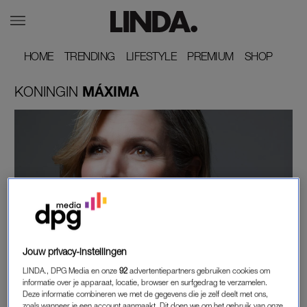
HOME
HOME
TRENDING
TRENDING
LIFESTYLE
LIFESTYLE
PREMIUM
PREMIUM
SHOP
SHOP
KONINGIN
MÁXIMA
MENTALE GEZONDHEID
Jouw privacy-instellingen
KONINGIN MÁXIMA OPENT PLATFORM OVER
MENTALE GEZONDHEID: 'PRAAT OVER WAT
LINDA., DPG Media en onze
92
advertentiepartners gebruiken cookies om
JE VOELT'
informatie over je apparaat, locatie, browser en surfgedrag te verzamelen.
Deze informatie combineren we met de gegevens die je zelf deelt met ons,
zoals wanneer je een account aanmaakt. Dit doen we om het gebruik van onze