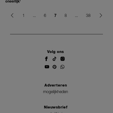
oneerlijk'
7
1
...
6
8
...
38
Volg ons
Adverteren
mogelijkheden
Nieuwsbrief