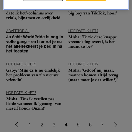
HOE DATE IK HET?
HOE DATE IK HET?
Dít zijn de best gelezen 'Hoe
Misha: 'Doe mij ook maar zo'n
date ik het'-columns over
big boy van TikTok, hoor'
trio's, bijnamen en eerlijkheid
ADVERTORIAL
HOE DATE IK HET?
Misha: 'Ik zie deze knappe
Ja écht: WorldPride is nog in
vreemdeling overal, is het
volle gang – en hier rol je nu
meant to be?'
het allerlekkerst je bed in na
het feesten
HOE DATE IK HET?
HOE DATE IK HET?
Gaby: 'Mijn ex is nu eindelijk
Misha: 'Geloof mij maar,
het probleem van z'n nieuwe
mannen komen altijd terug
vriendin'
(maar moet je dat willen?)'
HOE DATE IK HET?
Misha: 'Dus ik verdien pas
liefde wanneer ik 'genoeg' van
mezelf houd? Onzin!'
4
1
2
3
5
6
7