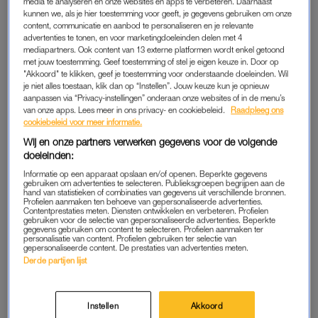
media te analyseren en onze websites en apps te verbeteren. Daarnaast
HOE DATE IK HET?
HOE DATE IK HET?
kunnen we, als je hier toestemming voor geeft, je gegevens gebruiken om onze
content, communicatie en aanbod te personaliseren en je relevante
Misha: 'Het is oké om de tijd
Misha: 'Ik moest zo vaak
te nemen om je break-up te
huilen na de seks en dit is
advertenties te tonen, en voor marketingdoeleinden delen met 4
verwerken, zelfs als dat jaren
waarom'
mediapartners. Ook content van 13 externe platformen wordt enkel getoond
duurt'
met jouw toestemming. Geef toestemming of stel je eigen keuze in. Door op
"Akkoord" te klikken, geef je toestemming voor onderstaande doeleinden. Wil
je niet alles toestaan, klik dan op “Instellen”. Jouw keuze kun je opnieuw
ADVERTORIAL
HOE DATE IK HET?
aanpassen via “Privacy-instellingen” onderaan onze websites of in de menu’s
Julia: ‘Waarom maakt seks op
Jolanda reisde naar een
van onze apps. Lees meer in ons privacy- en cookiebeleid.
Raadpleeg ons
de eerste date me ineens geen
afgelegen eiland voor de
cookiebeleid voor meer informatie.
wifey material?’
kust van Zuid-Australië: 'Wij
Wij en onze partners verwerken gegevens voor de volgende
kwamen aan, onze koffers
niet'
doeleinden:
HOE DATE IK HET?
HOE DATE IK HET?
Informatie op een apparaat opslaan en/of openen. Beperkte gegevens
gebruiken om advertenties te selecteren. Publieksgroepen begrijpen aan de
Misha: 'Hoi, mag ik mijn
Misha: 'Hij wilde me niet meer
hand van statistieken of combinaties van gegevens uit verschillende bronnen.
liefdesleven overdoen met de
aanraken tot mijn ex
Profielen aanmaken ten behoeve van gepersonaliseerde advertenties.
kennis van nu? Bedankt!'
toestemming gaf'
Contentprestaties meten. Diensten ontwikkelen en verbeteren. Profielen
gebruiken voor de selectie van gepersonaliseerde advertenties. Beperkte
gegevens gebruiken om content te selecteren. Profielen aanmaken ter
personalisatie van content. Profielen gebruiken ter selectie van
ADVERTORIAL
HOE DATE IK HET?
gepersonaliseerde content. De prestaties van advertenties meten.
Misha: 'Pas toen ik mijn relatie
Draglegendes RuPaul en
Derde partijen lijst
verbrak, leerde ik mezelf écht
Conchita Wurst tegenkomen
kennen'
op de Dam? Dat kan zomaar
eens realiteit worden
Instellen
Akkoord