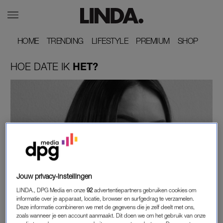
HOME
HOME
TRENDING
TRENDING
LIFESTYLE
LIFESTYLE
PREMIUM
PREMIUM
SHOP
SHOP
HOE
DATE
IK
HET?
HOE DATE IK HET?
Jouw privacy-instellingen
GABY: 'OMA WEET ZEKER DAT M'N
LINDA., DPG Media en onze
92
advertentiepartners gebruiken cookies om
OVERLEDEN OPA DEZE MAN VOOR ME
informatie over je apparaat, locatie, browser en surfgedrag te verzamelen.
GEFIXT HEEFT'
Deze informatie combineren we met de gegevens die je zelf deelt met ons,
zoals wanneer je een account aanmaakt. Dit doen we om het gebruik van onze