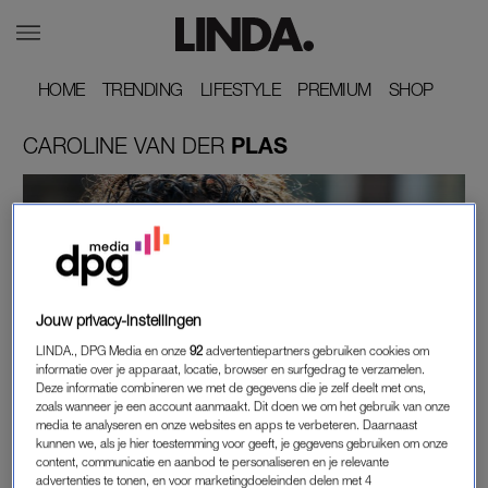
HOME
HOME
TRENDING
TRENDING
LIFESTYLE
LIFESTYLE
PREMIUM
PREMIUM
SHOP
SHOP
CAROLINE
VAN
DER
PLAS
Jouw privacy-instellingen
LINDA., DPG Media en onze
92
advertentiepartners gebruiken cookies om
informatie over je apparaat, locatie, browser en surfgedrag te verzamelen.
BEETJE BIJBLIJVEN
Deze informatie combineren we met de gegevens die je zelf deelt met ons,
VAN DER PLAS BAALT VAN 'DE SLIMSTE
zoals wanneer je een account aanmaakt. Dit doen we om het gebruik van onze
media te analyseren en onze websites en apps te verbeteren. Daarnaast
MENS' (ÉN VAN MAARTEN VAN ROSSEM): 'ZÓ
kunnen we, als je hier toestemming voor geeft, je gegevens gebruiken om onze
FLAUW!'
content, communicatie en aanbod te personaliseren en je relevante
advertenties te tonen, en voor marketingdoeleinden delen met 4