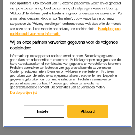
mediapartners. Ook content van 13 externe platformen wordt enkel getoond
OH, OH DEN HAAG
FOUTJE BEDANKT
met jouw toestemming. Geef toestemming of stel je eigen keuze in. Door op
Caroline van der Plas over te
Caroline van der Plas zet
"Akkoord" te klikken, geef je toestemming voor onderstaande doeleinden. Wil
laat komen voor gesprek
fout recht en Tim Hofman
je niet alles toestaan, klik dan op “Instellen”. Jouw keuze kun je opnieuw
met informateur: ‘Storm in
reageert verrast
aanpassen via “Privacy-instellingen” onderaan onze websites of in de menu’s
glas water’
van onze apps. Lees meer in ons privacy- en cookiebeleid.
Raadpleeg ons
cookiebeleid voor meer informatie.
ADVERTORIAL
LINDA.
Wij en onze partners verwerken gegevens voor de volgende
Praten, lachen én bewegen:
Fractievoorzitter BBB boos
doeleinden:
dit event doorbreekt het
op Songfestival: 'Als dikkerd
taboe rondom urineverlies –
ben ik eigenlijk niet welkom'
Informatie op een apparaat opslaan en/of openen. Beperkte gegevens
gebruiken om advertenties te selecteren. Publieksgroepen begrijpen aan de
en jij kunt daarbij zijn
hand van statistieken of combinaties van gegevens uit verschillende bronnen.
Profielen aanmaken ten behoeve van gepersonaliseerde advertenties.
Contentprestaties meten. Diensten ontwikkelen en verbeteren. Profielen
OH, OH DEN HAAG
MOET JE EVEN ZIEN
gebruiken voor de selectie van gepersonaliseerde advertenties. Beperkte
gegevens gebruiken om content te selecteren. Profielen aanmaken ter
Caroline van der Plas:
Nieuwe LuckyTV in 'Jinek'
personalisatie van content. Profielen gebruiken ter selectie van
paradijsvogel met
over onze lijsttrekkers is
gepersonaliseerde content. De prestaties van advertenties meten.
boerenverstand in de
hysterisch satirisch
Derde partijen lijst
Tweede Kamer
LINDA.
Instellen
Akkoord
Partijleider BBB gaat strijd
aan met Sylvana Simons:
'Het is geen vijandige vraag'