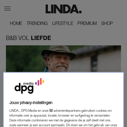
HOME
HOME
TRENDING
TRENDING
LIFESTYLE
LIFESTYLE
PREMIUM
PREMIUM
SHOP
SHOP
B&B
VOL
LIEFDE
GELEZEN BIJ DE TANDARTS
Jouw privacy-instellingen
IN DÍT PROGRAMMA WAS THIJZ' GAST
LINDA., DPG Media en onze
92
advertentiepartners gebruiken cookies om
HELENA UIT 'B&B VOL LIEFDE' AL EERDER TE
informatie over je apparaat, locatie, browser en surfgedrag te verzamelen.
ZIEN
Deze informatie combineren we met de gegevens die je zelf deelt met ons,
zoals wanneer je een account aanmaakt. Dit doen we om het gebruik van onze