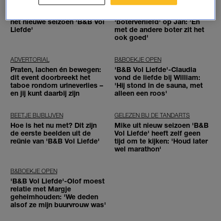
WORD JE BLIJ VAN
INTERVIEW
Dit zijn de deelnemers van
Anne van 'B&B Vol Liefde' is
het nieuwe seizoen 'B&B Vol
'boterverliefd' op Jan: 'En
Liefde'
met de andere boter zit het
ook goed'
ADVERTORIAL
B&BOEKJE OPEN
Praten, lachen én bewegen:
'B&B Vol Liefde'-Claudia
dit event doorbreekt het
vond de liefde bij William:
taboe rondom urineverlies –
'Hij stond in de sauna, met
en jij kunt daarbij zijn
alleen een roos'
BEETJE BIJBLIJVEN
GELEZEN BIJ DE TANDARTS
Hoe is het nu met? Dit zijn
Mike uit nieuw seizoen 'B&B
de eerste beelden uit de
Vol Liefde' heeft zelf geen
reünie van 'B&B Vol Liefde'
tijd om te kijken: 'Houd later
wel marathon'
B&BOEKJE OPEN
'B&B Vol Liefde'-Olof moest
relatie met Margje
geheimhouden: 'We deden
alsof ze mijn buurvrouw was'