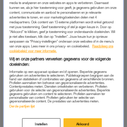
media te analyseren en onze websites en apps te verbeteren. Daarnaast
GELEZEN BIJ DE TANDARTS
B&BIJPRATEN
kunnen we, als je hier toestemming voor geeft, je gegevens gebruiken om onze
Mike uit 'B&B Vol Liefde'
B&Bijpraten: 'Zonder rijbewijs
content, communicatie en aanbod te personaliseren en je relevante
praat mond lichtjes voorbij
stuurt Iris je met het ov weer
advertenties te tonen, en voor marketingdoeleinden delen met 4
over liefdesleven
naar huis'
mediapartners. Ook content van 13 externe platformen wordt enkel getoond
met jouw toestemming. Geef toestemming of stel je eigen keuze in. Door op
"Akkoord" te klikken, geef je toestemming voor onderstaande doeleinden. Wil
ADVERTORIAL
INTERVIEW
je niet alles toestaan, klik dan op “Instellen”. Jouw keuze kun je opnieuw
Word een professional yapper:
Debbie schrijft wekelijks
aanpassen via “Privacy-instellingen” onderaan onze websites of in de menu’s
zó wordt nieuwe mensen
over 'B&B Vol Liefde': 'Paul
van onze apps. Lees meer in ons privacy- en cookiebeleid.
Raadpleeg ons
ontmoeten veel minder
en ik zijn twee tuthola's die
cookiebeleid voor meer informatie.
awkward
er klaar voor zitten'
Wij en onze partners verwerken gegevens voor de volgende
doeleinden:
FRAGMENT GEMIST
LEKKER GÊNANT
Els vraagt Robert Jan wat hij
'B&B Vol Ongemak': deze
Informatie op een apparaat opslaan en/of openen. Beperkte gegevens
van haar vindt in 'B&B Vol
hilarische imitatie van Jelka
gebruiken om advertenties te selecteren. Publieksgroepen begrijpen aan de
hand van statistieken of combinaties van gegevens uit verschillende bronnen.
Liefde': 'Valt het mee?'
van Houten en Henry van
Profielen aanmaken ten behoeve van gepersonaliseerde advertenties.
Loon moet je even zien
Contentprestaties meten. Diensten ontwikkelen en verbeteren. Profielen
gebruiken voor de selectie van gepersonaliseerde advertenties. Beperkte
gegevens gebruiken om content te selecteren. Profielen aanmaken ter
ADVERTORIAL
KIJKTIP
personalisatie van content. Profielen gebruiken ter selectie van
gepersonaliseerde content. De prestaties van advertenties meten.
Jolanda reisde naar een
Presentator Art Rooijakkers
Derde partijen lijst
afgelegen eiland voor de
over nieuw seizoen 'B&B Vol
kust van Zuid-Australië: 'Wij
Liefde': 'Het wordt heel
kwamen aan, onze koffers
anders'
niet'
Instellen
Akkoord