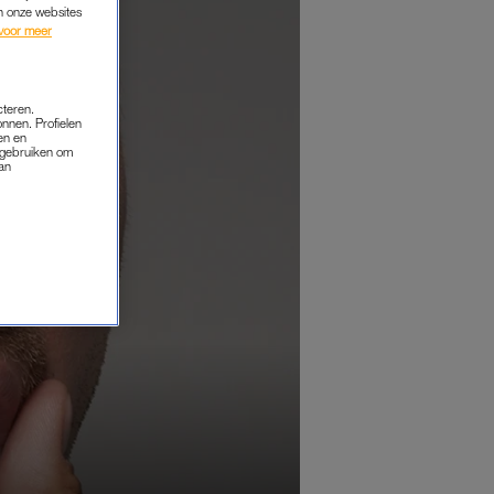
an onze websites
voor meer
cteren.
onnen. Profielen
en en
s gebruiken om
van