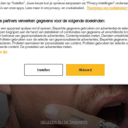
k dan op “Instellen”. Jouw keuze kun je opnieuw aanpassen via “Privacy-instellingen” ondera
u’s van onze apps. Lees meer in ons privacy- en cookiebeleid.
Raadpleeg ons cookiebeleid 
e partners verwerken gegevens voor de volgende doeleinden:
p een apparaat opslaan en/of openen. Beperkte gegevens gebruiken om advertenties te sele
pen begrijpen aan de hand van statistieken of combinaties van gegevens uit verschillende br
 behoeve van gepersonaliseerde advertenties. Contentprestaties meten. Diensten ontwikkel
Profielen gebruiken voor de selectie van gepersonaliseerde advertenties. Beperkte gegeven
lecteren. Profielen aanmaken ter personalisatie van content. Profielen gebruiken ter selectie 
eerde content. De prestaties van advertenties meten.
 lijst
Instellen
Akkoord
GELEZEN BIJ DE TANDARTS