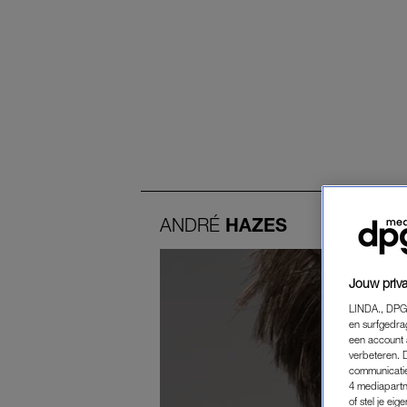
ANDRÉ
HAZES
Jouw priva
LINDA., DPG
en surfgedra
een account 
verbeteren. 
communicatie
4 mediapartn
of stel je ei