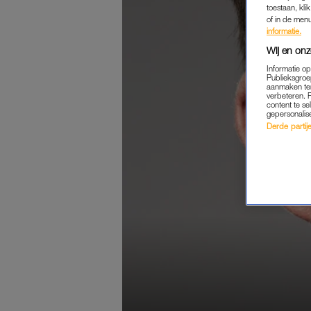
toestaan, kli
of in de men
informatie.
Wij en onz
Informatie o
Publieksgroe
aanmaken ten
verbeteren. 
content te se
gepersonalis
Derde partijen