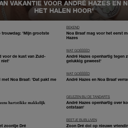
AN VAKANTIE VOOR ANDRÉ HAZES EN N
HET HALEN HOOR'
BEKEND
 trouwdag: 'Mijn grootste
Noa Braaf mag voor het eerst m
Hazes
WAT GOÉÉÉÉD
d voor de kust van Zuid-
André Hazes openhartig tegen z
niet'
gelukkig geweest'
WAT GOÉÉÉÉD
d met Noa Braaf: 'Dat pakt me
André Hazes en Noa Braaf verra
GELEZEN BIJ DE TANDARTS
eens hartstikke makkelijk
André Hazes openhartig over koms
ontstaan'
BEETJE BIJBLIJVEN
t zoontje Dré
Zoon Dré dol op nieuwe vriendin 