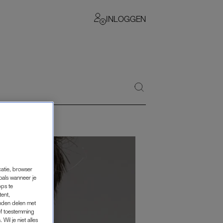
INLOGGEN
catie, browser
oals wanneer je
pps te
tent,
inden delen met
ef toestemming
Wil je niet alles