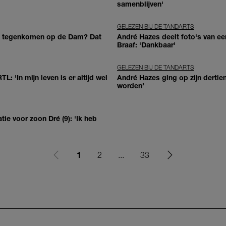
samenblijven'
GELEZEN BIJ DE TANDARTS
t tegenkomen op de Dam? Dat
André Hazes deelt foto's van e
Braaf: 'Dankbaar'
GELEZEN BIJ DE TANDARTS
TL: 'In mijn leven is er altijd wel
André Hazes ging op zijn dertie
worden’
 voor zoon Dré (9): 'Ik heb
1
2
...
33