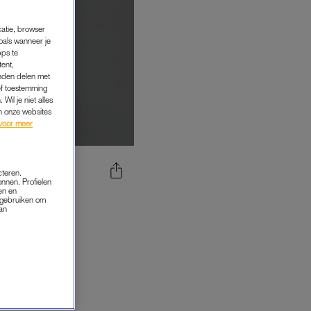
catie, browser
oals wanneer je
pps te
tent,
inden delen met
ef toestemming
Wil je niet alles
an onze websites
voor meer
cteren.
onnen. Profielen
DIE JE
en en
s gebruiken om
HEBBEN
van
'