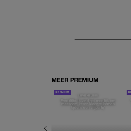
MEER PREMIUM
LIEVE HELEEN
Fred (55): 'Ik vind het moeilijk om
meerdere keren klaar te komen
tijdens een vrijpartij'