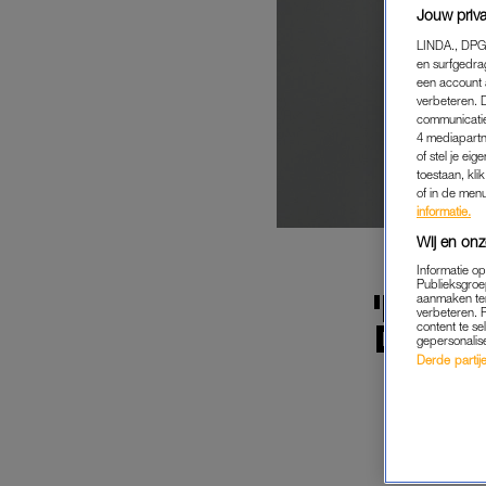
Jouw priva
LINDA., DPG
en surfgedra
een account 
verbeteren. 
communicatie
4 mediapartn
of stel je ei
toestaan, kli
of in de men
informatie.
Wij en onz
Informatie o
Publieksgroe
'MANN
aanmaken ten
verbeteren. 
DIERB
content te se
gepersonalis
Derde partijen