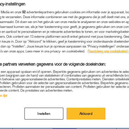
cy-instellingen
 Media en onze
92
advertentiepartners gebruiken cookies om informatie over je apparaat, lo
g te verzamelen. Deze informatie combineren we met de gegevens die je zelf deelt met ons, z
aanmaakt. Dit doen we om het gebruik van onze media te analyseren en onze websites en a
Daarnaast kunnen we, als je hier toestemming voor geeft, je gegevens gebruiken om onze con
 en aanbod te personaliseren en je relevante advertenties te tonen, en voor marketingdoele
ers. Ook content van 13 externe platformen wordt enkel getoond met jouw toestemming. Ge
gen keuze in. Door op "Akkoord" te klikken, geef je toestemming voor onderstaande doeleinden. 
k dan op “Instellen”. Jouw keuze kun je opnieuw aanpassen via “Privacy-instellingen” ondera
u’s van onze apps. Lees meer in ons privacy- en cookiebeleid.
Raadpleeg ons cookiebeleid 
e partners verwerken gegevens voor de volgende doeleinden:
PREMIUM
|
FLOOR BAKHUYS ROOZEBOOM
p een apparaat opslaan en/of openen. Beperkte gegevens gebruiken om advertenties te sele
pen begrijpen aan de hand van statistieken of combinaties van gegevens uit verschillende br
EN, VRAAG DE VROUWEN 
 behoeve van gepersonaliseerde advertenties. Contentprestaties meten. Diensten ontwikkel
Profielen gebruiken voor de selectie van gepersonaliseerde advertenties. Beperkte gegeven
AAR ZIJN EENS WAT ZE 
lecteren. Profielen aanmaken ter personalisatie van content. Profielen gebruiken ter selectie 
eerde content. De prestaties van advertenties meten.
MEEGEMAAKT. EN LUISTER
 lijst
29-08-2025
|
FLOOR BAKHUYS ROOZEBOOM
Instellen
Akkoord
PREMIUM