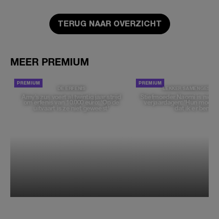
TERUG NAAR OVERZICHT
MEER PREMIUM
DE ERFENIS
LEKKER SAMENGESTE
Amy’s zus voert al twintig jaar strijd
Stiefmoeder Naomi is niet 
om erfenis van 10.000 euro: 'Op de
verjaardagen: 'Hun moeder 
uitvaart is ze niet geweest'
dat ik er ben'