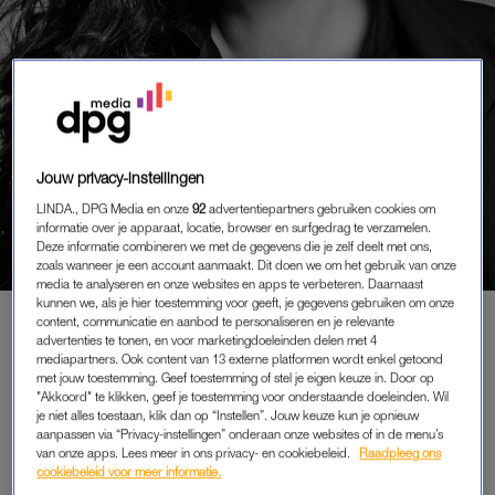
Jouw privacy-instellingen
COLUMN
CABARETIER KATINKA
LINDA., DPG Media en onze
92
advertentiepartners gebruiken cookies om
POLDERMAN: ‘SLECHT
informatie over je apparaat, locatie, browser en surfgedrag te verzamelen.
GESLAPEN OF GEWOON
Deze informatie combineren we met de gegevens die je zelf deelt met ons,
zoals wanneer je een account aanmaakt. Dit doen we om het gebruik van onze
VEERTIG JAAR?’
media te analyseren en onze websites en apps te verbeteren. Daarnaast
kunnen we, als je hier toestemming voor geeft, je gegevens gebruiken om onze
content, communicatie en aanbod te personaliseren en je relevante
advertenties te tonen, en voor marketingdoeleinden delen met 4
mediapartners. Ook content van 13 externe platformen wordt enkel getoond
PREMIUM
met jouw toestemming. Geef toestemming of stel je eigen keuze in. Door op
"Akkoord" te klikken, geef je toestemming voor onderstaande doeleinden. Wil
LEES VERDER MET
je niet alles toestaan, klik dan op “Instellen”. Jouw keuze kun je opnieuw
aanpassen via “Privacy-instellingen” onderaan onze websites of in de menu’s
PREMIUM
van onze apps. Lees meer in ons privacy- en cookiebeleid.
Raadpleeg ons
cookiebeleid voor meer informatie.