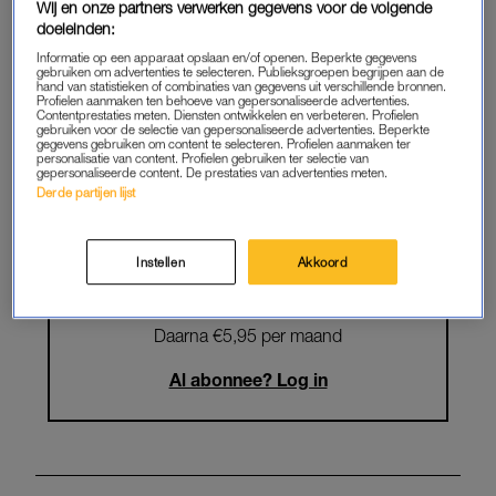
Wij en onze partners verwerken gegevens voor de volgende
Krijg onbeperkt toegang tot alle
doeleinden:
artikelen
Informatie op een apparaat opslaan en/of openen. Beperkte gegevens
gebruiken om advertenties te selecteren. Publieksgroepen begrijpen aan de
hand van statistieken of combinaties van gegevens uit verschillende bronnen.
Lees LINDA.magazine online
Profielen aanmaken ten behoeve van gepersonaliseerde advertenties.
Contentprestaties meten. Diensten ontwikkelen en verbeteren. Profielen
gebruiken voor de selectie van gepersonaliseerde advertenties. Beperkte
Geniet van te gekke winacties en
gegevens gebruiken om content te selecteren. Profielen aanmaken ter
personalisatie van content. Profielen gebruiken ter selectie van
lekkere puzzels
gepersonaliseerde content. De prestaties van advertenties meten.
Derde partijen lijst
Maandelijks opzegbaar
Instellen
Akkoord
START GRATIS MAAND
Daarna €5,95 per maand
Al abonnee? Log in