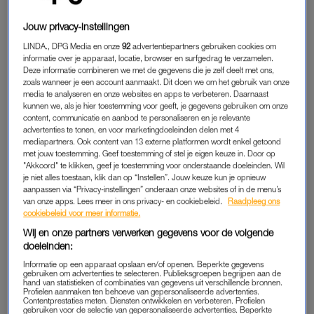
gedachtegoed van psycholoog Alfred Adler, die onder meer
Jouw privacy-instellingen
de term ‘minderwaardigheidscomplex’ bedacht. Adler is ook
LINDA., DPG Media en onze
92
advertentiepartners gebruiken cookies om
de grondlegger van de zogenoemde ‘individuele psychologie’,
informatie over je apparaat, locatie, browser en surfgedrag te verzamelen.
die ervan uitgaat dat de persoonlijkheid van de mens één
Deze informatie combineren we met de gegevens die je zelf deelt met ons,
geheel is, in plaats van de gespleten persoonlijkheid waar zijn
zoals wanneer je een account aanmaakt. Dit doen we om het gebruik van onze
media te analyseren en onze websites en apps te verbeteren. Daarnaast
tijdgenoten (zoals Freud) vaak over praatten.
kunnen we, als je hier toestemming voor geeft, je gegevens gebruiken om onze
content, communicatie en aanbod te personaliseren en je relevante
Eén van de belangrijkste dingen aan
positive discipline
is de
advertenties te tonen, en voor marketingdoeleinden delen met 4
mediapartners. Ook content van 13 externe platformen wordt enkel getoond
onderliggende gedachte dat kinderen het basisverlangen
met jouw toestemming. Geef toestemming of stel je eigen keuze in. Door op
hebben om van belang te willen zijn. De methode focust
"Akkoord" te klikken, geef je toestemming voor onderstaande doeleinden. Wil
je niet alles toestaan, klik dan op “Instellen”. Jouw keuze kun je opnieuw
daarom op het kijken naar wat het kind kan en hoe het zich
aanpassen via “Privacy-instellingen” onderaan onze websites of in de menu’s
inzet. Die positieve dingen kun je dan stimuleren. Ritchie: “Ik
van onze apps. Lees meer in ons privacy- en cookiebeleid.
Raadpleeg ons
stond ooit aan de lijn van een voetbalwedstrijd en hoorde
cookiebeleid voor meer informatie.
mensen achter me roepen: ‘Kom op, scoor een goal, anders
Wij en onze partners verwerken gegevens voor de volgende
doeleinden:
zijn we voor niks gekomen!’ Maar dat is precies wat positief
opvoeden níet is. In plaats daarvan richt je je op de inzet en
Informatie op een apparaat opslaan en/of openen. Beperkte gegevens
gebruiken om advertenties te selecteren. Publieksgroepen begrijpen aan de
zeg je bijvoorbeeld: ‘Ik zie dat je je best doet, wat goed!’”
hand van statistieken of combinaties van gegevens uit verschillende bronnen.
Profielen aanmaken ten behoeve van gepersonaliseerde advertenties.
Contentprestaties meten. Diensten ontwikkelen en verbeteren. Profielen
gebruiken voor de selectie van gepersonaliseerde advertenties. Beperkte