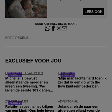
LEES OOK
GOED ARTIKEL? DELEN MAAR.
FOTO
PEXELS
EXCLUSIEF VOOR JOU
BIJZONDERE BEVALLINGEN
EDITORIAL
Michelle is bewust
'Mijn man lachte hard toen ik
alleenstaande moeder en
zei dat ik een go with the
kreeg een tweeling: ‘We
flow knutselmoeder ben'
lagen de eerste 101 dagen in
het ziekenhuis’
ZONDER EN MET
ADVERTORIAL
Relatie-issues na het krijgen
Jolanda reisde naar een
van een kind: ‘Ons hele leven
afgelegen eiland voor de