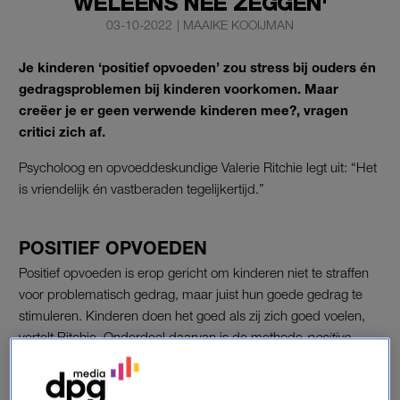
WELEENS NEE ZEGGEN'
03-10-2022
|
MAAIKE KOOIJMAN
Je kinderen ‘positief opvoeden’ zou stress bij ouders én
gedragsproblemen bij kinderen voorkomen. Maar
creëer je er geen verwende kinderen mee?, vragen
critici zich af.
Psycholoog en opvoeddeskundige Valerie Ritchie legt uit: “Het
is vriendelijk én vastberaden tegelijkertijd.”
POSITIEF OPVOEDEN
Positief opvoeden is erop gericht om kinderen niet te straffen
voor problematisch gedrag, maar juist hun goede gedrag te
stimuleren. Kinderen doen het goed als zij zich goed voelen,
vertelt Ritchie. Onderdeel daarvan is de methode
positive
discipline
.
Positive discipline
is een benadering gebaseerd op het