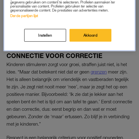
gegevens gebruiken om content te selecteren. Profielen aanmaken ter
Louise over de uitdagingen
personalisatie van content. Profielen gebruiken ter selectie van
met alcohol in de opvoeding:
gepersonaliseerde content. De prestaties van advertenties meten.
'Alcohol op zijn verjaardag of
Derde partijen lijst
niet?'
LEES OOK
Instellen
Akkoord
CONNECTIE VOOR CORRECTIE
Kinderen stimuleren zorgt voor groei, straffen juist niet, is het
idee. “Maar dat betekent niet dat er geen
grenzen
meer zijn.
Het is alleen belangrijk om vriendelijk en vastberaden tegelijk
te zijn. Je zegt niet nooit meer ‘nee’, maar je zegt het op een
positieve manier. Bijvoorbeeld: ‘Ik zie dat je lekker aan het
spelen bent én het is tijd om aan tafel te gaan.’ Eerst connectie
en dan correctie, dus: eerst begrip en dan wat er moet
gebeuren. Zonder de ‘maar’ ertussen. Zo blijf je in verbinding
met je kinderen.”
Respect is een belangrijk criterium voor positief opvoeden,