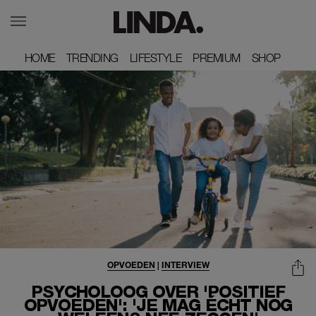
HOME
HOME
TRENDING
TRENDING
LIFESTYLE
LIFESTYLE
PREMIUM
PREMIUM
SHOP
SHOP
OPVOEDEN
|
INTERVIEW
PSYCHOLOOG OVER 'POSITIEF
OPVOEDEN': 'JE MAG ÉCHT NOG