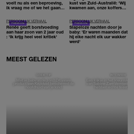
voelt nu als een beproeving,
kust van Zuid-Australië: 'Wij
ik vraag me of we het gaan
kwamen aan, onze koffers
redden'
niet'
PERSOONLIJK VERHAAL
PERSOONLIJK VERHAAL
Renée geeft borstvoeding
Slapeloze nachten door je
aan haar zoon van 2 jaar oud
baby: 'Er waren maanden dat
: 'Ik krijg heel veel kritiek'
hij elke nacht elk uur wakker
werd'
MEEST GELEZEN
GOEIE TIP
INTERVIEW
Met je baby in de zon? Dít virale
Een kijkje in het kleurrijke f
product van Kruidvat beschermt de
van Sabine Zarr-Vermeij: 'D
hoofdhuid van je kind
hebben echte feestka