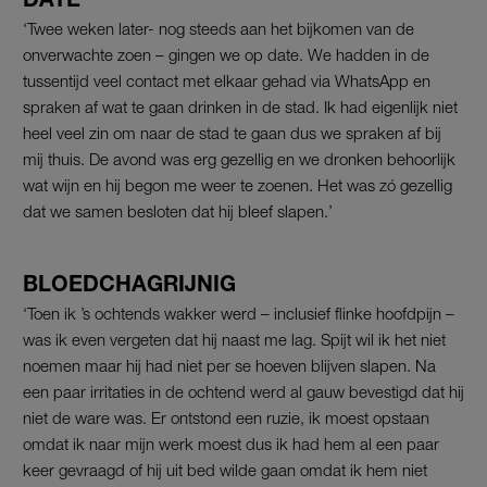
‘Twee weken later- nog steeds aan het bijkomen van de
onverwachte zoen – gingen we op date. We hadden in de
tussentijd veel contact met elkaar gehad via WhatsApp en
spraken af wat te gaan drinken in de stad. Ik had eigenlijk niet
heel veel zin om naar de stad te gaan dus we spraken af bij
mij thuis. De avond was erg gezellig en we dronken behoorlijk
wat wijn en hij begon me weer te zoenen. Het was zó gezellig
dat we samen besloten dat hij bleef slapen.’
BLOEDCHAGRIJNIG
‘Toen ik ’s ochtends wakker werd – inclusief flinke hoofdpijn –
was ik even vergeten dat hij naast me lag. Spijt wil ik het niet
noemen maar hij had niet per se hoeven blijven slapen. Na
een paar irritaties in de ochtend werd al gauw bevestigd dat hij
niet de ware was. Er ontstond een ruzie, ik moest opstaan
omdat ik naar mijn werk moest dus ik had hem al een paar
keer gevraagd of hij uit bed wilde gaan omdat ik hem niet