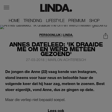
HOME
HOME
TRENDING
TRENDING
LIFESTYLE
LIFESTYLE
PREMIUM
PREMIUM
SHOP
SHOP
PERSOONLIJK
|
LINDA.
ANNES DATELEED: 'IK DRAAIDE
ME OM EN WERD METEEN
GEZOEND'
27-03-2018
|
MARLON ACHTERESCH
De jongen die Anne (22) vaag kende van Instagram,
stond ineens voor haar neus en beloofde haar de
volgende keer dat hij haar zag, meteen te zoenen. Best
stoer eigenlijk, vond Anne, dus ze gingen op date.
Maar die verliep niet bepaald soepel.
Lees ook