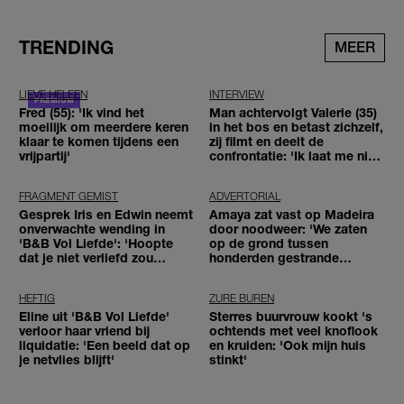
TRENDING
MEER
LIEVE HELEEN
INTERVIEW
Fred (55): 'Ik vind het
Man achtervolgt Valerie (35)
moeilijk om meerdere keren
in het bos en betast zichzelf,
klaar te komen tijdens een
zij filmt en deelt de
vrijpartij'
confrontatie: 'Ik laat me niet
tegenhouden'
FRAGMENT GEMIST
ADVERTORIAL
Gesprek Iris en Edwin neemt
Amaya zat vast op Madeira
onverwachte wending in
door noodweer: 'We zaten
'B&B Vol Liefde': 'Hoopte
op de grond tussen
dat je niet verliefd zou
honderden gestrande
worden'
reizigers'
HEFTIG
ZURE BUREN
Eline uit 'B&B Vol Liefde'
Sterres buurvrouw kookt 's
verloor haar vriend bij
ochtends met veel knoflook
liquidatie: 'Een beeld dat op
en kruiden: 'Ook mijn huis
je netvlies blijft'
stinkt'