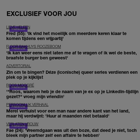
EXCLUSIEF VOOR JOU
LIEVE HELEEN
Fred (55): 'Ik vind het moeilijk om meerdere keren klaar te
komen tijdens een vrijpartij'
FLOOR BAKHUYS ROOZEBOOM
'Ik kan weer eens niet laten me af te vragen of ik wel de beste,
braafste burger ben geweest'
ADVERTORIAL
Zin om te bingen? Déze (iconische) queer series verdienen een
plek op je kijklijst
ROOS MOGGRÉ
'"Roos, waarom heb je de naam van je ex op je LinkedIn-tijdlijn
gezet?" vroeg mijn vriendin'
PERSOONLIJK VERHAAL
Merel verhuist voor een man naar andere kant van het land,
maar hij verdwijnt: 'Huur al maanden niet betaald'
VERLATEN VROUW
Fae (24): 'Vreemdgaan was uit den boze, dat deed je niet, toch
bleek mijn partner zelf een affaire te hebben'