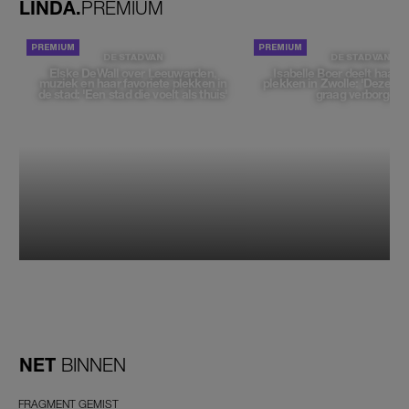
LINDA.
PREMIUM
DE STAD VAN
DE STAD VAN
Elske DeWall over Leeuwarden,
Isabelle Boer deelt haar f
muziek en haar favoriete plekken in
plekken in Zwolle: 'Deze pl
de stad: 'Een stad die voelt als thuis'
graag verborgen'
NET
BINNEN
FRAGMENT GEMIST