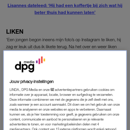
Lisannes dateleed: ‘Hij had een koffertje bij zich wat hij
beter thuis had kunnen laten’
LIKEN
‘Een jongen begon ineens mijn foto’s op Instagram te liken, hij
zag er leuk uit dus ik likete terug. Na het over en weer liken
begon hij me te volgen, waarna ik hem ging volgen. Niet lang
daarna berichtte hij me. Maar door zijn manier van praten (en
omdat hij heel veel praatte) reageerde ik weinig of helemaal
niet.’
Jouw privacy-instellingen
LINDA., DPG Media en onze
92
advertentiepartners gebruiken cookies om
CENTRAAL STATION
informatie over je apparaat, locatie, browser en surfgedrag te verzamelen.
Deze informatie combineren we met de gegevens die je zelf deelt met ons,
‘Na een lange dag werken stond ik op de trein te wachten op
zoals wanneer je een account aanmaakt. Dit doen we om het gebruik van onze
het centraal station in Amsterdam. Mijn trein kwam
media te analyseren en onze websites en apps te verbeteren. Daarnaast
kunnen we, als je hier toestemming voor geeft, je gegevens gebruiken om onze
binnenrijden en ik stapte erin. Vervolgens liep ik een knappe
content, communicatie en aanbod te personaliseren en je relevante
jongen tegen het lijf. Hij bleef me aankijken en lachte naar me.
advertenties te tonen, en voor marketingdoeleinden delen met 4
Ik vroeg me af waar ik hem van kende want hij kwam me zo
mediapartners. Ook content van 13 externe platformen wordt enkel getoond