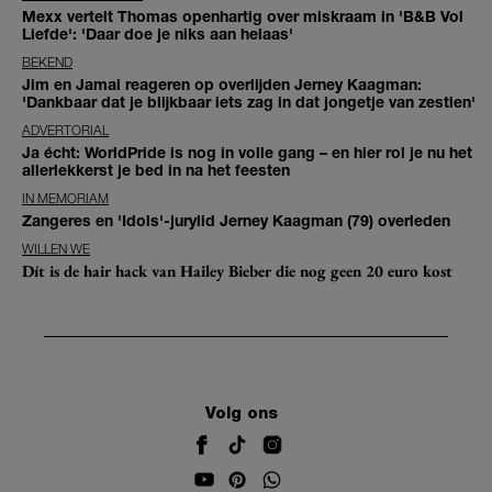
Mexx vertelt Thomas openhartig over miskraam in 'B&B Vol
Liefde': 'Daar doe je niks aan helaas'
BEKEND
Jim en Jamai reageren op overlijden Jerney Kaagman:
'Dankbaar dat je blijkbaar iets zag in dat jongetje van zestien'
ADVERTORIAL
Ja écht: WorldPride is nog in volle gang – en hier rol je nu het
allerlekkerst je bed in na het feesten
IN MEMORIAM
Zangeres en 'Idols'-jurylid Jerney Kaagman (79) overleden
WILLEN WE
Dít is de hair hack van Hailey Bieber die nog geen 20 euro kost
Volg ons