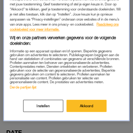
met jouw toestemming. Geef toestemming of stel je eigen keuze in. Door op
bekend voor. En toen viel het kwartje: het was de jongen van
"Akkoord" te klikken, geef je toestemming voor onderstaande doeleinden. Wil
Instagram. We kwamen aan de praat en het was oprecht
je niet alles toestaan, klik dan op “Instellen”. Jouw keuze kun je opnieuw
aanpassen via “Privacy-instellingen” onderaan onze websites of in de menu’s
gezellig. Na een tijdje kletsen zei hij opeens: “De volgende
van onze apps. Lees meer in ons privacy- en cookiebeleid.
Raadpleeg ons
keer als ik je zie zoen ik je meteen.” Ik lachte het maar een
cookiebeleid voor meer informatie.
beetje weg en dacht: dat doe je toch niet.’
Wij en onze partners verwerken gegevens voor de volgende
doeleinden:
Informatie op een apparaat opslaan en/of openen. Beperkte gegevens
ZOEN
gebruiken om advertenties te selecteren. Publieksgroepen begrijpen aan de
hand van statistieken of combinaties van gegevens uit verschillende bronnen.
‘Een paar dagen later toen ik vanaf mijn werk richting het
Profielen aanmaken ten behoeve van gepersonaliseerde advertenties.
Contentprestaties meten. Diensten ontwikkelen en verbeteren. Profielen
Leidseplein liep, hoorde ik ineens mijn naam. Ik draaide me
gebruiken voor de selectie van gepersonaliseerde advertenties. Beperkte
gegevens gebruiken om content te selecteren. Profielen aanmaken ter
om en werd – zonder dat ik überhaupt de kans had om te zien
personalisatie van content. Profielen gebruiken ter selectie van
gepersonaliseerde content. De prestaties van advertenties meten.
wie het was – meteen gezoend. Het was de jongen van
Derde partijen lijst
Instagram en de trein. Ik schrok me een ongeluk, maar toch
vond ik het stiekem ook wel wat hebben, een man die weet
wat-ie wil. Van ongemakkelijkheid begon ik te lachen en na
Instellen
Akkoord
een kort gesprek liep ik verder naar waar ik naartoe moest.’
DATE