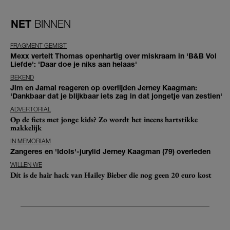
NET
BINNEN
FRAGMENT GEMIST
Mexx vertelt Thomas openhartig over miskraam in 'B&B Vol
Liefde': 'Daar doe je niks aan helaas'
BEKEND
Jim en Jamai reageren op overlijden Jerney Kaagman:
'Dankbaar dat je blijkbaar iets zag in dat jongetje van zestien'
ADVERTORIAL
Op de fiets met jonge kids? Zo wordt het ineens hartstikke
makkelijk
IN MEMORIAM
Zangeres en 'Idols'-jurylid Jerney Kaagman (79) overleden
WILLEN WE
Dít is de hair hack van Hailey Bieber die nog geen 20 euro kost