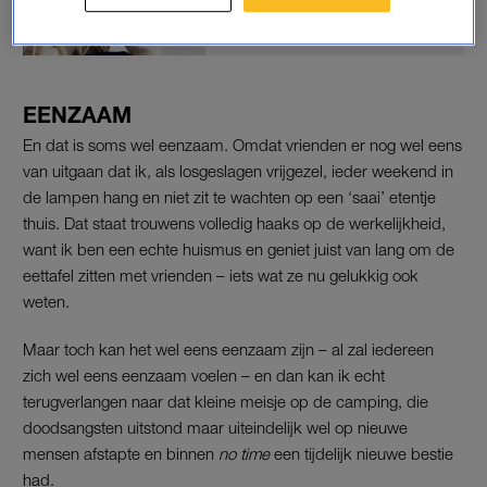
LEES OOK
EENZAAM
En dat is soms wel eenzaam. Omdat vrienden er nog wel eens
van uitgaan dat ik, als losgeslagen vrijgezel, ieder weekend in
de lampen hang en niet zit te wachten op een ‘saai’ etentje
thuis. Dat staat trouwens volledig haaks op de werkelijkheid,
want ik ben een echte huismus en geniet juist van lang om de
eettafel zitten met vrienden – iets wat ze nu gelukkig ook
weten.
Maar toch kan het wel eens eenzaam zijn – al zal iedereen
zich wel eens eenzaam voelen – en dan kan ik echt
terugverlangen naar dat kleine meisje op de camping, die
doodsangsten uitstond maar uiteindelijk wel op nieuwe
mensen afstapte en binnen
no time
een tijdelijk nieuwe bestie
had.