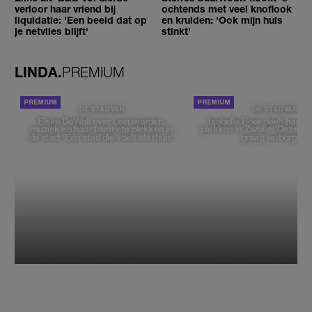
verloor haar vriend bij
ochtends met veel knoflook
liquidatie: 'Een beeld dat op
en kruiden: 'Ook mijn huis
je netvlies blijft'
stinkt'
LINDA.
PREMIUM
DE STAD VAN
DE STAD VAN
Elske DeWall over Leeuwarden,
Isabelle Boer deelt haar f
muziek en haar favoriete plekken in
plekken in Zwolle: 'Deze pl
de stad: 'Een stad die voelt als thuis'
graag verborgen'