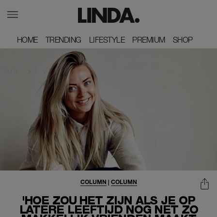
HOME
HOME
TRENDING
TRENDING
LIFESTYLE
LIFESTYLE
PREMIUM
PREMIUM
SHOP
SHOP
COLUMN
|
COLUMN
'HOE ZOU HET ZIJN ALS JE OP
LATERE LEEFTIJD NOG NET ZO