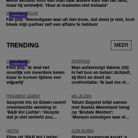
Merel verhuist voor een man naar andere kant van het land,
maar hij verdwijnt: 'Huur al maanden niet betaald'
VERLATEN VROUW
Fae (24): 'Vreemdgaan was uit den boze, dat deed je niet, toch
bleek mijn partner zelf een affaire te hebben'
TRENDING
MEER
LIEVE HELEEN
INTERVIEW
Fred (55): 'Ik vind het
Man achtervolgt Valerie (35)
moeilijk om meerdere keren
in het bos en betast zichzelf,
klaar te komen tijdens een
zij filmt en deelt de
vrijpartij'
confrontatie: 'Ik laat me niet
tegenhouden'
FRAGMENT GEMIST
WIL JE ZIEN
Gesprek Iris en Edwin neemt
Tatum Dagelet blikt samen
onverwachte wending in
met Saskia Weerstand terug
'B&B Vol Liefde': 'Hoopte
op 'Brutale Meiden':
dat je niet verliefd zou
'Mensen beledigen was niet
worden'
leuk meer'
HEFTIG
ZURE BUREN
Eline uit 'B&B Vol Liefde'
Sterres buurvrouw kookt 's