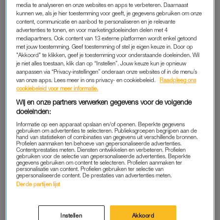
media te analyseren en onze websites en apps te verbeteren. Daarnaast
bevriend zou kunnen raken. Uiteindelijk was ik altijd degene
kunnen we, als je hier toestemming voor geeft, je gegevens gebruiken om onze
die na drie weken stampvoetend weer mee naar huis ging,
content, communicatie en aanbod te personaliseren en je relevante
advertenties te tonen, en voor marketingdoeleinden delen met 4
want op dag twee had ik al vriendschappen voor het leven
mediapartners. Ook content van 13 externe platformen wordt enkel getoond
gesloten.
met jouw toestemming. Geef toestemming of stel je eigen keuze in. Door op
"Akkoord" te klikken, geef je toestemming voor onderstaande doeleinden. Wil
je niet alles toestaan, klik dan op “Instellen”. Jouw keuze kun je opnieuw
Dat raak je op latere leeftijd toch een beetje kwijt – en dat kan
aanpassen via “Privacy-instellingen” onderaan onze websites of in de menu’s
ik soms best jammer vinden. Begrijp me niet verkeerd; ik heb
van onze apps. Lees meer in ons privacy- en cookiebeleid.
Raadpleeg ons
cookiebeleid voor meer informatie.
hele lieve vrienden om me heen en voel me daarin absoluut
gezegend, maar iedereen gaat toch zijn eigen weg. De één
Wij en onze partners verwerken gegevens voor de volgende
doeleinden:
krijgt kinderen en wordt opgeslokt door het gezinsleven, de
ander verhuist naar een dorp of stad waar het betaalbaarder
Informatie op een apparaat opslaan en/of openen. Beperkte gegevens
gebruiken om advertenties te selecteren. Publieksgroepen begrijpen aan de
is. En ik blijf in Amsterdam als
last woman standing
van mijn
hand van statistieken of combinaties van gegevens uit verschillende bronnen.
Profielen aanmaken ten behoeve van gepersonaliseerde advertenties.
groep, vrijgezel én met kat. Meer cliché dan dat krijg je het
Contentprestaties meten. Diensten ontwikkelen en verbeteren. Profielen
gebruiken voor de selectie van gepersonaliseerde advertenties. Beperkte
nauwelijks.
gegevens gebruiken om content te selecteren. Profielen aanmaken ter
personalisatie van content. Profielen gebruiken ter selectie van
gepersonaliseerde content. De prestaties van advertenties meten.
Derde partijen lijst
'De hypocrisie: degenen die
het hardst pleiten voor Dry
January, drinken de overige elf
maanden iedereen eruit'
Instellen
Akkoord