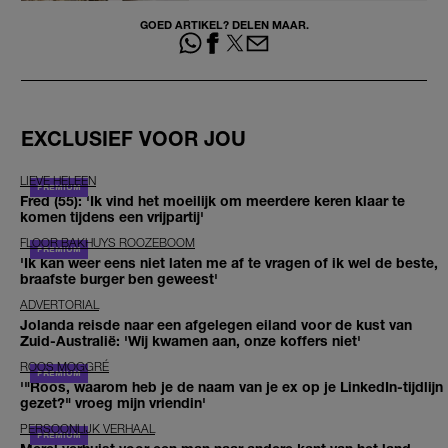
GOED ARTIKEL? DELEN MAAR.
EXCLUSIEF VOOR JOU
LIEVE HELEEN
Fred (55): 'Ik vind het moeilijk om meerdere keren klaar te
komen tijdens een vrijpartij'
FLOOR BAKHUYS ROOZEBOOM
'Ik kan weer eens niet laten me af te vragen of ik wel de beste,
braafste burger ben geweest'
ADVERTORIAL
Jolanda reisde naar een afgelegen eiland voor de kust van
Zuid-Australië: 'Wij kwamen aan, onze koffers niet'
ROOS MOGGRÉ
'"Roos, waarom heb je de naam van je ex op je LinkedIn-tijdlijn
gezet?" vroeg mijn vriendin'
PERSOONLIJK VERHAAL