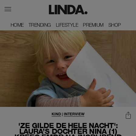
HOME
HOME
TRENDING
TRENDING
LIFESTYLE
LIFESTYLE
PREMIUM
PREMIUM
SHOP
SHOP
KIND
|
INTERVIEW
'ZE GILDE DE HELE NACHT':
LAURA’S DOCHTER NINA (1)