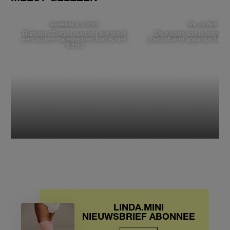
BARBARA & JOOST
WIL JE ZIEN
Barbara: 'Zorgen over het feit dat ik
De nagels van je baby vijl
een oudere moeder ben, had ik niet.
(betaalbare) apparaat biedt
Tot nu'
LINDA.MINI
NIEUWSBRIEF ABONNEE