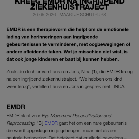
KREEG EMDR NA INGRIJPEND
ZIEKENHUISTRAJECT
20-05-2026
|
MAARTJE SCHUTRUPS
EMDR is een therapievorm die helpt om de emotionele
lading van herinneringen aan ingrijpende
gebeurtenissen te verminderen, met oogbewegingen of
andere afleidende taken. Wat je misschien niet wist, is
dat ook jonge kinderen er baat bij kunnen hebben.
Zoals de dochter van Laura en Joris, Nina (1), die EMDR kreeg
na een ingrijpend ziekenhuistraject. “We hebben ons kind
weer terug”, vertellen Laura en Joris in gesprek met LINDA.
EMDR
EMDR staat voor
Eye Movement Desensitization and
Reprocessing
. “Bij
EMDR
gaat het om een nare gebeurtenis
die wordt opgeslagen in je geheugen, maar niet als een
neutrale herinnering. Dat betekent dat er allerlei gevoelens –