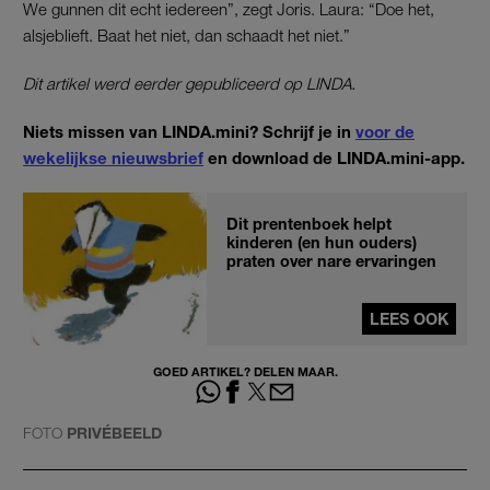
We gunnen dit echt iedereen”, zegt Joris. Laura: “Doe het,
alsjeblieft. Baat het niet, dan schaadt het niet.”
Dit artikel werd eerder gepubliceerd op LINDA.
Niets missen van LINDA.mini? Schrijf je in
voor de
wekelijkse nieuwsbrief
en download de LINDA.mini-app.
Dit prentenboek helpt
kinderen (en hun ouders)
praten over nare ervaringen
LEES OOK
GOED ARTIKEL? DELEN MAAR.
FOTO
PRIVÉBEELD