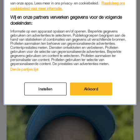
van onze apps. Lees meer in ons privacy- en cookiebeleid.
Raadpleeg ons
klachten
of klachten die verband houden met de nare
cookiebeleid voor meer informatie.
ervaring.”
Wij en onze partners verwerken gegevens voor de volgende
doeleinden:
Informatie op een apparaat opslaan en/of openen. Beperkte gegevens
ERVARING VAN NINA (1)
gebruiken om advertenties te selecteren. Publieksgroepen begrijpen aan de
hand van statistieken of combinaties van gegevens uit verschillende bronnen.
EMDR kan ook bij jonge kinderen worden toegepast. Zelfs bij
Profielen aanmaken ten behoeve van gepersonaliseerde advertenties.
Contentprestaties meten. Diensten ontwikkelen en verbeteren. Profielen
kinderen van één jaar oud. Laura (32) en haar man Joris (35)
gebruiken voor de selectie van gepersonaliseerde advertenties. Beperkte
gegevens gebruiken om content te selecteren. Profielen aanmaken ter
weten daar alles van. Zij gingen de behandeling met hun
personalisatie van content. Profielen gebruiken ter selectie van
gepersonaliseerde content. De prestaties van advertenties meten.
dochter Nina (1) aan, na een
traumatische gebeurtenis.
Derde partijen lijst
Tekst gaat verder onder de foto.
Instellen
Akkoord