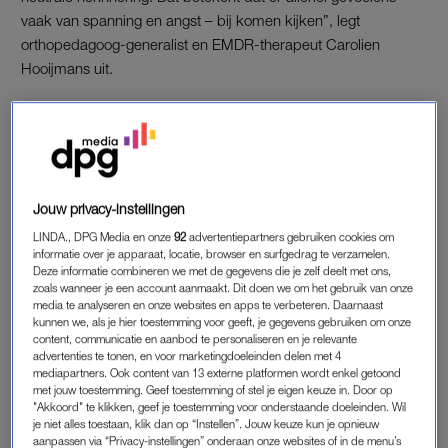
vaak van spanning en angst – bij komen kijken”, legt
orthopedagoog-generalist en EMDR-therapeut Carolien
Hooijmans uit.
Hooijmans legt uit hoe zo’n behandeling er doorgaans uitziet.
“Als behandelaar inventariseer je eerst welke ervaringen er zijn
die te maken hebben met de klachten die je ervaart. Daarna
vraag je de cliënt naar de herinnering en zoek je het beeld dat
in het hier-en-nu het naarste gevoel oproept. Dat nare gevoel
Jouw privacy-instellingen
proberen we zo sterk mogelijk op te roepen in de
LINDA., DPG Media en onze
92
advertentiepartners gebruiken cookies om
behandelkamer. Zodra het gevoel op z’n sterkst is, bied je een
informatie over je apparaat, locatie, browser en surfgedrag te verzamelen.
Deze informatie combineren we met de gegevens die je zelf deelt met ons,
afleidende taak aan, zoals met je ogen de vingers van de
zoals wanneer je een account aanmaakt. Dit doen we om het gebruik van onze
therapeut volgen. Door die afleiding worden de nare gevoelens
media te analyseren en onze websites en apps te verbeteren. Daarnaast
kunnen we, als je hier toestemming voor geeft, je gegevens gebruiken om onze
die bij die herinnering komen kijken minder krachtig en neemt
content, communicatie en aanbod te personaliseren en je relevante
de emotionele lading af.”
advertenties te tonen, en voor marketingdoeleinden delen met 4
mediapartners. Ook content van 13 externe platformen wordt enkel getoond
met jouw toestemming. Geef toestemming of stel je eigen keuze in. Door op
“We kunnen het geheugen nu eenmaal niet wissen, maar we
"Akkoord" te klikken, geef je toestemming voor onderstaande doeleinden. Wil
kunnen de herinnering wel zo neutraal maken dat mensen in
je niet alles toestaan, klik dan op “Instellen”. Jouw keuze kun je opnieuw
aanpassen via “Privacy-instellingen” onderaan onze websites of in de menu’s
het hier-en-nu geen last meer hebben van
traumagerelateerde