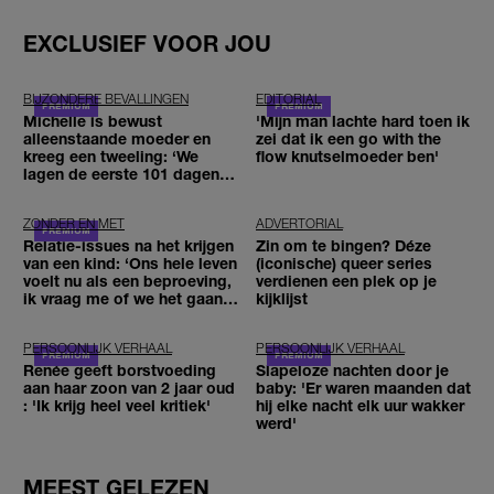
EXCLUSIEF VOOR JOU
BIJZONDERE BEVALLINGEN
EDITORIAL
Michelle is bewust
'Mijn man lachte hard toen ik
alleenstaande moeder en
zei dat ik een go with the
kreeg een tweeling: ‘We
flow knutselmoeder ben'
lagen de eerste 101 dagen in
het ziekenhuis’
ZONDER EN MET
ADVERTORIAL
Relatie-issues na het krijgen
Zin om te bingen? Déze
van een kind: ‘Ons hele leven
(iconische) queer series
voelt nu als een beproeving,
verdienen een plek op je
ik vraag me of we het gaan
kijklijst
redden'
PERSOONLIJK VERHAAL
PERSOONLIJK VERHAAL
Renée geeft borstvoeding
Slapeloze nachten door je
aan haar zoon van 2 jaar oud
baby: 'Er waren maanden dat
: 'Ik krijg heel veel kritiek'
hij elke nacht elk uur wakker
werd'
MEEST GELEZEN