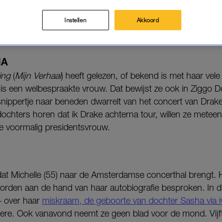
emist, geen nood: we schreven mee, zodat Michelles ins
Instellen
Akkoord
NA
ing
(
Mijn Verhaal
) heeft gelezen, of bekend is met haar vel
is een welbespraakte vrouw. Dat bewijst ze ook in Ziggo 
nippertje naar beneden dwarrelt van het concert van Drake
dochters horen dat ik Drake achterna tour, willen ze metee
e voormalig presidentsvrouw.
 dat Michelle (55) naar de Amsterdamse concerthal brengt. 
orden aan de hand van haar autobiografie besproken. In 
– over haar
miskraam, de geboorte van dochter Sasha via ivf
re. Ook vanavond neemt ze geen blad voor de mond. Vijfti