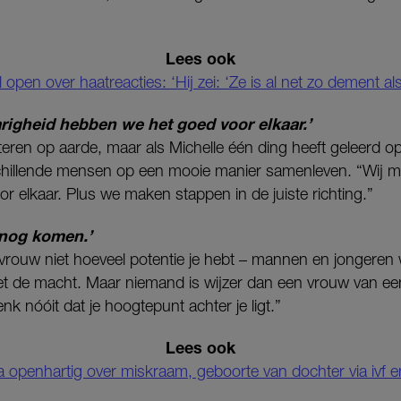
Lees ook
 open over haatreacties: ‘Hij zei: ‘Ze is al net zo dement al
arigheid hebben we het goed voor elkaar.’
eteren op aarde, maar als Michelle één ding heeft geleerd op
schillende mensen op een mooie manier samenleven. “Wij
r elkaar. Plus we maken stappen in de juiste richting.”
 nog komen.’
ls vrouw niet hoeveel potentie je hebt – mannen en jongere
t de macht. Maar niemand is wijzer dan een vrouw van een 
enk nóóit dat je hoogtepunt achter je ligt.”
Lees ook
openhartig over miskraam, geboorte van dochter via ivf en