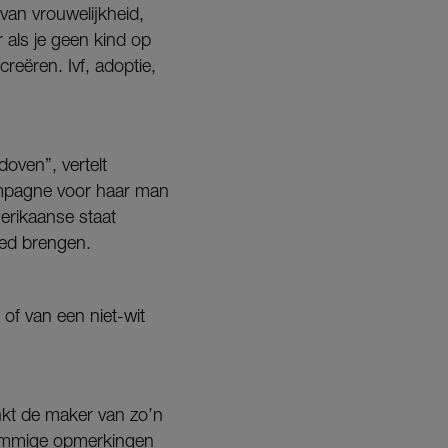
van vrouwelijkheid,
 als je geen kind op
reëren. Ivf, adoptie,
oven”, vertelt
ampagne voor haar man
erikaanse staat
 bed brengen.
of van een niet-wit
nkt de maker van zo’n
 sommige opmerkingen