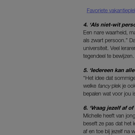
Favoriete vakantiepl
4. ‘Als niet-wit per
Een nare waarheid, maa
als zwart persoon.” D
universiteit. Veel lera
tegendeel te bewijzen.
5. ‘Iedereen kan alle
“Het idee dat sommige
welke
fancy
plek je oo
bepalen wat voor jou i
6. ‘Vraag jezelf af o
Michelle heeft van jo
beseft ze pas dat het l
af en toe bij jezelf na 