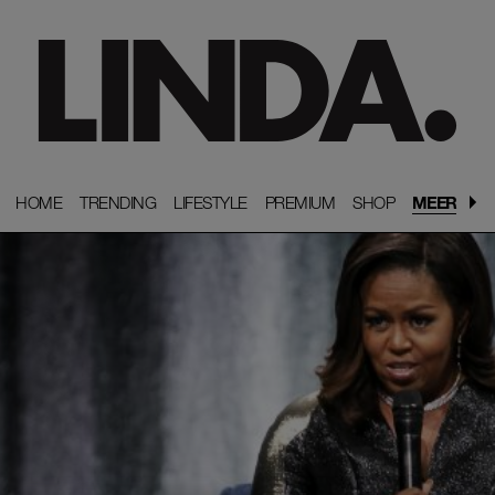
HOME
HOME
TRENDING
TRENDING
LIFESTYLE
LIFESTYLE
PREMIUM
PREMIUM
SHOP
SHOP
MEER