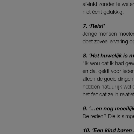
afvinkt zonder te weten
niet écht gelukkig.
7. ‘Reis!’
Jonge mensen moeten d
doet zoveel ervaring op
8. ‘Het huwelijk is mo
“Ik wou dat ik had gew
en dat geldt voor ied
alleen de goeie dingen
hebben natuurlijk wel
het feit dat ze in relat
9. ‘…en nog moeilijk
De reden? Die is simpe
10. ‘Een kind baren 