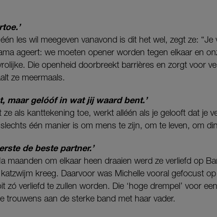
rtoe.’
één les wil meegeven vanavond is dit het wel, zegt ze: “Je
ma ageert: we moeten opener worden tegen elkaar en onz
rolijke. Die openheid doorbreekt barrières en zorgt voor ver
aalt ze meermaals.
et, maar gelóóf in wat jij waard bent.’
ze als kanttekening toe, werkt alléén als je gelooft dat je ve
t slechts één manier is om mens te zijn, om te leven, om di
erste de beste partner.’
 Na maanden om elkaar heen draaien werd ze verliefd op Ba
n katzwijm kreeg. Daarvoor was Michelle vooral gefocust op
it zó verliefd te zullen worden. Die ‘hoge drempel’ voor e
ze trouwens aan de sterke band met haar vader.