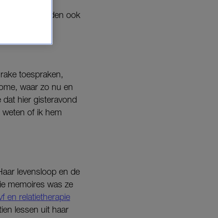
pirerende woorden ook
e rake toespraken,
Dome, waar zo nu en
 dat hier gisteravond
n weten of ik hem
Haar levensloop en de
die memoires was ze
 en relatietherapie
en lessen uit haar