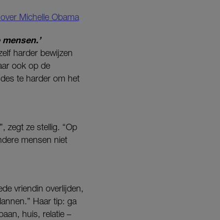
t over Michelle Obama
e mensen.’
zelf harder bewijzen
aar ook op de
e des te harder om het
 zegt ze stellig. “Op
andere mensen niet
de vriendin overlijden,
lannen.” Haar tip: ga
baan, huis, relatie –