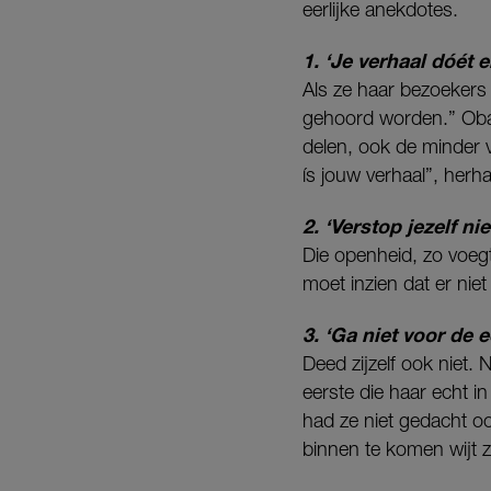
eerlijke anekdotes.
1. ‘Je verhaal dóét e
Als ze haar bezoekers 
gehoord worden.” Oba
delen, ook de minder v
ís jouw verhaal”, herh
2. ‘Verstop jezelf ni
Die openheid, zo voegt 
moet inzien dat er nie
3. ‘Ga niet voor de e
Deed zijzelf ook niet.
eerste die haar echt i
had ze niet gedacht oo
binnen te komen wijt 