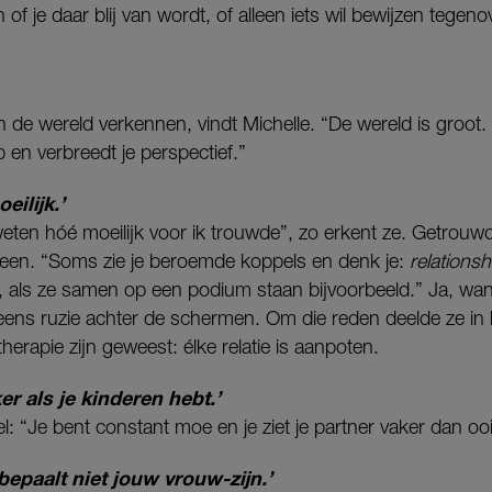
 of je daar blij van wordt, of alleen iets wil bewijzen tegen
e wereld verkennen, vindt Michelle. “De wereld is groot. J
 en verbreedt je perspectief.”
eilijk.’
eten hóé moeilijk voor ik trouwde”, zo erkent ze. Getrouwd
ereen. “Soms zie je beroemde koppels en denk je:
relationsh
, als ze samen op een podium staan bijvoorbeeld.” Ja, wan
 eens ruzie achter de schermen. Om die reden deelde ze i
ietherapie zijn geweest: élke relatie is aanpoten.
er als je kinderen hebt.’
l: “Je bent constant moe en je ziet je partner vaker dan oo
bepaalt niet jouw vrouw-zijn.’