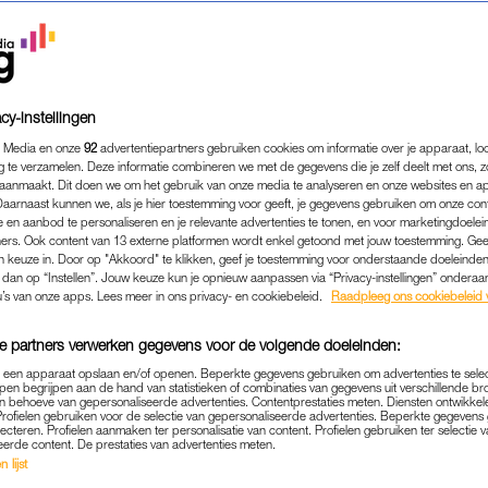
cy-instellingen
 Media en onze
92
advertentiepartners gebruiken cookies om informatie over je apparaat, lo
g te verzamelen. Deze informatie combineren we met de gegevens die je zelf deelt met ons, z
aanmaakt. Dit doen we om het gebruik van onze media te analyseren en onze websites en a
Daarnaast kunnen we, als je hier toestemming voor geeft, je gegevens gebruiken om onze con
 en aanbod te personaliseren en je relevante advertenties te tonen, en voor marketingdoele
ers. Ook content van 13 externe platformen wordt enkel getoond met jouw toestemming. Ge
gen keuze in. Door op "Akkoord" te klikken, geef je toestemming voor onderstaande doeleinden. 
k dan op “Instellen”. Jouw keuze kun je opnieuw aanpassen via “Privacy-instellingen” ondera
NIEUWS
|
LINDA.
u’s van onze apps. Lees meer in ons privacy- en cookiebeleid.
Raadpleeg ons cookiebeleid 
N DIE WE LEERDEN VAN 
e partners verwerken gegevens voor de volgende doeleinden:
MET MICHELLE OBAMA
p een apparaat opslaan en/of openen. Beperkte gegevens gebruiken om advertenties te sele
pen begrijpen aan de hand van statistieken of combinaties van gegevens uit verschillende br
18-04-2019
|
TIM VAN ERP
 behoeve van gepersonaliseerde advertenties. Contentprestaties meten. Diensten ontwikkel
Profielen gebruiken voor de selectie van gepersonaliseerde advertenties. Beperkte gegeven
lecteren. Profielen aanmaken ter personalisatie van content. Profielen gebruiken ter selectie 
ze
op de cover van LINDA. 173
en vanavond stond ze
eerde content. De prestaties van advertenties meten.
 lijst
o Dome
: voormalig first lady Michelle Obama. LINDA. 