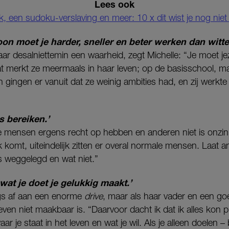
Lees ook
ek, een sudoku-verslaving en meer: 10 x dit wist je nog nie
soon moet je harder, sneller en beter werken dan witt
r desalniettemin een waarheid, zegt Michelle: “Je moet je
at merkt ze meermaals in haar leven; op de basisschool, m
ren gingen er vanuit dat ze weinig ambities had, en zij werkt
s bereiken.’
 mensen ergens recht op hebben en anderen niet is onzin”,
k komt, uiteindelijk zitten er overal normale mensen. Laat 
s weggelegd en wat niet.”
f wat je doet je gelukkig maakt.’
ngs af aan een enorme
drive
, maar als haar vader en een goe
even niet maakbaar is. “Daarvoor dacht ik dat ik alles kon p
waar je staat in het leven en wat je wil. Als je alleen doelen – 