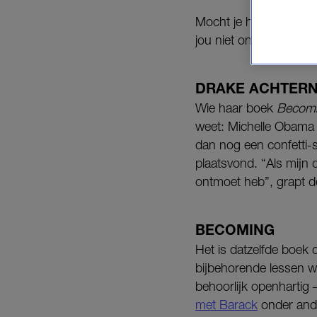
Mocht je het hebben g
jou niet ontgaan.
DRAKE ACHTER
Wie haar boek
Becom
weet: Michelle Obama 
dan nog een confetti-s
plaatsvond. “Als mijn 
ontmoet heb”, grapt d
BECOMING
Het is datzelfde boek
bijbehorende lessen w
behoorlijk openhartig 
met Barack
onder ande