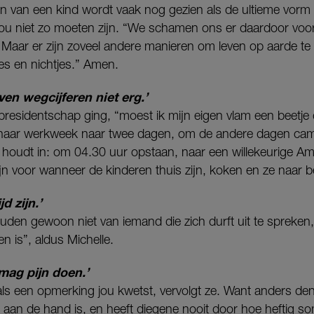
n van een kind wordt vaak nog gezien als de ultieme vorm 
zou niet zo moeten zijn. “We schamen ons er daardoor voor
 Maar er zijn zoveel andere manieren om leven op aarde te c
es en nichtjes.” Amen.
ven wegcijferen niet erg.’
residentschap ging, “moest ik mijn eigen vlam een beetje d
te haar werkweek naar twee dagen, om de andere dagen c
 houdt in: om 04.30 uur opstaan, naar een willekeurige Am
 zijn voor wanneer de kinderen thuis zijn, koken en ze naar
jd zijn.’
n gewoon niet van iemand die zich durft uit te spreken, 
n is”, aldus Michelle.
 mag pijn doen.’
ls een opmerking jou kwetst, vervolgt ze. Want anders de
s aan de hand is, en heeft diegene nooit door hoe heftig