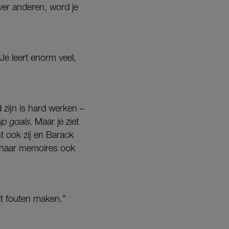
over anderen, word je
e leert enorm veel,
 zijn is hard werken –
ip goals
. Maar je ziet
t ook zij en Barack
n haar memoires ook
it fouten maken.”